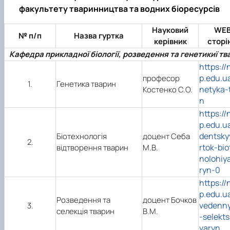
факультету тваринництва та водних біоресурсів
Науковий
WEB
№ п/п
Назва гуртка
керівник
сторі
Кафедра прикладної біології, розведення та генетикиї тв
https://
p.edu.u
професор
1.
Генетика тварин
netyka-
Костенко С.О.
n
https://
p.edu.u
dentsky
Біотехнологія
доцент Себа
2.
rtok-bi
відтворення тварин
М.В.
nolohiy
ryn-0
https://
p.edu.u
Розведення та
доцент Бочков
vedenny
3.
селекція тварин
В.М.
-selekts
varyn