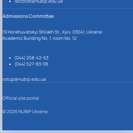
rectorat@nubip.edu.ua
Admissions Committee
19 Horikhuvatskyi Shliakh St., Kyiv, 03041, Ukraine
Academic Building No. 1, room No. 12
(044) 258-42-63
(044) 527-83-08
vstup@nubip.edu.ua
Official site portal
© 2026 NUBiP Ukraine