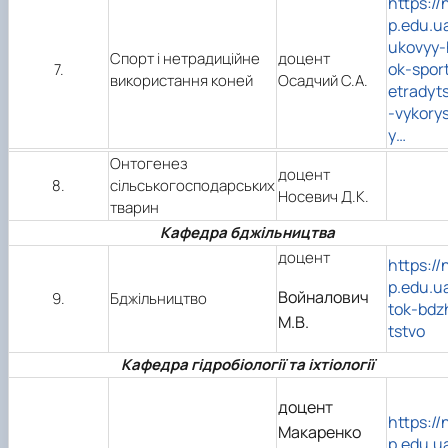
https://
p.edu.u
ukovyy-
Спорт і нетрадиційне
доцент
ok-sport
7.
використання коней
Осадчий С.А.
etradyt
-vykory
y…
Онтогенез
доцент
8.
сільськогосподарських
Носевич Д.К.
тварин
Кафедра бджільництва
доцент
https://
p.edu.u
Войналович
9.
Бджільництво
tok-bdz
М.В.
tstvo
Кафедра гідробіології та іхтіології
доцент
https://
Макаренко
p.edu.u