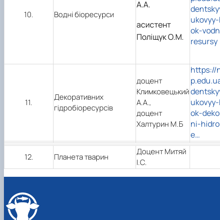
А.А.
dentsky
10.
Водні біоресурси
ukovyy-
асистент
ok-vodn
Поліщук О.М.
resursy
https://
p.edu.u
доцент
dentsky
Климковецький
Декоративних
ukovyy-
11.
А.А.,
гідробіоресурсів
ok-deko
доцент
ni-hidro
Халтурин М.Б
e…
Доцент Митяй
12.
Планета тварин
І.С.