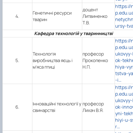
https://
доцент
p.edu.u
Генетичні ресурси
4.
Литвиненко
netychn
тварин
Т.В.
ursy-tv
Кафедра технологій у тваринництві
https://
p.edu.u
ukovyy-
Технологія
професор
ok-tekh
5.
виробництва яєць і
Прокопенко
hiya-vy
м’яса птиці
Н.П.
tstva-y
-i…
https://
p.edu.u
ukovyy-
Інноваційні технології у
професор
ok-inno
6.
свинарстві
Лихач В.Я.
yni-tek
hiyi-u-
r…