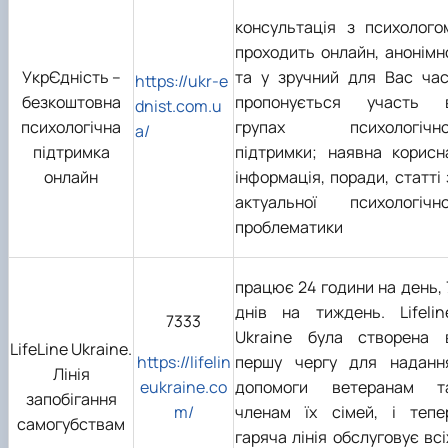
консультація з психолого
проходить онлайн, анонімн
УкрЄдність –
та у зручний для Вас час
https://ukr-e
безкоштовна
пропонується участь 
dnist.com.u
психологічна
групах психологічно
a/
підтримка
підтримки; наявна корисн
онлайн
інформація, поради, статті 
актуальної психологічно
проблематики
працює 24 години на день, 
днів на тиждень. Lifelin
7333
Ukraine була створена 
LifeLine Ukraine.
https://lifelin
першу чергу для наданн
Лінія
eukraine.co
допомоги ветеранам т
запобігання
m/
членам їх сімей, і тепе
самогубствам
гаряча лінія обслуговує всі