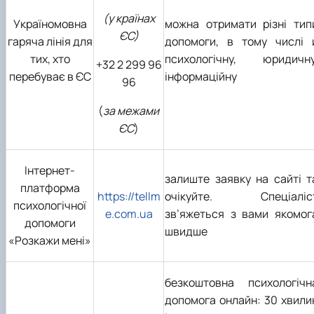
(у країнах
Україномовна
можна отримати різні тип
ЄС)
гаряча лінія для
допомоги, в тому числі 
тих, хто
психологічну, юридичну
+32 2 299 96
перебуває в ЄС
інформаційну
96
(
за межами
ЄС
)
Інтернет-
залиште заявку на сайті т
платформа
https://tellm
очікуйте. Спеціаліс
психологічної
e.com.ua
зв’яжеться з вами якомог
допомоги
швидше
«Розкажи мені»
безкоштовна психологічн
допомога онлайн: 30 хвили