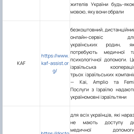
жителів України будь-яко
мовою, яку вони обрали
безкоштовний, дистанційни
онлайн-сервіс дл
українських родин, як
потребують медичної т
https://www.
психологічної допомоги. Ц
KAF
kaf-assist.or
ізраїльська коопераці
g/
трьох ізраїльських компані
— Kai, Amplio та Femi
Послуги з Ізраїлю надают
україномовні ізраїльтяни
для всіх українців, які нараз
не мають доступу д
медичної допомоги
https://docto