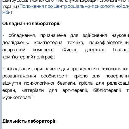
центру соціально-психологічної служби кафедри психології НУБі
Положення про Центр соціально-психологічної сл
України (
жби
).
Обладнання лабораторії:
-
обладнання, призначене для здійснення наукови
досліджень: комп’ютерна техніка, психофізіологічни
апаратний комплекс «Хист», дзеркало Гезелла
комп’ютерний поліграф;
- обладнання, призначене для проведення психологічног
розвантаження особистості: крісло для поверненн
відчуття психологічної безпеки, крісла для релаксації
екран, матеріали для арт-терапії, бібліотерапії т
музикотерапії.
Діяльність лабораторії
: