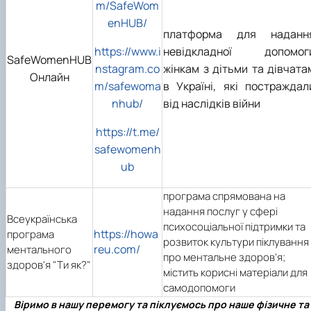
m/SafeWom
enHUB/
платформа для наданн
https://www.i
невідкладної допомог
SafeWomenHUB
nstagram.co
жінкам з дітьми та дівчата
Онлайн
m/safewoma
в Україні, які постраждал
nhub/
від наслідків війни
https://t.me/
safewomenh
ub
програма спрямована на
надання послуг у сфері
Всеукраїнська
психосоціальної підтримки та
https://howa
програма
розвиток культури піклування
reu.com/
ментального
про ментальне здоров'я;
здоров'я "Ти як?"
містить корисні матеріали для
самодопомоги
Віримо в нашу перемогу та піклуємось про наше фізичне та