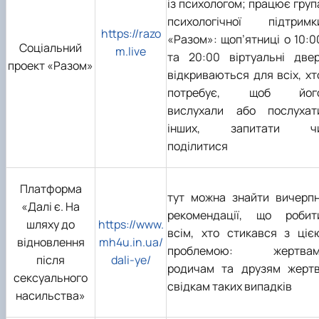
із психологом; працює груп
психологічної підтримк
https://razo
«Разом»: щоп’ятниці о 10:0
Соціальний
m.live
та 20:00 віртуальні двер
проект «Разом»
відкриваються для всіх, хт
потребує, щоб йог
вислухали або послухат
інших, запитати ч
поділитися
Платформа
тут можна знайти вичерпн
«Далі є. На
рекомендації, що робит
шляху до
https://www.
всім, хто стикався з ціє
відновлення
mh4u.in.ua/
проблемою: жертвам
після
dali-ye/
родичам та друзям жертв
сексуального
свідкам таких випадків
насильства»