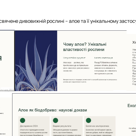
свячене дивовижній рослині – алое та її унікальному засто