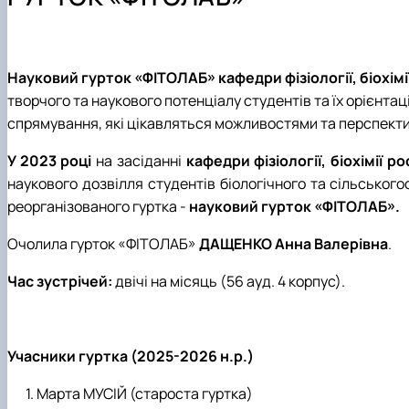
Матеріально-технічна база
Доктор філософії (PhD)
Співробітництво
Навчально-методичне забезпечення
Охоронні документи
Навчально-консультаційні курси «Фізіологія рослин»
Студентські наукові гуртки
Науковий гурток
«ФІТОЛАБ» кафедри фізіології, біохім
творчого та наукового потенціалу студентів та їх орієнта
спрямування, які цікавляться можливостями та перспектива
У 2023 році
на засіданні
кафедри фізіології, біохімії 
наукового дозвілля студентів біологічного та сільського
реорганізованого гуртка -
науковий гурток «ФІТОЛАБ».
Очолила гурток «ФІТОЛАБ»
ДАЩЕНКО Анна Валерівна
.
Час зустрічей:
двічі на місяць (56 ауд. 4 корпус).
Учасники гуртка (2025-2026 н.р.)
Марта МУСІЙ (староста гуртка)