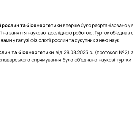
ії рослин та біоенергетики
вперше було реорганізовано у в
ції на заняття науково-дослідною роботою. Гурток об’єднав
ми у галузі фізіології рослин та сукупних з нею наук.
рослин та біоенергетики
від 28.08.2023 р. (протокол №2) 
сподарського спрямування було об'єднано наукові гуртки "