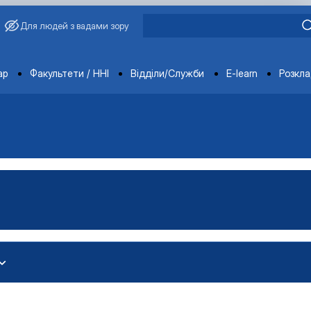
Для людей з вадами зору
ments
ар
Факультети / ННІ
Відділи/Служби
E-learn
Розкл
іоенергетика»
тем»