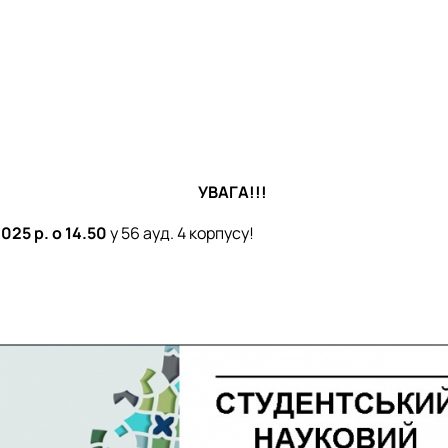
УВАГА!!!
025 р. о 14.50
у 56 ауд. 4 корпусу!