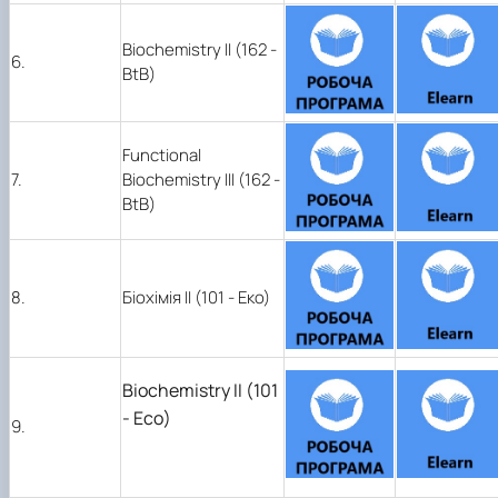
Biochemistry ІІ (162 -
6.
BtB)
Functional
7.
Biochemistry ІІІ (162 -
BtB)
8.
Біохімія ІІ (101 - Еко)
Biochemistry ІІ (101
- Eco)
9.