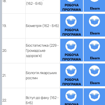
18.
(162 - БтБ)
19.
Біометрія (162 - БтБ)
Біостатистика (229 -
20.
Громадське
здоров'я)
Біологія лікарських
21.
рослин
Вступ до фаху (162 -
22.
БтБ)