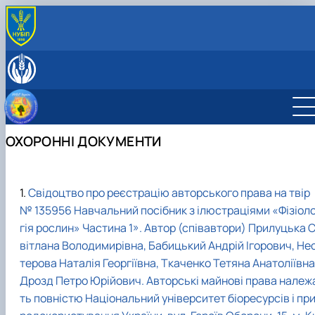
ПРО КАФЕДРУ
Історія кафедри
ОСВІТНЯ ДІЯЛЬНІСТЬ
Співробітники кафедри
ОС «Бакалавр»
НАУКА ТА ІННОВАЦІЇ
Матеріально-технічна база
ОС «Магістр»
Освітньо-професійна програма «Біотехнолог
Навчальна робота
МІЖНАРОДНА ДІЯЛЬНІСТЬ
Навчальні лабораторії
Доктор філософії (PhD)
та біоінженерія»
Освітньо-професійна програма «Екологічна
Наукова робота
Міжнародна та інноваційна діяльність
КУЛЬТУРНО-ВИХОВНА РОБОТА
ОХОРОННІ ДОКУМЕНТИ
Навчально-методичне забезпечення
біотехнологія та біоенергетика»
Освітньо-наукова програма 091 «Біотехноло
Співробітництво
Профорієнтаційна робота
біологічних систем»
Робочі програми
Охоронні документи
Аспіранти кафедри
Підручники, посібники, методичні
Навчально-консультаційні курси «Фізіологія
рекомендації
рослин»
Свідоцтво про реєстрацію авторського права на твір
Студентські наукові гуртки
№ 135956 Навчальний посібник з ілюстраціями «Фізіол
гія рослин» Частина 1». Автор (співавтори) Прилуцька 
вітлана Володимирівна, Бабицький Андрій Ігорович, Не
терова Наталія Георгіївна, Ткаченко Тетяна Анатоліївна
Дрозд Петро Юрійович. Авторські майнові права належ
ть повністю Національний університет біоресурсів і пр