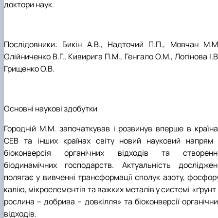
доктори наук.
Послідовники: Бикін А.В., Надточий П.П., Мовчан М.М.
Олійниченко В.Г., Кивирига П.М., Генгало О.М., Логінова І.В
Грищенко О.В.
Основні наукові здобутки
Городній М.М. започаткував і розвинув вперше в країна
СЕВ та інших країнах світу новий науковий напрям 
біоконверсія органічних відходів та створенн
біодинамічних господарств. Актуальність досліджен
полягає у вивченні трансформації сполук азоту, фосфору
калію, мікроелементів та важких металів у системі «ґрунт
рослина – добрива – довкілля» та біоконверсії органічни
відходів.