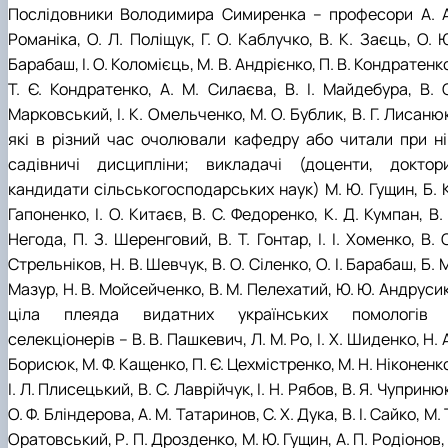
Послідовники Володимира Симиренка – професори А. А
Романіка, О. Л. Поліщук, Г. О. Каблучко, В. К. Заєць, О. 
Барабаш, І. О. Коломієць, М. В. Андрієнко, П. В. Кондратенк
Т. Є. Кондратенко, А. М. Силаєва, В. І. Майдебура, В. С
Марковський, І. К. Омельченко, М. О. Бублик, В. Г. Лисаню
які в різний час очолювали кафедру або читали при ні
садівничі дисципліни; викладачі (доценти, доктори
кандидати сільськогосподарських наук) М. Ю. Гущин, Б. К
Гапоненко, І. О. Китаєв, В. С. Федоренко, К. Д. Кумпан, В. 
Негода, П. З. Шеренговий, В. Т. Гонтар, І. І. Хоменко, В. 
Стрельніков, Н. В. Шевчук, В. О. Сіленко, О. І. Барабаш, Б. 
Мазур, Н. В. Мойсейченко, В. М. Пелехатий, Ю. Ю. Андруси
ціла плеяда видатних українських помологів 
селекціонерів – В. В. Пашкевич, Л. М. Ро, І. Х. Шиденко, Н. 
Борисюк, М. Ф. Кащенко, П. Є. Цехмістренко, М. Н. Ніконенк
І. Л. Плисецький, В. С. Лаврійчук, І. Н. Рябов, В. Я. Чуприню
О. Ф. Бліндерова, А. М. Татаринов, С. Х. Дука, В. І. Сайко, М. 
Оратовський, Р. П. Дрозденко, М. Ю. Гущин, А. П. Родіонов, 