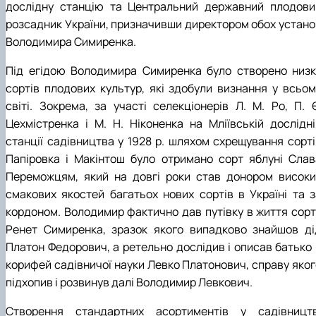
дослідну станцію та Центральний державний плодови
розсадник України, призначивши директором обох устано
Володимира Симиренка.
Під егідою Володимира Симиренка було створено низк
сортів плодових культур, які здобули визнання у всьом
світі. Зокрема, за участі селекціонерів Л. М. Ро, П. Є
Цехмістренка і М. Н. Ніконенка на Мліївській дослідні
станції садівництва у 1928 р. шляхом схрещування сорті
Папіровка і Макінтош було отримано сорт яблуні Слав
Переможцям, який на довгі роки став донором високи
смакових якостей багатьох нових сортів в Україні та з
кордоном. Володимир фактично дав путівку в життя сорт
Ренет Симиренка, зразок якого випадково знайшов ді
Платон Федорович, а ретельно дослідив і описав батько 
корифей садівничої науки Левко Платонович, справу яког
підхопив і розвинув далі Володимир Левкович.
Створення стандартних асортиментів у садівництв