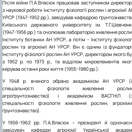
Після війни П.А.Власюк працював заступником директор
з наукової роботи Інституту фізіології рослин і агрохімії 
УРСР (1947-1952 рр.), завідував кафедрою ґрунтознавств
Київського державного університету ім. Т.Г.Шевченк
(1947-1956 рр.) та очолював лабораторію живлення росли
Інституту ботаніки АН УРСР, а потім – Інституту фізіолог
рослин та агрохімії АН УРСР. Він є одним із фундаторі
Інституту фізіології рослин АН УРСР, директором якого б
з 1952 р. по 1973 р., та відділом мікроелементів яког
керував останні роки життя (1955-1980 рр.).
У 1948 р. вченого обрано академіком АН УРСР (і
спеціальності фізіологія живлення рослин
агроґрунтознавство) і академіком ВАСГНІЛ (з
спеціальності фізіологія живлення рослин, агрохімія
ґрунтознавство).
У 1956-1962 рр. П.А.Власюк – президент й одночасн
завідувач кафедри агрохімії Української академі