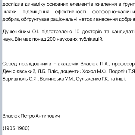
дослідив динаміку основних елементів живлення в ґрунті
шляхи підвищення ефективності фосфорно-калійни
добрив, обґрунтував раціональні методи внесення добрив
Душечкіним О.І. підготовлено 10 докторів та кандидаті
наук. Він має понад 200 наукових публікацій.
Серед послідовників – академік Власюк П.А., професор
Денісієвський, Л.Б. Гіліс, доценти: Хохол М.Ф., Подоліч Т.Я
Боришполь О.Я., Волинська У.М., Сульженко Г.К. та інші.
Власюк Петро Антипович
(1905-1980)