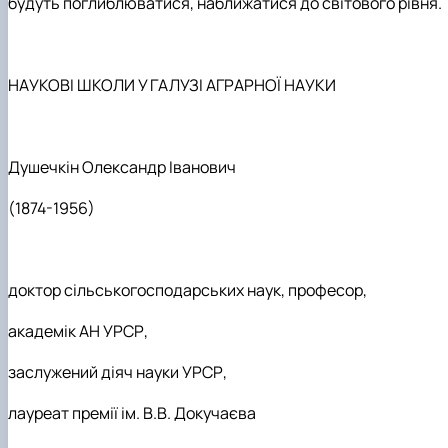
будуть поглиблюватися, наближатися до світового рівня.
НАУКОВІ ШКОЛИ У ГАЛУЗІ АГРАРНОЇ НАУКИ
Душечкін Олександр Іванович
(1874-1956)
доктор сільськогосподарських наук, професор,
академік АН УРСР,
заслужений діяч науки УРСР,
лауреат премії ім. В.В. Докучаєва