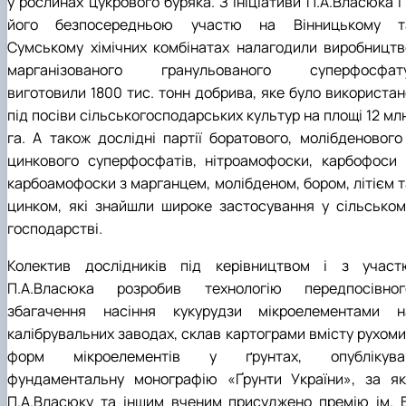
у рослинах цукрового буряка. З ініціативи П.А.Власюка і
його безпосередньою участю на Вінницькому т
Сумському хімічних комбінатах налагодили виробництв
марганізованого гранульованого суперфосфату
виготовили 1800 тис. тонн добрива, яке було використан
під посіви сільськогосподарських культур на площі 12 мл
га. А також дослідні партії боратового, молібденового 
цинкового суперфосфатів, нітроамофоски, карбофоси 
карбоамофоски з марганцем, молібденом, бором, літієм т
цинком, які знайшли широке застосування у сільськом
господарстві.
Колектив дослідників під керівництвом і з участ
П.А.Власюка розробив технологію передпосівног
збагачення насіння кукурудзи мікроелементами н
калібрувальних заводах, склав картограми вмісту рухоми
форм мікроелементів у ґрунтах, опублікува
фундаментальну монографію «Ґрунти України», за як
П.А.Власюку та іншим вченим присуджено премію ім. В