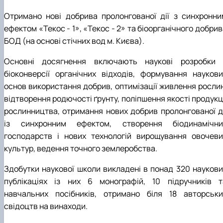
Отримано нові добрива пролонгованої дії з синхронни
ефектом «Текос - 1», «Текос - 2» та біоорганічного добри
БОД (на основі стічних вод м. Києва).
Основні досягнення включають наукові розробки 
біоконверсії органічних відходів, формування наукови
основ використання добрив, оптимізації живлення рослин
відтворення родючості ґрунту, поліпшення якості продукц
рослинництва, отримання нових добрив пролонгованої ді
із синхронним ефектом, створення біодинамічни
господарств і нових технологій вирощування овочеви
культур, ведення точного землеробства.
Здобутки наукової школи викладені в понад 320 наукови
публікаціях із них 6 монографій, 10 підручників т
навчальних посібників, отримано біля 18 авторськи
свідоцтв на винаходи.