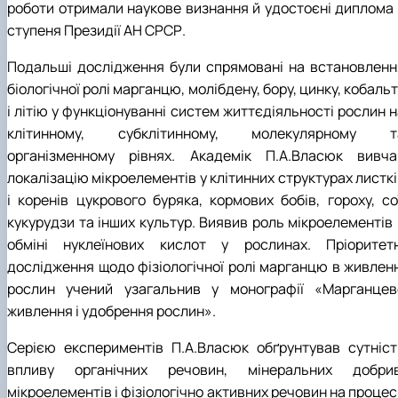
роботи отримали наукове визнання й удостоєні диплома І
ступеня Президії АН СРСР.
Подальші дослідження були спрямовані на встановленн
біологічної ролі марганцю, молібдену, бору, цинку, кобаль
і літію у функціонуванні систем життєдіяльності рослин 
клітинному, субклітинному, молекулярному т
організменному рівнях. Академік П.А.Власюк вивча
локалізацію мікроелементів у клітинних структурах листк
і коренів цукрового буряка, кормових бобів, гороху, сої
кукурудзи та інших культур. Виявив роль мікроелементів 
обміні нуклеїнових кислот у рослинах. Пріоритетн
дослідження щодо фізіологічної ролі марганцю в живленн
рослин учений узагальнив у монографії «Марганцев
живлення і удобрення рослин».
Серією експериментів П.А.Власюк обґрунтував сутніст
впливу органічних речовин, мінеральних добрив
мікроелементів і фізіологічно активних речовин на проце