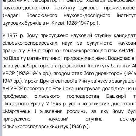
агрохімічній лабораторії і секторі хімізації Всесоюзног
науково-дослідного інституту цукрової промисловост
(надалі Всесоюзного науково-дослідного інститут
цукрових буряків в м. Києві; 1928-1947 рр.).
У 1937 р. йому присуджено науковий ступінь кандидат
сільськогосподарських наук за сукупністю наукови
праць, а у 1939 р. обрано членом-кореспондентом АН УРС
по Відділу математичних і природничих наук. Водночас ві
завідує лабораторією агрофізіології Інституту ботаніки 
УРСР (1939-1944 рр.), згодом стає його директором (1944
1947 рр.). У роки Другої світової війни у зв’язку з евакуаці
АН УРСР переїхав до Уфи і сконцентрував дослідження н
проблемах сільського господарства Башкирії т
Південного Уралу. У 1943 р. успішно захистив дисертаці
«Марганець і живлення рослин», за яку йому бул
присуджено науковий ступінь доктор
сільськогосподарських наук (1946 р.).