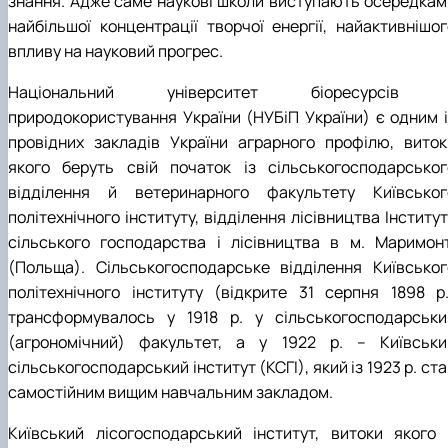
знання. Адже саме наукові школи виступають осередкам
Кафедра рослинництва
найбільшої концентрації творчої енергії, найактивнішог
Кафедра садівництва ім. проф. В.Л. Симиренка
впливу на науковий прогрес.
Кафедра технології зберігання, переробки та
стандартизації продукції рослинницт…
Національний університет біоресурсів 
Вчена рада агробіологічного факультету
природокористування України (НУБіП України) є одним і
Колегіальні органи
Рада роботодавців агробіологічного
провідних закладів України аграрного профілю, виток
факультету
якого беруть свій початок із сільськогосподарськог
Рада аспірантів агробіологічного
відділення й ветеринарного факультету Київськог
факультету
політехнічного інституту, відділення лісівництва Інститу
Сенат студентської організації
сільського господарства і лісівництва в м. Маримонт
агробіологічного факультету
Рада молодих вчених НДІ рослинництва та
(Польща). Сільськогосподарське відділення Київськог
ґрунтознавства агробіологічного факульт…
політехнічного інституту (відкрите 31 серпня 1898 р.
трансформувалось у 1918 р. у сільськогосподарськи
(агрономічний) факультет, а у 1922 р. – Київськи
сільськогосподарський інститут (КСГІ), який із 1923 р. ст
самостійним вищим навчальним закладом.
Київський лісогосподарський інститут, витоки якого 