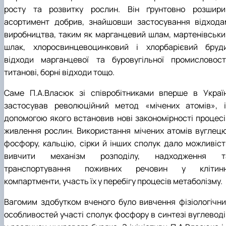
росту та розвитку рослин. Він ґрунтовно розшири
асортимент добрив, знайшовши застосування відхода
виробництва, таким як марганцевий шлам, мартенівськи
шлак, хлоросвинцевоцинковий і хлорбарієвий бруди
відходи марганцевої та буровугільної промисловості
титанові, борні відходи тощо.
Саме П.А.Власюк зі співробітниками вперше в Україн
застосував революційний метод «мічених атомів», і
допомогою якого встановив нові закономірності процесі
живлення рослин. Використання мічених атомів вуглецю
фосфору, кальцію, сірки й інших сполук дало можливіст
вивчити механізм розподілу, надходження т
транспортування поживних речовин у клітинн
компартменти, участь їх у перебігу процесів метаболізму.
Вагомим здобутком вченого було вивчення фізіологічни
особливостей участі сполук фосфору в синтезі вуглеводі