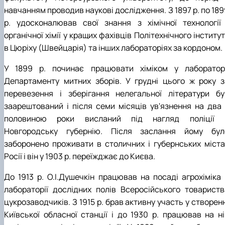
навчанням проводив наукові дослідження. З 1897 р. по 18
р. удосконалював свої знання з хімічної технології 
органічної хімії у кращих фахівців Політехнічного інститу
в Цюріху (Швейцарія) та інших лабораторіях за кордоном.
У 1899 р. починає працювати хіміком у лабораторі
Департаменту митних зборів. У грудні цього ж року з
перевезення і зберігання нелегальної літератури бу
заарештований і після семи місяців ув'язнення на два 
половиною роки висланий під нагляд поліції 
Новгородську губернію. Після заслання йому бул
заборонено проживати в столичних і губернських міста
Росії і він у 1903 р. переїжджає до Києва.
До 1913 р. О.І.Душечкін працював на посаді агрохіміка 
лабораторії дослідних полів Всеросійського товариств
цукрозаводчиків. З 1915 р. брав активну участь у створен
Київської обласної станції і до 1930 р. працював на ні