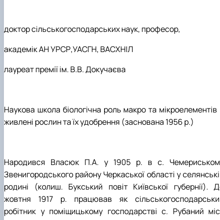
доктор сільськогосподарських наук, професор,
академік АН УРСР,УАСГН, ВАСХНІЛ
лауреат премії ім. В.В. Докучаєва
Наукова школа біологічна роль макро та мікроелементів 
живлені рослин та їх удобрення (заснована 1956 р.)
Народився Власюк П.А. у 1905 р. в с. Чемериськом
Звенигородського району Черкаської області у селянські
родині (колиш. Букський повіт Київської губернії). Д
жовтня 1917 р. працював як сільськогосподарськи
робітник у поміщицькому господарстві с. Рубаний міс