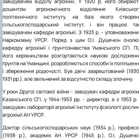
завідувачем відділу агрохімії. У 1920 р. його обирают
доцентом агрономічного відділення Київськог
політехнічного інституту, на базі якого створен
сільськогосподарський інститут, і він працює та
завідувачем кафедри агрохімії. З 1923 р. - уповноважени
Наркомзему УРСР. Поряд з цим О.І. Душечкін очолю
кафедру агрохімії і ґрунтознавства Уманського СГІ. Пі
його керівництвом розгортаються наукові дослідженн
ґрунтів на Уманщині, розробляються способи їх поліпшенн
і збереження родючості. Був двічі заарештований (1930
1931 рр.), але звільнений за відсутністю складу злочину.
У роки Другої світової війни - завідувач кафедри агрохім
Казахського СГІ, у 1944-1953 рр. - директор, а з 1953 р.
завідувач лабораторії агрохімії Інституту фізіології рослин
агрохімії АН УРСР.
Доктор сільськогосподарських наук (1934 р.), професо
(1938 р.), академік АН УРСР (1945 р.). О.І. Душечкі