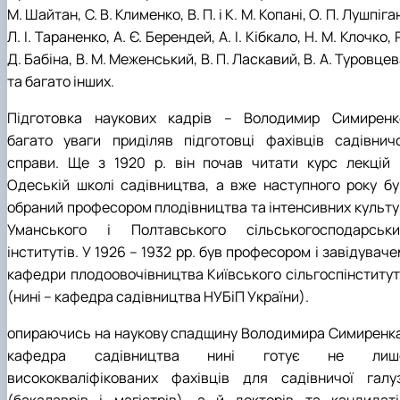
М. Шайтан, С. В. Клименко, В. П. і К. М. Копані, О. П. Лушпіга
Л. І. Тараненко, А. Є. Берендей, А. І. Кібкало, Н. М. Клочко, 
Д. Бабіна, В. М. Меженський, В. П. Ласкавий, В. А. Туровце
та багато інших.
Підготовка наукових кадрів – Володимир Симиренк
багато уваги приділяв підготовці фахівців садівничо
справи. Ще з 1920 р. він почав читати курс лекцій 
Одеській школі садівництва, а вже наступного року бу
обраний професором плодівництва та інтенсивних культу
Уманського і Полтавського сільськогосподарськи
інститутів. У 1926 – 1932 рр. був професором і завідувач
кафедри плодоовочівництва Київського сільгоспінститут
(нині – кафедра садівництва НУБіП України).
опираючись на наукову спадщину Володимира Симиренка
кафедра садівництва нині готує не лиш
висококваліфікованих фахівців для садівничої галуз