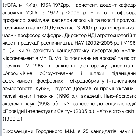
(УСГА, м. Київ), 1964-1972рр. – асистент, доцент кафедр
агрохімії УСГА, з 1972 р.-2006 р. – в. о. професора
професор, завідувач кафедри агрохімії та якості продукц
рослинництва ім.О.І.Душечкіна. З 2007 р. до теперішньог
часу - професор кафедри. Директор НДІ агротехнологій т
якості продукції рослинництва НАУ (2002-2005 рр.) У 196
р. (м. Київ) захистив кандидатську дисертацію «Впли
мікроелементів Mn, В, Мо і їх поєднань на врожай та якіс
гречки». У 1985 р. захистив докторську дисертаці
«Агрохімічне обґрунтування і шляхи підвищенн
ефективності фосфорних і мікродобрив у інтенсивном
землеробстві Куби», Лауреат Державної премії України 
галузі науки і техніки (1996 р.), академік Нью-йорксько
академії наук (1998 р.). Ім’я занесене до енциклопедій
«Провідні інтелектуали Світу» (2003 р.), «Хто є хто у світ
(1999 р.).
Вихованцями Городнього М.М. є 25 кандидатів наук і 