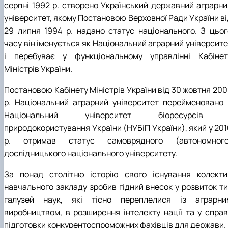
серпні 1992 р. створено Український державний аграрни
університет, якому Постановою Верховної Ради України ві
29 липня 1994 р. надано статус національного. З цьог
часу він іменується як Національний аграрний університе
і перебуває у функціональному управлінні Кабінет
Міністрів України.
Постановою Кабінету Міністрів України від 30 жовтня 200
р. Національний аграрний університет перейменовано 
Національний університет біоресурсів 
природокористування України (НУБіП України), який у 201
р. отримав статус самоврядного (автономного
дослідницького національного університету.
За понад столітню історію свого існування колекти
навчального закладу зробив гідний внесок у розвиток ти
галузей наук, які тісно переплелися із аграрни
виробництвом, в розширення інтелекту нації та у справ
підготовки конкурентоспроможних фахівців для держави.