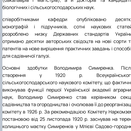
(бакалаврів і магістрів), а й докторів та кандидаті
біологічних і сільськогосподарських наук.
співробітниками кафедри опубліковано десятк
монографій і підручників, сотні наукових статей
розроблено низку Державних стандартів України
отримано десятки авторських свідоцтв на нові сорти т
патентів на нове вирішення практичних завдань і способі
для садівничої галузі.
Основні здобутки Володимира Симиренка. Післ
створення у 1920 р. Всеукраїнськог
сільськогосподарського наукового комітету, що фактичн
виконував функції першої Української академії аграрни
наук, Володимир Симиренко став керівником секці
садівництва та огородництва і очолював її до реорганізац
комітету в 1926 р. За рекомендацією Комітету Наркомзе
постановою від 25 листопада 1920 р. заснував на терен
колишнього маєтку Симиренків у Млієві Садово-городн