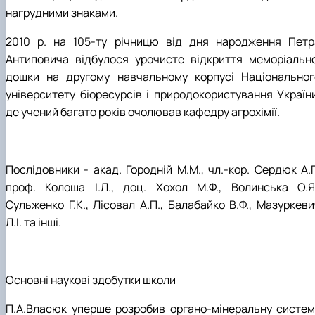
нагрудними знаками.
2010 р. на 105-ту річницю від дня народження Петр
Антиповича відбулося урочисте відкриття меморіально
дошки на другому навчальному корпусі Національног
університету біоресурсів і природокористування України
де учений багато років очолював кафедру агрохімії.
Послідовники - акад. Городній М.М., чл.-кор. Сердюк А.Г
проф. Колоша І.Л., доц. Хохол М.Ф., Волинська О.Я.
Сульженко Г.К., Лісовал А.П., Балабайко В.Ф., Мазуркеви
Л.І. та інші.
Основні наукові здобутки школи
П.А.Власюк уперше розробив органо-мінеральну систем