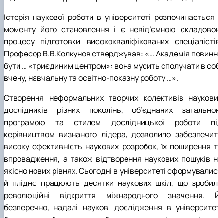
Історія наукової роботи в університеті розпочинається 
моменту його становлення і є невід’ємною складово
процесу підготовки висококваліфікованих спеціалістів
Професор В.В.Колкунов стверджував: «… Академія повинн
бути … «триєдиним центром»: вона мусить сполучати в соб
вчену, навчальну та освітно-показну роботу …».
Створення неформальних творчих колективів наукови
дослідників різних поколінь, об’єднаних загально
програмою та стилем дослідницької роботи пі
керівництвом визнаного лідера, дозволило забезпечит
високу ефективність наукових розробок, їх поширення т
впровадження, а також відтворення наукових пошуків н
якісно нових рівнях. Сьогодні в університеті сформували
й плідно працюють десятки наукових шкіл, що зробил
революційні відкриття міжнародного значення. Й
безперечно, надалі наукові дослідження в університет