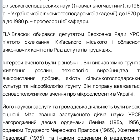
сільськогосподарських наук ((навчальної частини), із 19
р. – Української сільськогосподарської академії) до 1970 р
а до 1980 р. – професор цієї кафедри.
П.А.Власюк обирався депутатом Верховної Ради УРС
п’ятого скликання, Київського міського і обласног
виконавчих комітетів Рад депутатів трудящих.
Інтереси вченого були різнобічні. Він вивчав хімію грунті
живлення рослин, технологію виробництва т
використання добрив, якість сільськогосподарськи
культур та мікробіологію ґрунту. Він поправу вважаєтьс
основоположником вчення про мікроелементи в Україні.
Його наукові заслуги та громадська діяльність були висо
оцінені. Має звання заслуженого діяча науки УРСР
нагороджений двома орденами Леніна (1954, 1956)
орденом Трудового Червоного Прапора (1965), Жовтнево
Революції (1975), та іншими орденами й медалями т