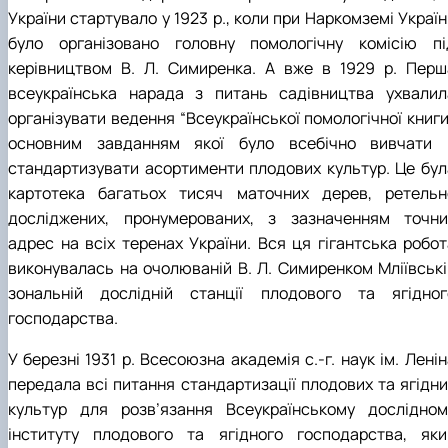
України стартувало у 1923 р., коли при Наркомземі Украї
було організовано головну помологічну комісію пі
керівництвом В. Л. Симиренка. А вже в 1929 р. Перш
всеукраїнська нарада з питань садівництва ухвалил
організувати ведення “Всеукраїнської помологічної книги
основним завданням якої було всебічно вивчати 
стандартизувати асортименти плодових культур. Це бул
картотека багатьох тисяч маточних дерев, ретельн
досліджених, пронумерованих, з зазначенням точни
адрес на всіх теренах України. Вся ця гігантська робот
виконувалась на очолюваній В. Л. Симиренком Мліївські
зональній дослідній станції плодового та ягідног
господарства.
У березні 1931 р. Всесоюзна академія с.-г. наук ім. Лені
передала всі питання стандартизації плодових та ягідни
культур для розв’язання Всеукраїнському дослідном
інституту плодового та ягідного господарства, яки