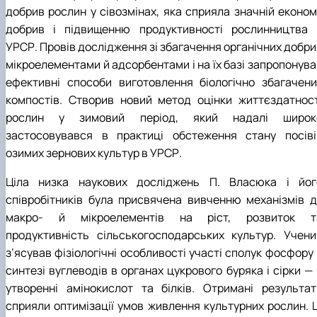
добрив рослин у сівозмінах, яка сприяла значній економі
добрив і підвищенню продуктивності рослинництва 
УРСР. Провів дослідження зі збагачення органічних добри
мікроелементами й адсорбентами і на їх базі запропонува
ефективні способи виготовлення біологічно збагачени
компостів. Створив новий метод оцінки життєздатност
рослин у зимовий період, який надалі широк
застосовувався в практиці обстеження стану посіві
озимих зернових культур в УРСР.
Ціла низка наукових досліджень П. Власюка і йог
співробітників була присвячена вивченню механізмів ді
макро- й мікроелементів на ріст, розвиток т
продуктивність сільськогосподарських культур. Учени
з’ясував фізіологічні особливості участі сполук фосфору
синтезі вуглеводів в органах цукрового буряка і сірки —
утворенні амінокислот та білків. Отримані результат
сприяли оптимізації умов живлення культурних рослин. Ц