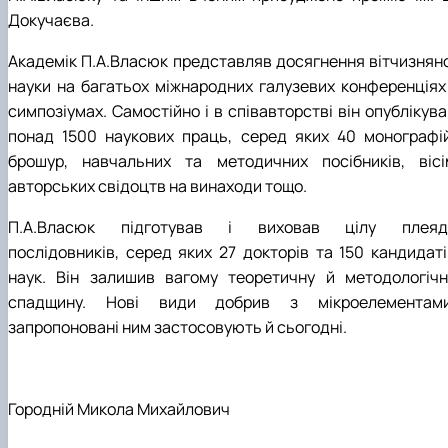
Докучаєва.
Академік П.А.Власюк представляв досягнення вітчизняно
науки на багатьох міжнародних галузевих конференціях 
симпозіумах. Самостійно і в співавторстві він опублікув
понад 1500 наукових праць, серед яких 40 монографій
брошур, навчальних та методичних посібників, вісі
авторських свідоцтв на винаходи тощо.
П.А.Власюк підготував і виховав цілу плеяд
послідовників, серед яких 27 докторів та 150 кандидаті
наук. Він залишив вагому теоретичну й методологічн
спадщину. Нові види добрив з мікроелементами
запропоновані ним застосовують й сьогодні.
Городній Микола Михайлович