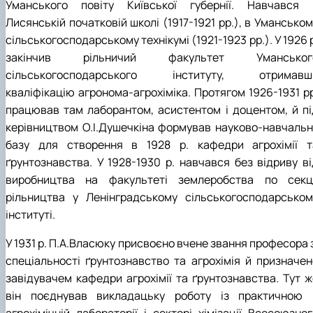
Уманського повіту Київської губернії. Навчався 
Лисянській початковій школі (1917-1921 рр.), в Умансько
сільськогосподарському технікумі (1921-1923 рр.). У 1926 
закінчив рільничий факультет Уманськог
сільськогосподарського інституту, отримавш
кваліфікацію агронома-агрохіміка. Протягом 1926-1931 рр
працював там лаборантом, асистентом і доцентом, й пі
керівництвом О.І.Душечкіна формував науково-навчальн
базу для створення в 1928 р. кафедри агрохімії т
ґрунтознавства. У 1928-1930 р. навчався без відриву ві
виробництва на факультеті землеробства по секці
рільництва у Ленінградському сільськогосподарськом
інституті.
У 1931 р. П.А.Власюку присвоєно вчене звання професора 
спеціальності ґрунтознавство та агрохімія й призначен
завідувачем кафедри агрохімії та ґрунтознавства. Тут ж
він поєднував викладацьку роботу із практичною 