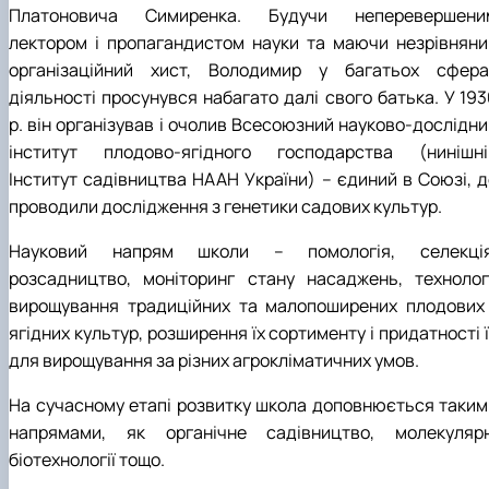
Платоновича Симиренка. Будучи неперевершени
лектором і пропагандистом науки та маючи незрівняни
організаційний хист, Володимир у багатьох сфера
діяльності просунувся набагато далі свого батька. У 193
р. він організував і очолив Всесоюзний науково-дослідни
інститут плодово-ягідного господарства (нинішні
Інститут садівництва НААН України) – єдиний в Союзі, д
проводили дослідження з генетики садових культур.
Науковий напрям школи – помологія, селекція
розсадництво, моніторинг стану насаджень, технологі
вирощування традиційних та малопоширених плодових 
ягідних культур, розширення їх сортименту і придатності 
для вирощування за різних агрокліматичних умов.
На сучасному етапі розвитку школа доповнюється таким
напрямами, як органічне садівництво, молекулярн
біотехнології тощо.