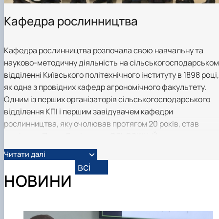
Підручники, навчальні посібники та методи
Наукові публікації студентів
рекомендації для ОС "Бакалавр"
Меморандуми, договори про співпрацю
Кафедра рослинництва
Кафедра рослинництва розпочала свою навчальну та
науково-методичну діяльність на сільськогосподарськом
відділенні Київського політехнічного інституту в 1898 році,
як одна з провідних кафедр агрономічного факультету.
Одним із перших організаторів сільськогосподарського
відділення КПІ і першим завідувачем кафедри
рослинництва, яку очолював протягом 20 років, став
професор Петро Родіонович СЛЬОЗКІН. Його наукова
діяльність була присвячена вивченню методів поліпшенн
Читати далі
родючості ґрунтів, застосуванню раціональних систем
всі
удобрення сільськогосподарських культур і
НОВИНИ
удосконаленню технологій їх вирощування. Одним із
вагомих здобутків вченого є організація першої в Україні
контрольно-насіннєвої станції.