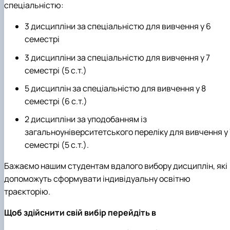
спеціальністю:
Кафедра рослинництва
Кафедра садівництва ім. проф. В.Л. Симиренка
3 дисципліни за спеціальністю для вивчення у 6
Кафедра технології зберігання, переробки та
стандартизації продукції рослинницт…
семестрі
Вчена рада агробіологічного факультету
3 дисципліни за спеціальністю для вивчення у 7
Колегіальні органи
семестрі (5 с.т.)
Рада роботодавців агробіологічного
факультету
5 дисциплін за спеціальністю для вивчення у 8
Рада аспірантів агробіологічного
семестрі (6 с.т.)
факультету
Сенат студентської організації
2 дисципліни за уподобанням із
агробіологічного факультету
загальноуніверситетського переліку для вивчення у 
Рада молодих вчених НДІ рослинництва та
семестрі (5 с.т.).
ґрунтознавства агробіологічного факульт…
Бажаємо нашим студентам вдалого вибору дисциплін, які
допоможуть сформувати індивідуальну освітню
траєкторію.
Щоб здійснити свій вибір перейдіть в