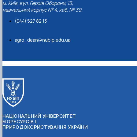
м. Київ, вул. Героїв Оборони, 13,
Кафедра рослинництва
навчальний корпус № 4, каб. № 39.
Кафедра садівництва ім. проф. В.Л. Симиренка
Кафедра технології зберігання, переробки та
(044) 527 82 13
стандартизації продукції рослинницт…
Вчена рада агробіологічного факультету
Колегіальні органи
agro_dean@nubip.edu.ua
Рада роботодавців агробіологічного
факультету
Рада аспірантів агробіологічного
факультету
Сенат студентської організації
агробіологічного факультету
Рада молодих вчених НДІ рослинництва та
ґрунтознавства агробіологічного факульт…
НАЦІОНАЛЬНИЙ УНІВЕРСИТЕТ
БІОРЕСУРСІВ І
ПРИРОДОКОРИСТУВАННЯ УКРАЇНИ