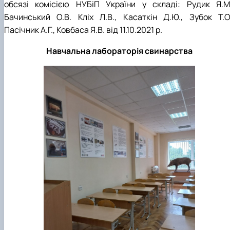
обсязі комісією НУБіП України у складі: Рудик Я.М.
Бачинський О.В. Кліх Л.В., Касаткін Д.Ю., Зубок Т.О.
Пасічник А.Г., Ковбаса Я.В. від 11.10.2021 р.
Навчальна лабораторія свинарства