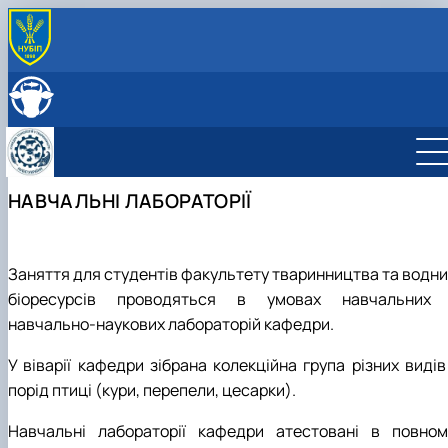
ПРО КАФЕДРУ
Головна
СКЛАД КАФЕДРИ
Історія кафедри
ОСВІТНЯ ДІЯЛЬНІСТЬ
Навчально-науково-виробничі лабораторії
Навчальна робота
НАУКОВА ДІЯЛЬНІСТЬ
Співпраця з роботодавцями
Навчальні лабораторії
Наукова робота
МІЖНАРОДНА ДІЯЛЬНІСТЬ
НАВЧАЛЬНІ ЛАБОРАТОРІЇ
Відеотур кафедрою
Сертифікатні курси
Дорадча діяльність
Фотогалерея
Наукові гуртки
Робочі програми
Підготовка аспірантів та докторантів
Практика студентів
Наукові здобутки кафедри
Заняття для студентів факультету тваринництва та водни
біоресурсів проводяться в умовах навчальних 
навчально-наукових лабораторій кафедри.
У віварії кафедри зібрана колекційна група різних видів
порід птиці (кури, перепели, цесарки).
Навчальні лабораторії кафедри атестовані в повном