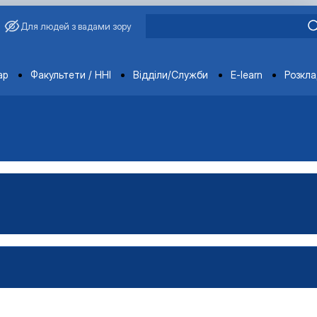
Для людей з вадами зору
ments
ар
Факультети / ННІ
Відділи/Служби
E-learn
Розкл