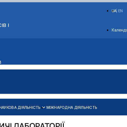
UA
EN
ІВ І
Depart
Календ
в
НАУКОВА ДІЯЛЬНІСТЬ
МІЖНАРОДНА ДІЯЛЬНІСТЬ
ЧІ ЛАБОРАТОРІЇ