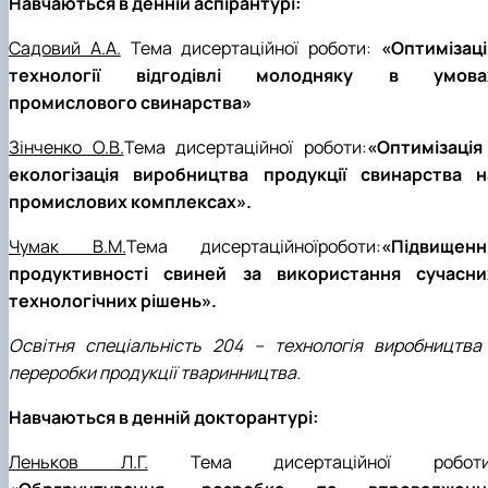
Навчаються в денній аспірантурі:
Садовий А.А.
Тема дисертаційної роботи:
«Оптимізаці
технології відгодівлі молодняку в умова
промислового свинарства»
Зінченко О.В.
Тема дисертаційної роботи:
«Оптимізація 
екологізація виробництва продукції свинарства н
промислових комплексах».
Чумак В.М.
Тема дисертаційноїроботи:
«Підвищенн
продуктивності свиней за використання сучасни
технологічних рішень».
Освітня спеціальність 204 – технологія виробництва 
переробки продукції тваринництва.
Навчаються в денній докторантурі:
Леньков Л.Г.
Тема дисертаційної роботи