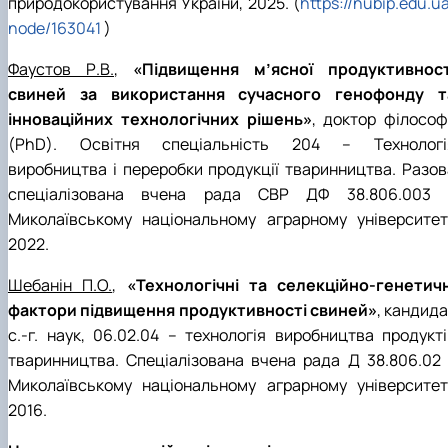
природокористування України, 2025. (
https://nubip.edu.u
node/163041
)
Фаустов Р.В.
,
«Підвищення м’ясної продуктивност
свиней за використання сучасного генофонду т
інноваційних технологічних рішень»
, доктор філософі
(PhD). Освітня спеціальність 204 – Технологі
виробництва і переробки продукції тваринництва. Разов
спеціалізована вчена рада СВР ДФ 38.806.003 
Миколаївському національному аграрному університеті
2022.
Шебанін П.О.
,
«Технологічні та селекційно-генетичн
фактори підвищення продуктивності свиней»
, кандид
с.-г. наук, 06.02.04 – технологія виробництва продукті
тваринництва. Спеціалізована вчена рада Д 38.806.02 
Миколаївському національному аграрному університеті
2016.