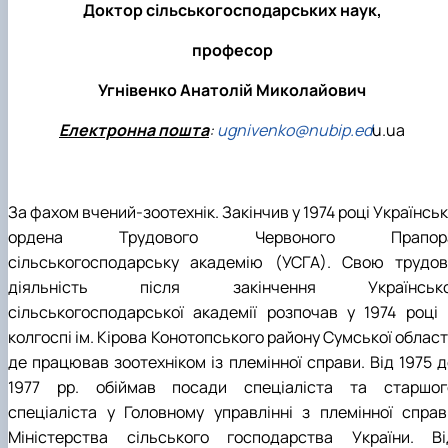
Доктор сільськогосподарських наук,
професор
Угнівенко Анатолій Миколайович
Електронна пошта
:
ugnivenko@nubip.ed
u.ua
За фахом вчений-зоотехнік. Закінчив у 1974 році Українсь
ордена Трудового Червоного Прапор
сільськогосподарську академію (УСГА). Свою трудов
діяльність після закінчення Українсько
сільськогосподарської академії розпочав у 1974 році 
колгоспі ім. Кірова Конотопського району Сумської област
де працював зоотехніком із племінної справи. Від 1975 д
1977 рр. обіймав посади спеціаліста та старшог
спеціаліста у Головному управлінні з племінної справ
Міністерства сільського господарства України. Ві