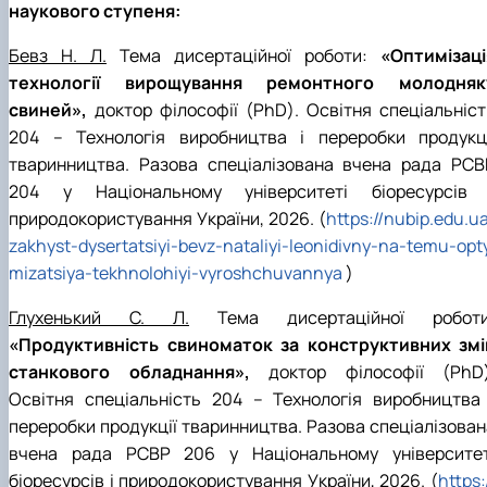
наукового ступеня:
Бевз Н. Л.
Тема дисертаційної роботи:
«Оптимізаці
технології вирощування ремонтного молодняк
свиней»,
доктор філософії (PhD). Освітня спеціальніст
204 – Технологія виробництва і переробки продукці
тваринництва. Разова спеціалізована вчена рада РСВ
204 у Національному університеті біоресурсів 
природокористування України, 2026. (
https://nubip.edu.u
zakhyst-dysertatsiyi-bevz-nataliyi-leonidivny-na-temu-opt
mizatsiya-tekhnolohiyi-vyroshchuvannya
)
Глухенький С. Л.
Тема дисертаційної роботи
«Продуктивність свиноматок за конструктивних змі
станкового обладнання»,
доктор філософії (PhD)
Освітня спеціальність 204 – Технологія виробництва 
переробки продукції тваринництва. Разова спеціалізован
вчена рада РСВР 206 у Національному університет
біоресурсів і природокористування України, 2026. (
https: