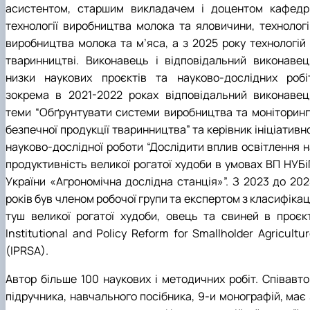
асистентом, старшим викладачем і доцентом кафедр
технології виробництва молока та яловичини, технологі
виробництва молока та м’яса, а з 2025 року технологій 
тваринництві. Виконавець і відповідальний виконавец
низки наукових проєктів та науково-дослідних робіт
зокрема в 2021-2022 роках відповідальний виконавец
теми “Обґрунтувати системи виробництва та моніторинг
безпечної продукції тваринництва” та керівник ініціативн
науково-дослідної роботи “Дослідити вплив освітлення н
продуктивність великої рогатої худоби в умовах ВП НУБі
України «Агрономічна дослідна станція»”. З 2023 до 202
років був членом робочої групи та експертом з класифікац
туш великої рогатої худоби, овець та свиней в проєкт
Institutional and Policy Reform for Smallholder Agricultu
(IPRSA).
Автор більше 100 наукових і методичних робіт. Співавто
підручника, навчального посібника, 9-и монографій, має 