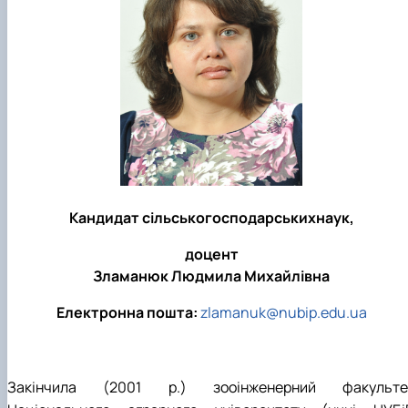
Кандидат сільськогосподарськихнаук,
доцент
Зламанюк Людмила Михайлівна
Електронна пошта:
zlamanuk@nubip.edu.ua
Закінчила (2001 р.) зооінженерний факульте