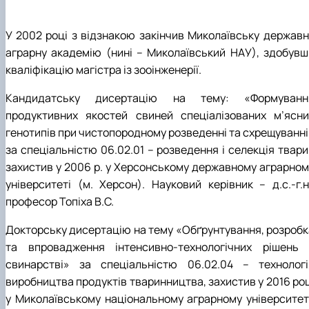
У 2002 році з відзнакою закінчив Миколаївську державн
аграрну академію (нині – Миколаївський НАУ), здобувш
кваліфікацію магістра із зооінженерії.
Кандидатську дисертацію на тему: «Формуванн
продуктивних якостей свиней спеціалізованих м’ясни
генотипів при чистопородному розведенні та схрещуванні
за спеціальністю 06.02.01 – розведення і селекція твари
захистив у 2006 р. у Херсонському державному аграрном
університеті (м. Херсон). Науковий керівник – д.с.-г.н.
професор Топіха В.С.
Докторську дисертацію на тему «Обґрунтування, розробк
та впровадження інтенсивно-технологічних рішень 
свинарстві» за спеціальністю 06.02.04 – технологі
виробництва продуктів тваринництва, захистив у 2016 роц
у Миколаївському національному аграрному університеті