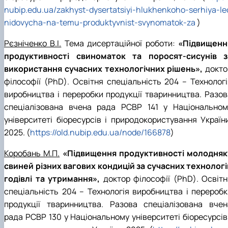
nubip.edu.ua/zakhyst-dysertatsiyi-hlukhenkoho-serhiya-le
nidovycha-na-temu-produktyvnist-svynomatok-za
)
Рєзніченко В.І.
Тема дисертаційної роботи:
«Підвищенн
продуктивності свиноматок та поросят-сисунів з
використання сучасних технологічних рішень»,
докто
філософії (PhD). Освітня спеціальність 204 – Технологі
виробництва і переробки продукції тваринництва. Разов
спеціалізована вчена рада РСВР 141 у Національном
університеті біоресурсів і природокористування України
2025. (
https://old.nubip.edu.ua/node/166878
)
Коробань М.П.
«Підвищення продуктивності молодняк
свиней різних вагових кондицій за сучасних технологі
годівлі та утримання»,
доктор філософії (PhD). Освітн
спеціальність 204 – Технологія виробництва і переробк
продукції тваринництва. Разова спеціалізована вчен
рада РСВР 130 у Національному університеті біоресурсів 