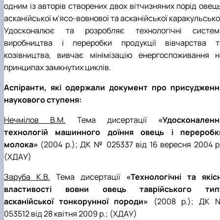
одним із авторів створених двох вітчизняних порід овець
асканійської м'ясо-вовнової та асканійської каракульсько
Удосконалює та розробляє технологічні систем
виробництва і переробки продукції вівчарства т
козівництва, вивчає мінімізацію енергоспоживання н
принципах замкнутих циклів.
Аспіранти, які одержали документ про присудженн
наукового ступеня:
Нечмілов В.М.
Тема дисертації
«Удосконаленн
технологій машинного доїння овець і переробк
молока»
(2004 р.); ДК № 025337 від 16 вересня 2004 р.
(ХДАУ)
Заруба К.В.
Тема дисертації
«Технологічні та якісн
властивості вовни овець таврійського тип
асканійської тонкорунної породи»
(2008 р.); ДК 
053512 від 28 квітня 2009 р.; (ХДАУ)