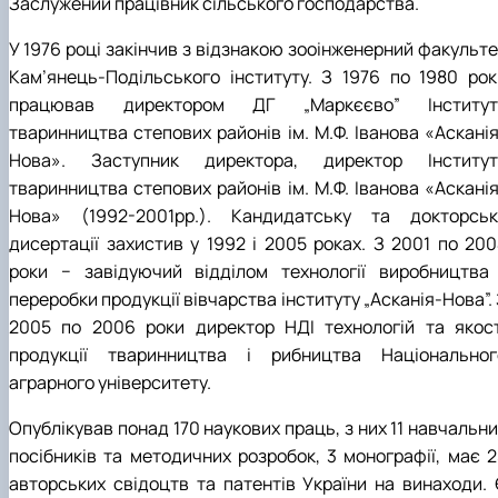
Заслужений працівник сільського господарства.
У 1976 році закінчив з відзнакою зооінженерний факульте
Кам’янець-Подільського інституту. З 1976 по 1980 рок
працював директором ДГ „Маркєєво” Інститут
тваринництва степових районів ім. М.Ф. Іванова «Асканія
Нова». Заступник директора, директор Інститут
тваринництва степових районів ім. М.Ф. Іванова «Асканія
Нова» (1992-2001рр.). Кандидатську та докторськ
дисертації захистив у 1992 і 2005 роках. З 2001 по 200
роки − завідуючий відділом технології виробництва 
переробки продукції вівчарства інституту „Асканія-Нова”.
2005 по 2006 роки директор НДІ технологій та якост
продукції тваринництва і рибництва Національног
аграрного університету.
Опублікував понад 170 наукових праць, з них 11 навчальн
посібників та методичних розробок, 3 монографії, має 2
авторських свідоцтв та патентів України на винаходи. 