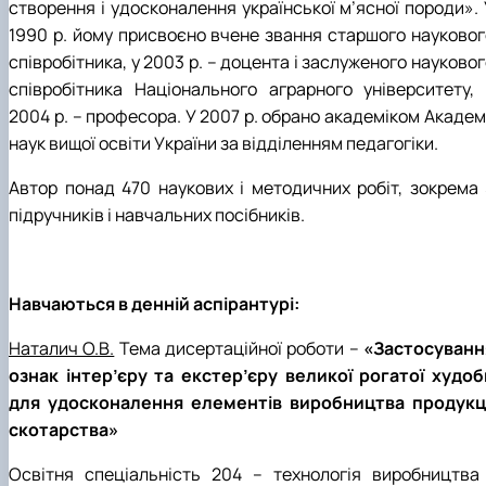
створення і удосконалення української м’ясної породи». 
1990 р. йому присвоєно вчене звання старшого науковог
співробітника, у 2003 р. – доцента і заслуженого науково
співробітника Національного аграрного університету, 
2004 р. – професора. У 2007 р. обрано академіком Академ
наук вищої освіти України за відділенням педагогіки.
Автор понад 470 наукових і методичних робіт, зокрема 
підручників і навчальних посібників.
Навчаються в денній аспірантурі:
Наталич О.В.
Тема дисертаційної роботи –
«Застосуванн
ознак інтер’єру та екстер’єру великої рогатої худоб
для удосконалення елементів виробництва продукці
скотарства»
Освітня спеціальність 204 – технологія виробництва 