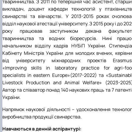
тваринництва. З 2011 по теперішній час асистент, старши
викладач, доцент кафедри технологій у птахівництві
свинарстві та вівчарстві. У 2013-2015 роках очолюва
відділ наукової атестації університету. З 2015 року і до 20
року працював заступником декана факультет
тваринництва та водних біоресурсів. Нині працю
начальником відділу кадрів НУБіП України. Стипендіа
Кабінету Міністрів України для молодих вчених, керівни
від університету міжнародних проектів Erasmus
«Improving skills in laboratory practice for agri-foo
specialists in eastern Europe»(2017-2022) та «Sustainab
Livestock Production and Animal Welfare» (2023-2025)
Автор та співавтор понад 140 наукових праць та 7 патент
України.
Напрямок наукової діяльності – удосконалення технологі
виробництва продукції свинарства.
Навчаються в денній аспірантурі: