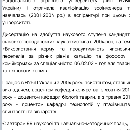
Національного аграрного університету (нині НУБі
України) і отримала кваліфікацію зооінженера т
навчалась (2001-2004 рр.) в аспірантурі при цьому 
університеті.
Дисертацію на здобуття наукового ступеня кандидат
сільськогосподарських наук захистила в 2004 році на тем
«Використання корму та продуктивність японськи
перепелів за різних рівнів кальцію та фосфору 
комбікормах» за спеціальністю 06.02.02 – годівля твари
та технологія кормів.
Працює в НУБіП України з 2004 року: асистентом, старши
викладачем, доцентом кафедри конярства, з жовтня 201
року – доцентом кафедри біології тварин, а з травня 201
року - доцентом кафедри технологій у птахівництві
свинарстві та вівчарстві.
Є автором 99 наукової та навчально-методичних праць, 