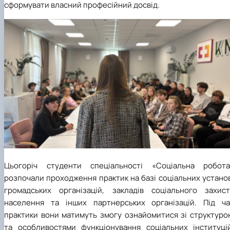
Цьогоріч студенти спеціальності «Соціальна робота
розпочали проходження практик на базі соціальних устано
громадських організацій, закладів соціального захист
населення та інших партнерських організацій. Під ча
практики вони матимуть змогу ознайомитися зі структуро
та особливостями функціонування соціальних інституцій
вивчити специфіку роботи з різними категоріями населенн
долучитися до реалізації соціальних програм і проєктів,
також удосконалити навички професійної комунікації т
взаємодії з клієнтами.