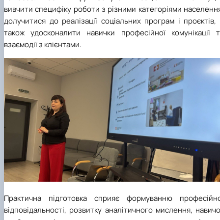
Практична підготовка сприяє формуванню професійно
відповідальності, розвитку аналітичного мислення, навич
прийняття рішень у складних життєвих ситуаціях т
готовності до ефективної роботи у сфері соціальног
захисту й підтримки населення. Для багатьох студентів ц
перша можливість відчути себе частиною професійно
спільноти та зробити важливий крок до майбутньої кар'єри.