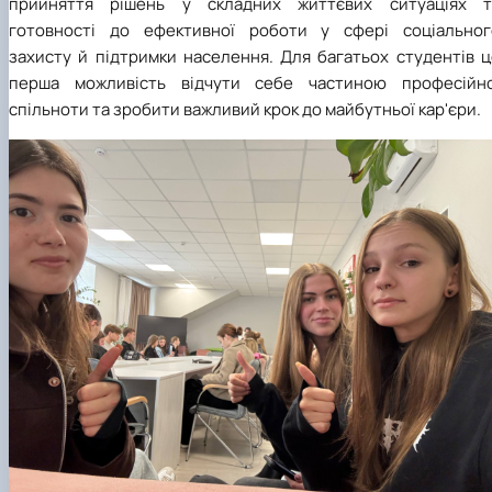
Бажаємо нашим студентам успішного проходження практики
нових професійних досягнень, цікавих знайомств, натхнен
та впевненості у власних силах. Нехай цей період стан
джерелом цінного досвіду, нових знань, професійног
зростання та позитивних вражень, які допоможуть 
подальшому становленні висококваліфікованих фахівці