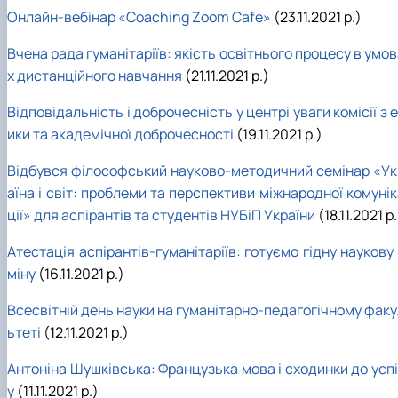
Онлайн-вебінар «Coaching Zoom Cafe»
(23.11.2021 р.)
Вчена рада гуманітаріїв: якість освітнього процесу в умо
х дистанційного навчання
(21.11.2021 р.)
Відповідальність і доброчесність у центрі уваги комісії з 
ики та академічної доброчесності
(19.11.2021 р.)
Відбувся філософський науково-методичний семінар «Ук
аїна і світ: проблеми та перспективи міжнародної комуні
ції» для аспірантів та студентів НУБіП України
(18.11.2021 р.
Атестація аспірантів-гуманітаріїв: готуємо гідну наукову
міну
(16.11.2021 р.)
Всесвітній день науки на гуманітарно-педагогічному факу
ьтеті
(12.11.2021 р.)
Антоніна Шушківська: Французька мова і сходинки до успі
у
(11.11.2021 р.)