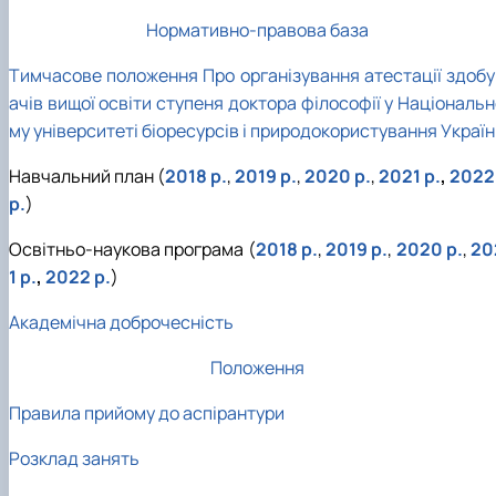
Нормативно-правова база
Тимчасове положення Про організування атестації здобу
ачів вищої освіти ступеня доктора філософії у Національ
му університеті біоресурсів і природокористування Украї
Навчальний план (
2018 р.
,
2019 р.
,
2020 р.
,
2021 р.
,
2022
р.
)
Освітньо-наукова програма (
2018 р.
,
2019 p.
,
2020 р.
,
20
1 р.
,
2022 р.
)
Академічна доброчесність
Положення
Правила прийому до аспірантури
Розклад занять