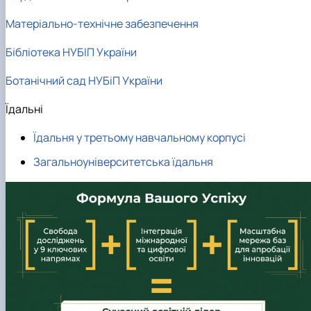
Матеріально-технічне забезпечення
Бібліотека НУБІП України
Ботанічний сад НУБіП України
Їдальні
Їдальня у третьому навчальному корпусі
Загальноуніверситетська їдальня