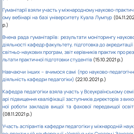
Гуманітарії взяли участь у міжнародному науково-практич
ому вебінарі на базі університету Куала Лумпур
(04.11.20
р.)
Вчена рада гуманітаріїв: результати моніторингу науково
діяльності кафедр факультету, підготовка до акредитації
світньо-наукових програм, звіт керівників практик про ре
льтати практичної підготовки студентів
(15.10.2021 р.)
Навчаючи інших – вчимося самі (про науково-педагогічн
діяльність кафедри педагогіки)
(22.10.2021 р.)
Кафедра педагогіки взяла участь у Всеукраїнському семі
арі підвищення кваліфікації заступників директорів з вих
ної роботи закладів вищої та фахової передвищої освіт
(08.11.2021 р.)
Участь аспірантів кафедри педагогіки у міжнародній наук
во-практичній конференції «Україна між Сходом і Заходом