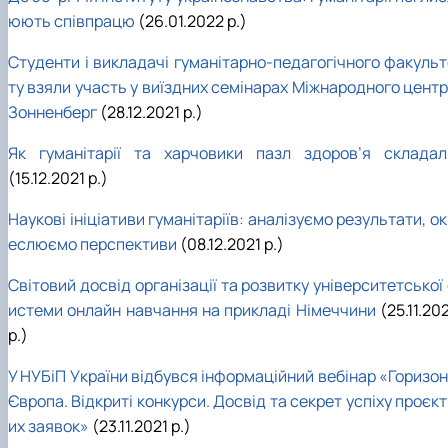
юють співпрацю
(26.01.2022 р.)
Студенти і викладачі гуманітарно-педагогічного факульт
ту взяли участь у виїздних семінарах Міжнародного центр
Зонненберг
(28.12.2021 р.)
Як гуманітарії та харчовики пазл здоров’я складал
(15.12.2021 р.)
Наукові ініціативи гуманітаріїв: аналізуємо результати, о
еслюємо перспективи
(08.12.2021 р.)
Світовий досвід організації та розвитку університетської
истеми онлайн навчання на прикладі Німеччини
(25.11.20
р.)
У НУБіП України відбувся інформаційний вебінар «Горизон
Європа. Відкриті конкурси. Досвід та секрет успіху проєк
их заявок»
(23.11.2021 р.)