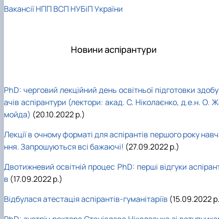
Вакансії НПП ВСП НУБіП України
Новини аспірантури
PhD: черговий лекційний день освітньої підготовки здобу
ачів аспірантури (лектори: акад. С. Ніколаєнко, д.е.н. О. 
мойда)
(20.10.2022 р.)
Лекції в очному форматі для аспірантів першого року нав
ння. Запрошуються всі бажаючі!
(27.09.2022 р.)
Двотижневий освітній процес PhD: перші відгуки аспірант
в
(17.09.2022 р.)
Відбулася атестація аспірантів-гуманітаріїв
(15.09.2022 р
PhD: зустріч ректора Станіслава Ніколаєнка зі вступника