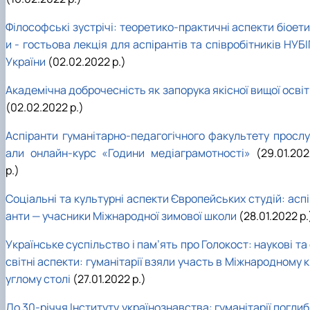
Філософські зустрічі: теоретико-практичні аспекти біоет
и - гостьова лекція для аспірантів та співробітників НУБ
України
(02.02.2022 р.)
Академічна доброчесність як запорука якісної вищої осві
(02.02.2022 р.)
Аспіранти гуманітарно-педагогічного факультету прослу
али онлайн-курс «Години медіаграмотності»
(29.01.20
р.)
Соціальні та культурні аспекти Європейських студій: асп
анти — учасники Міжнародної зимової школи
(28.01.2022 р.
Українське суспільство і пам’ять про Голокост: наукові та
світні аспекти: гуманітарії взяли участь в Міжнародному 
углому столі
(27.01.2022 р.)
До 30-річчя Інституту українознавства: гуманітарії погли