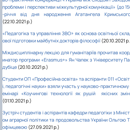
проблеми і перспективи міжкультурної комунікації» (до 1
-річчя від дня народження Агатангела Кримського
(22.10.2021 р.)
«Педагогіка та управління ЗВО» як основа освітньої скла
ової підготовки майбутніх докторів філософії
(20.10.2021 р.
Міждисциплінарну лекцію для гуманітаріїв прочитав коор
инатор програми «Erasmus+» Ян Чапек з Університету Па
дубіце
(20.10.2021 р.)
Студенти ОП «Професійна освіта» та аспіранти 011 «Освіт
і, педагогічні науки» взяли участь у науково-практичному
емінарі «Коучингові технології як рушій якісних змін
(01.10.2021 р.)
Зустріч студентів і аспірантів кафедри педагогіки з Мініс
ом аграрної політики та продовольства України Ольгою Т
офімцевою
(27.09.2021 р.)