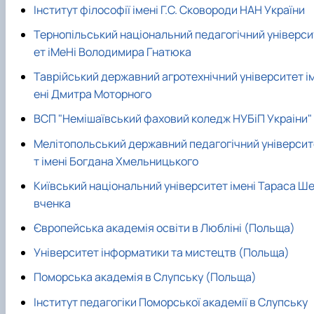
Інститут філософії імені Г.С. Сковороди НАН України
Тернопiльський нацiональний педагогiчний унiверси
ет iMeHi Володимира Гнатюка
Таврійський державний агротехнічний університет і
ені Дмитра Моторного
ВСП "Немiшаївський фаховий коледж НУБiП Украiни"
Мелiтопольський державний педагогiчний унiверсит
т iменi Богдана Хмельницького
Київський національний унiверситет iменi Тараса Ш
вченка
Європейська академія освіти в Любліні (Польща)
Університет інформатики та мистецтв (Польща)
Поморська академія в Слупську (Польща)
Інститут педагогіки Поморської академії в Слупську