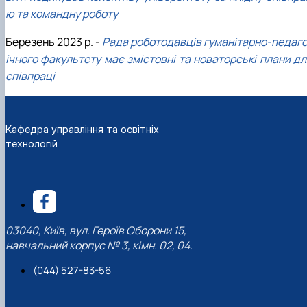
ю та командну роботу
Березень 2023 р. -
Рада роботодавців гуманітарно-педаго
ічного факультету має змістовні та новаторські плани дл
співпраці
Кафедра управління та освітніх
технологій
03040, Київ, вул. Героїв Оборони 15,
навчальний корпус № 3, кімн. 02, 04.
(044) 527-83-56