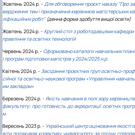
Жовтень 2024 р. -
Для обговорення проєкт наказу "Про за
вердження тем і призначення керівників магістерських кв
ліфікаційних робіт"
(денна форма здобуття вищої освіти)
Жовтень 2024 р. -
Круглий стіл з роботодавцями кафедри 
правління та освітніх технологій
Червень 2024 р. -
Сформовано каталоги навчальних плані
і програм підготовки магістрів у 2024/2025 н.р.
Квітень 2024 р. -
Засідання проєктних груп освітньо-проф
сійної та освітньо-наукової програм «Управління навчаль
им закладом»
Березень 2024 р. -
Якість навчання в полі зору керівницт
факультету: про готовність до акредитації освітніх прог
м
Вересень 2023 р. -
Український центр оцінювання якості о
віти подякував колективу університету за плідну співпра