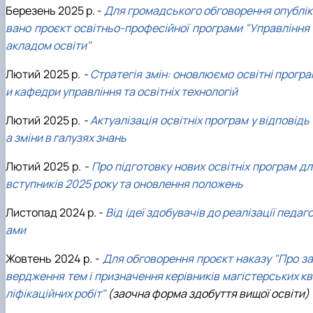
Березень 2025 р. -
Для громадського обговорення опублік
вано проєкт освітньо-професійної програми "Управління 
акладом освіти"
Лютий 2025 р.
-
Стратегія змін: оновлюємо освітні прогр
и кафедри управління та освітніх технологій
Лютий 2025 р.
-
Актуалізація освітніх програм у відповідь
а зміни в галузях знань
Лютий 2025 р.
-
Про підготовку нових освітніх програм д
вступників 2025 року та оновлення положень
Листопад 2024 р. -
Від ідеї здобувачів до реалізації педаг
ами
Жовтень 2024 р. -
Для обговорення проєкт наказу "Про за
вердження тем і призначення керівників магістерських кв
ліфікаційних робіт"
(заочна форма здобуття вищої освіти)