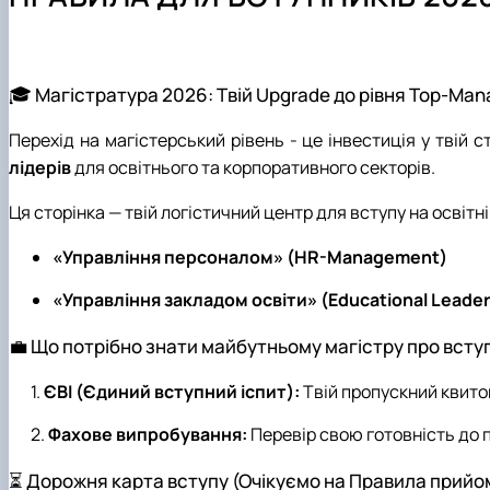
Як стати студентом?
Електронні навчальні курси
Науковий гурток
Чому НУБіП України – твій правильний вибір?
Практична підготовка
Науково-дослідна робота студентів
Часті запитання та відповіді
Портфоліо магістрів
Підготовка до ЄВІ
🎓 Магістратура 2026: Твій Upgrade до рівня Top-Man
Підготовчі курси до НМТ
Перехід на магістерський рівень - це інвестиція у твій с
Правила прийому 2026
лідерів
для освітнього та корпоративного секторів.
Контактні дані
Ця сторінка — твій логістичний центр для вступу на освітн
«Управління персоналом» (HR-Management)
«Управління закладом освіти» (Educational Leader
💼 Що потрібно знати майбутньому магістру про всту
ЄВІ (Єдиний вступний іспит):
Твій пропускний квиток
Фахове випробування:
Перевір свою готовність до п
⏳ Дорожня карта вступу (Очікуємо на Правила прийо