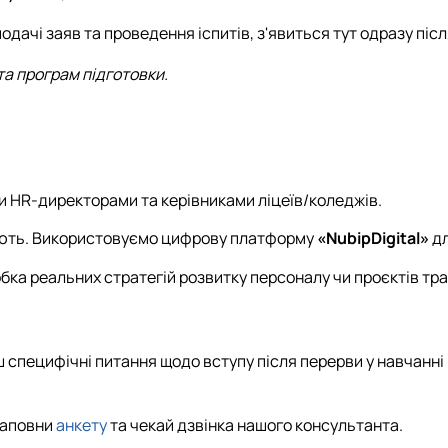
подачі заяв та проведення іспитів, з'явиться тут одразу п
та програм підготовки.
и HR-директорами та керівниками ліцеїв/коледжів.
юють. Використовуємо цифрову платформу
«NubipDigital»
дл
бка реальних стратегій розвитку персоналу чи проєктів тра
 специфічні питання щодо вступу після перерви у навчанні 
заповни
анкету
та чекай дзвінка нашого консультанта.