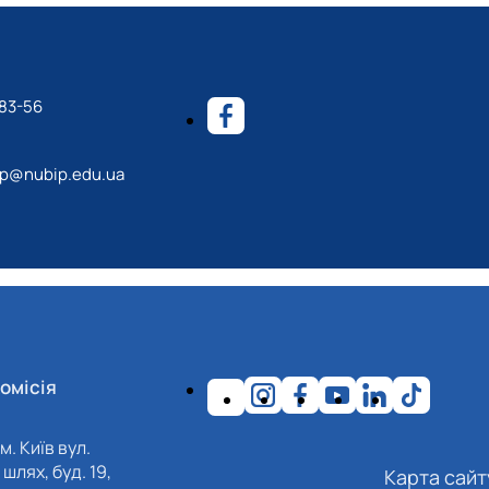
-83-56
p@nubip.edu.ua
омісія
м. Київ вул.
шлях, буд. 19,
Карта сайт