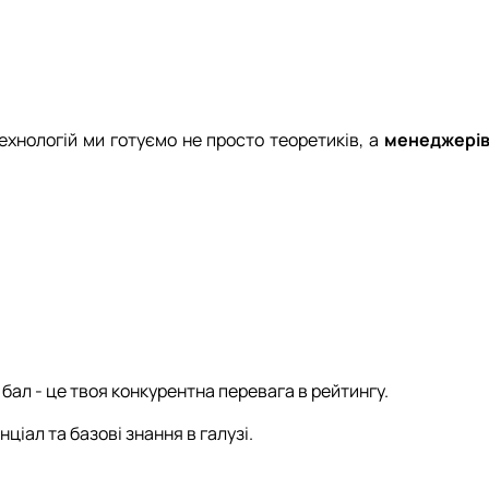
істратура
 соціальній сфері"
технологій ми готуємо не просто теоретиків, а
менеджерів
бал - це твоя конкурентна перевага в рейтингу.
іал та базові знання в галузі.