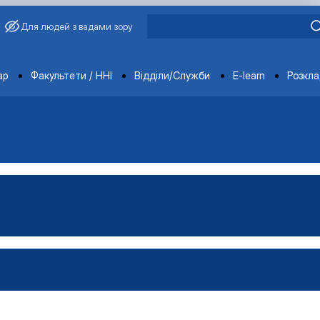
Для людей з вадами зору
ments
ар
Факультети / ННІ
Відділи/Служби
E-learn
Розкл
атура
стратура