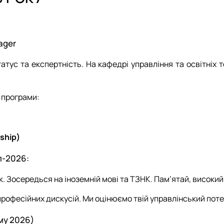
Управління закладом освіти (професійна)
Аспіранти
D3 «Менеджмент» ОПП «Управління закладом освіти» - маг
Управління закладом освіти (наукова)
Випускники
I10 "Соціальна робота та консультування" ОПП "Управління в
Обговорення освітніх програм
ager
татус та експертність. На кафедрі управління та освітніх 
і програми:
ship)
п-2026:
. Зосередься на іноземній мові та ТЗНК. Пам’ятай, високий 
рофесійних дискусій. Ми оцінюємо твій управлінський потенц
му 2026)