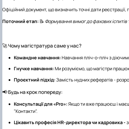
Офіційний документ, що визначить точні дати реєстрації, 
Поточний етап:
📝
Формування вимог до фахових іспитів 
🚀 Чому магістратура саме у нас?
Командне навчання:
Навчання пліч-о-пліч з діючим
Гнучке навчання:
Ми розуміємо, що магістри прац
Проєктний підхід:
Замість нудних рефератів - розро
📢 Будь на крок попереду:
Консультації для «Pro»:
Якщо ти вже працюєш і маєш
"Контакти".
Цікавить професія HR-директора чи кадровика -