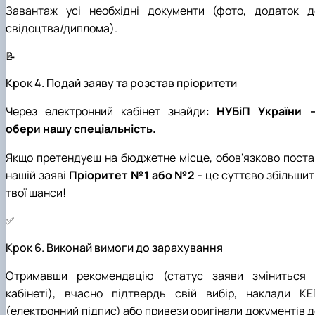
Завантаж усі необхідні документи (фото, додаток д
свідоцтва/диплома).
📝
Крок 4. Подай заяву та розстав пріоритети
Через електронний кабінет знайди:
НУБіП України 
обери нашу спеціальність.
Якщо претендуєш на бюджетне місце, обов'язково поста
нашій заяві
Пріоритет №1 або №2
- це суттєво збільшит
твої шанси!
✅
Крок 6. Виконай вимоги до зарахування
Отримавши рекомендацію (статус заяви зміниться 
кабінеті), вчасно підтвердь свій вибір, наклади КЕ
(електронний підпис) або привези оригінали документів д