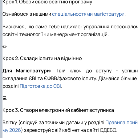
Крок 1. Обери свою освітню програму
Ознайомся з нашими
спеціальностями магістратури
.
Визначся, що саме тебе надихає: управління персоналом
освітні технології чи менеджмент організацій.
✏️
Крок 2. Склади іспити на відмінно
Для Магістратури:
Твій ключ до вступу - успішн
складання ЄВІ та ЄФВВ/фахового іспиту. Дізнайся більше 
розділі
Підготовка до ЄВІ
.
💻
Крок 3. Створи електронний кабінет вступника
Влітку (слідкуй за точними датами у розділі
Правила прий
му 2026
) зареєструй свій кабінет на сайті ЄДЕБО.