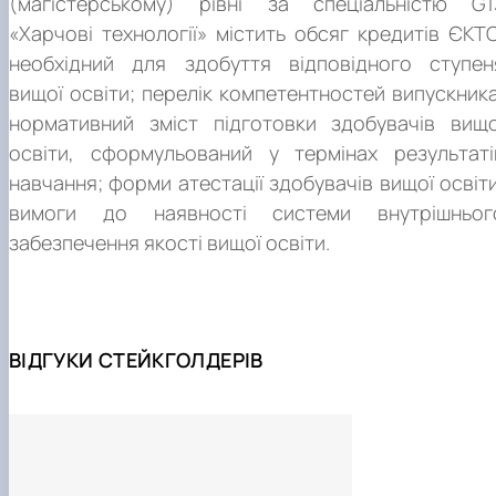
(магістерському) рівні за спеціальністю G1
теоретико-методологічні та прикладні аспекти
h
«Харчові технології» містить обсяг кредитів ЄКТС
харчових технологій;
ps://www.ur.edu.pl/ua/kolegia/kolegiumnaukprzyrod
необхідний для здобуття відповідного ступен
грунтовні уявлення про структуру, управління та
вищої освіти; перелік компетентностей випускника
оптимізацію технологічних процесів, принципи
нормативний зміст підготовки здобувачів вищо
https://www.isa-lille.com/acad
проектування та функціонування підприємств
освіти, сформульований у термінах результаті
ics/masterprograms/food-science
харчової промисловості і закладів ресторанного
навчання; форми атестації здобувачів вищої освіти
господарства;
вимоги до наявності системи внутрішньог
методологія організації та контролювання
забезпечення якості вищої освіти.
відповідного рівня якості та безпечності харчових
продуктів, екологобезпечності й ресурсозбереженн
технологічних процесів їх виробництва;
науково-методичні засади дослідницько-
ВІДГУКИ СТЕЙКГОЛДЕРІВ
інноваційної діяльності;
методологія викладацької діяльності;
виконання проектних і науково-дослідних робіт,
пов'язаних із дослідженням технологічних процесів,