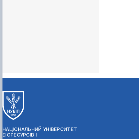
впровадженням нових та удосконаленням існуючих
технологій виробництва харчових продуктів.
НАЦІОНАЛЬНИЙ УНІВЕРСИТЕТ
БІОРЕСУРСІВ І