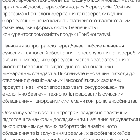
практичний досвід переробки водних біоресурсів. Освітня
програма «Технології зберігання та переробки водних
біоресурсів» — це можливість стати висококваліфікованим
фахівцем, який формує якість, безпечність і
конкурентоспроможність продукції рибної галузі.
Навчання за програмою передбачає глибоке вивчення
сучасних технологій зберігання, консервування та переробк
риби й інших водних біоресурсів, методів забезпечення їх
якості та безпечності відповідно до національних і
міжнародних стандартів. Ви опануєте інноваційні підходи до
створення функціональних і високобілкових харчових
продуктів, навчитеся впроваджувати ресурсоощадні та
екологічно безпечні технології, працювати із сучасним
обладнанням і цифровими системами контролю виробництва.
Особливу увагу в освітній програмі приділено практичній
підготовці та науковим дослідженням. Навчання відбувається 
використанням сучасних лабораторій, аналітичного
обладнання та із залученням реальних виробничих кейсів
підприємств рибопереробної галузі. Студенти набувають