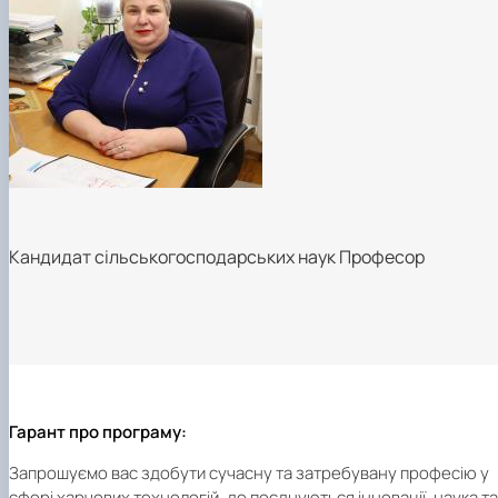
Кандидат сільськогосподарських наук Професор
Гарант про програму:
Запрошуємо вас здобути сучасну та затребувану професію у
сфері харчових технологій, де поєднуються інновації, наука та