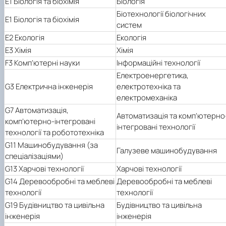
E1 Біологія та біохімія
Біологія
Біотехнології біологічних
E1 Біологія та біохімія
систем
E2 Екологія
Екологія
E3 Хімія
Хімія
F3 Комп’ютерні науки
Інформаційні технології
Електроенергетика,
G3 Електрична інженерія
електротехніка та
електромеханіка
G7 Автоматизація,
Автоматизація та комп’ютерно
комп’ютерно-інтегровані
інтегровані технології
технології та робототехніка
G11 Машинобудування (за
Галузеве машинобудування
спеціалізаціями)
G13 Харчові технології
Харчові технології
G14 Деревообробні та меблеві
Деревообробні та меблеві
технології
технології
G19 Будівництво та цивільна
Будівництво та цивільна
інженерія
інженерія