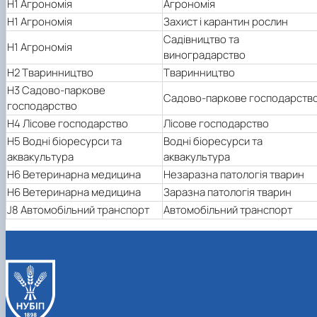
H1 Агрономія
Агрономія
H1 Агрономія
Захист і карантин рослин
Садівництво та
H1 Агрономія
виноградарство
H2 Тваринництво
Тваринництво
H3 Садово-паркове
Садово-паркове господарств
господарство
H4 Лісове господарство
Лісове господарство
H5 Водні біоресурси та
Водні біоресурси та
аквакультура
аквакультура
H6 Ветеринарна медицина
Незаразна патологія тварин
H6 Ветеринарна медицина
Заразна патологія тварин
J8 Автомобільний транспорт
Автомобільний транспорт