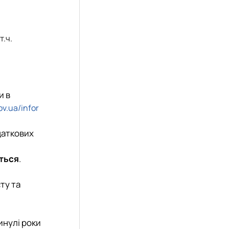
т.ч.
и в
ov.ua/infor
даткових
ться
.
ту та
инулі роки