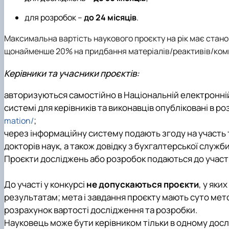
для розробок –
до 24 місяців
.
Максимальна вартість наукового проєкту на рік має стано
щонайменше 20% на придбання матеріалів/реактивів/комп
Керівники та учасники проєктів:
авторизуються самостійно в Національній електронній
системі для керівників та виконавців опубліковані в р
;
mation/
через інформаційну систему подають згоду на участь 
докторів наук, а також довідку з бухгалтерської служб
Проєкти досліджень або розробок подаються до участі
До участі у конкурсі
не допускаються проєкти
, у яки
результатам; мета і завдання проєкту мають суто мет
розрахунок вартості дослідження та розробки.
Науковець може бути керівником тільки в одному дослі