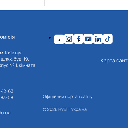
омісія
м. Київ вул.
шлях, буд. 19,
Карта сайт
пус № 1, кімната
-42-63
Офіційний портал сайту
-83-08
© 2026 НУБІП Україна
du.ua