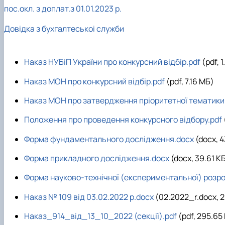
пос.окл. з доплат.з 01.01.2023 р.
Довідка з бухгалтеськоі служби
Наказ НУБіП України про конкурсний відбір.pdf
(pdf, 
Наказ МОН про конкурсний відбір.pdf
(pdf, 7.16 MБ)
Наказ МОН про затвердження пріоритетної тематики
Положення про проведення конкурсного відбору.pdf
Форма фундаментального дослідження.docx
(docx, 
Форма прикладного дослідження.docx
(docx, 39.61 К
Форма науково-технічної (експериментальної) розр
Наказ № 109 від 03.02.2022 р.docx
(02.2022_r.docx, 2
Наказ_914_від_13_10_2022 (секції).pdf
(pdf, 295.65