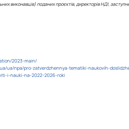
льних виконавців) поданих проєктів, директорів НДІ, заступн
mation/2023-main/
.ua/ua/npa/pro-zatverdzhennya-tematiki-naukovih-doslidzh
iti-i-nauki-na-2022-2026-roki