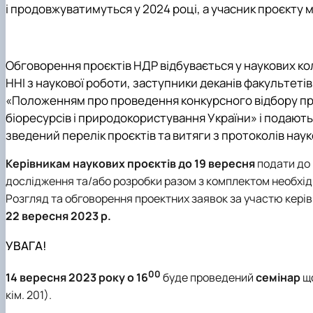
і продовжуватимуться у 2024 році, а учасник проєкту 
Обговорення проєктів НДР відбувається у наукових ко
ННІ з наукової роботи, заступники деканів факультетів
«Положенням про проведення конкурсного відбору про
біоресурсів і природокористування України» і подают
зведений перелік проєктів та витяги з протоколів наук
Керівникам наукових проєктів
до 19 вересня
подати до 
дослідження та/або розробки разом з комплектом необхі
Розгляд та обговорення проектних заявок за участю керів
22 вересня 2023 р.
УВАГА!
00
14 вересня 2023 року о 16
буде проведений
семінар
щ
кім. 201).