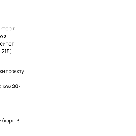
кторів
о з
ситеті
. 215)
ки проєкту
фіком
20-
(корп. 3,