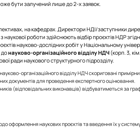
може бути залучений лише до 2-х заявок.
лективах, на кафедрах. Директори НДІ/заступники дире
 з наукової роботи здійснюють відбір проєктів НДР згідн
єктів науково-дослідних робіт у Національному універ
ь до
науково-організаційного відділу НДЧ
(корп. 3, кім
ової ради наукового структурного підрозділу.
науково-організаційного відділу НДЧ скориговані примірни
дних документів для проведення експертного оцінювання.
ників (відповідальних виконавців) відбуватиметься за гра
одо оформлення наукових проєктів та введення їх у систему 