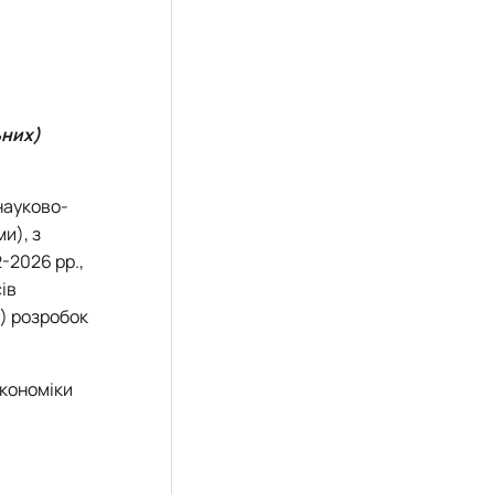
ьних)
науково-
и), з
-2026 рр.,
ів
) розробок
економіки