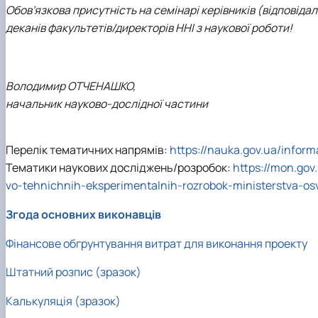
Обов’язкова присутність на семінарі керівників (відповіда
деканів факультетів/директорів ННІ з наукової роботи!
Володимир ОТЧЕНАШКО,
начальник науково-дослідної частини
Перелік тематичних напрямів:
https://nauka.gov.ua/infor
Тематики наукових досліджень/розробок:
https://mon.gov
vo-tehnichnih-eksperimentalnih-rozrobok-ministerstva-osv
Згода основних виконавців
Фiнансове обгрунтування витрат для виконання проекту
Штатний розпис (зразок)
Калькуляцiя (зразок)