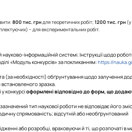
вити:
800 тис. грн
для теоретичних робіт;
1200 тис. грн
(у 
лектуючих) − для експериментальних робіт.
 науково-інформаційній системі. Інструкції щодо робот
озділі «Модуль конкурсів» за покликанням:
https://nauka.g
та (за необхідності) обґрунтування щодо залучення до
и встановленого зразка.
 у конкурсі
оформлені відповідно до форм
, що додаю
х зазначений тип наукової роботи не відповідає його зміс
одичну спрямованість; відсутній або необґрунтований
дженні або розробці, враховуючи й ті, що розпочаті в м