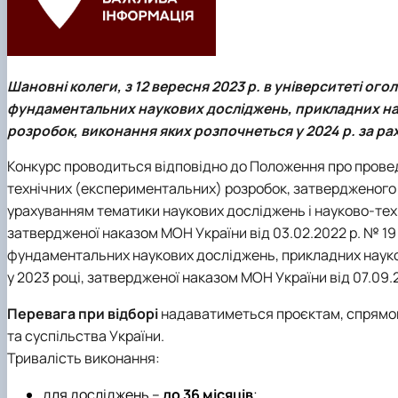
Шановні колеги, з
12 вересня 2023 р.
в університеті ого
фундаментальних наукових досліджень, прикладних на
розробок, виконання яких розпочнеться у 2024 р. за р
Конкурс проводиться відповідно до Положення про провед
технічних (експериментальних) розробок, затвердженого н
урахуванням тематики наукових досліджень і науково-тех
затвердженої наказом МОН України від 03.02.2022 р. № 19 
фундаментальних наукових досліджень, прикладних науко
у 2023 році, затвердженої наказом МОН України від 07.09.2
Перевага при відборі
надаватиметься проєктам, спрямов
та суспільства України.
Тривалість виконання:
для досліджень –
до 36 місяців
;