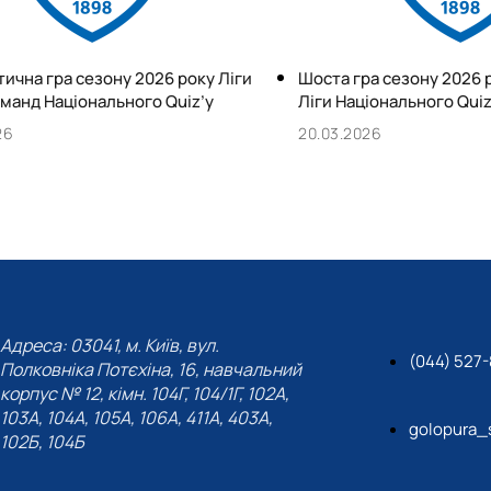
ична гра сезону 2026 року Ліги
Шоста гра сезону 2026 
манд Національного Quiz’у
Ліги Національного Quiz
26
20.03.2026
Адреса: 03041, м. Київ, вул.
(044) 527
Полковніка Потєхіна, 16, навчальний
корпус № 12, кімн. 104Г, 104/1Г, 102А,
103А, 104А, 105А, 106А, 411А, 403А,
golopura_
102Б, 104Б