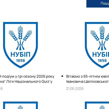
Звіт гуртка
Звіт гуртка
Пошу
Фотогалерея
Фотогалерея
Список гуртківців
Список гуртківців
 подіум у грі сезону 2026 року
Вітаємо з 65-літнім юв
ка” Ліги Національного Quiz’у
Івановича Цвіліховськог
26
21.05.2026