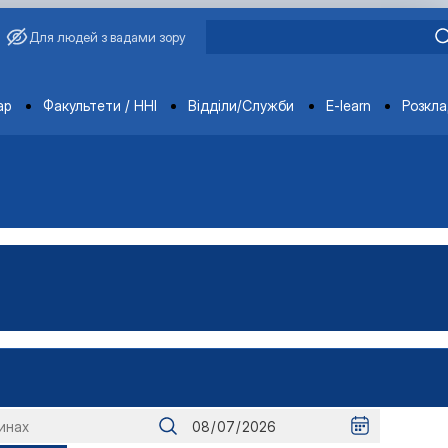
Для людей з вадами зору
ments
ар
Факультети / ННІ
Відділи/Служби
E-learn
Розкл