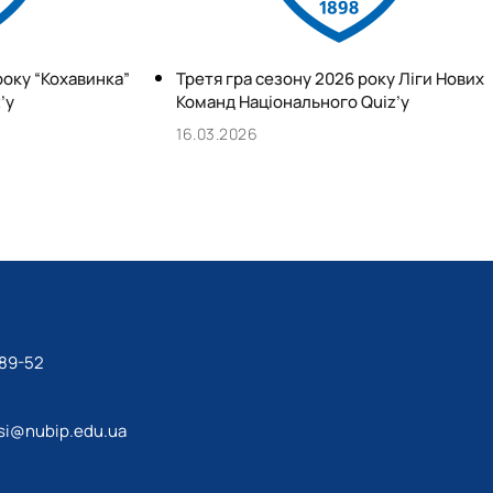
року “Кохавинка”
Третя гра сезону 2026 року Ліги Нових
’у
Команд Національного Quiz’у
16.03.2026
-89-52
si@nubip.edu.ua