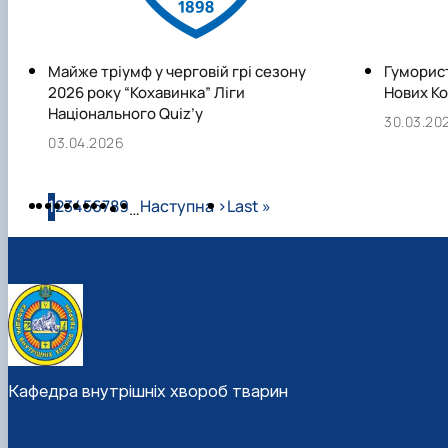
Майже тріумф у черговій грі сезону
Гуморист
2026 року “Кохавинка” Ліги
Нових Ко
Національного Quiz’у
30.03.20
03.04.2026
Розбивка на сторінки
Сторінка
Сторінка
Сторінка
Сторінка
Сторінка
Сторінка
Сторінка
Сторінка
Сторінка
Наступна сторінка
Остання сторінка
1
2
3
4
5
6
7
8
9
Наступна ›
Last »
…
Кафедра внутрішніх хвороб тварин