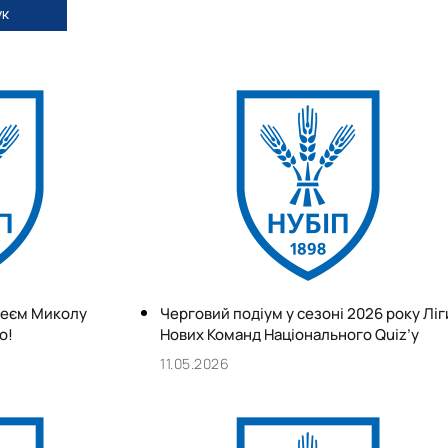
к
ілеєм Миколу
Черговий подіум у сезоні 2026 року Ліг
о!
Нових Команд Національного Quiz’у
11.05.2026