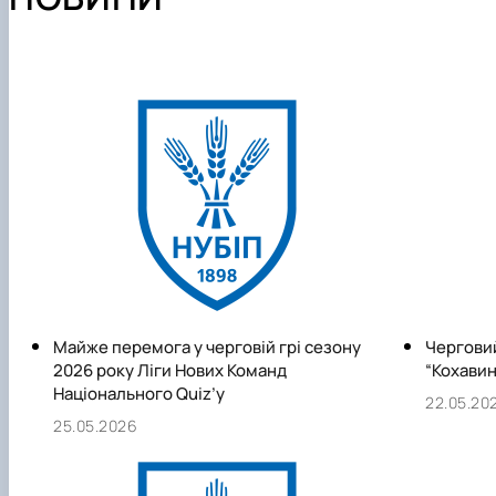
Майже перемога у черговій грі сезону
Черговий
2026 року Ліги Нових Команд
“Кохавин
Національного Quiz’у
22.05.20
25.05.2026