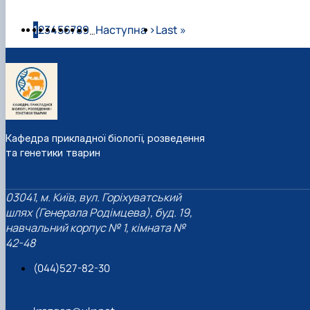
Розбивка на сторінки
Сторінка
Сторінка
Сторінка
Сторінка
Сторінка
Сторінка
Сторінка
Сторінка
Сторінка
Наступна сторінка
Остання сторінка
1
2
3
4
5
6
7
8
9
Наступна ›
Last »
…
Кафедра прикладної біології, розведення
та генетики тварин
03041, м. Київ, вул. Горіхуватський
шлях (Генерала Родімцева), буд. 19,
навчальний корпус № 1, кімната №
42-48
(044)527-82-30