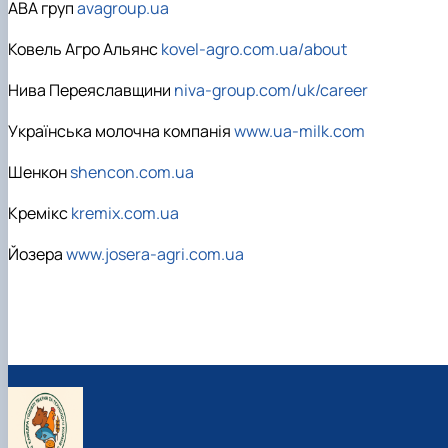
АВА груп
avagroup.ua
Ковель Агро Альянс
kovel-agro.com.ua/about
Нива Переяславщини
niva-group.com/uk/career
Українська молочна компанія
www.ua-milk.com
Шенкон
shencon.com.ua
Кремікс
kremix.com.ua
Йозера
www.josera-agri.com.ua