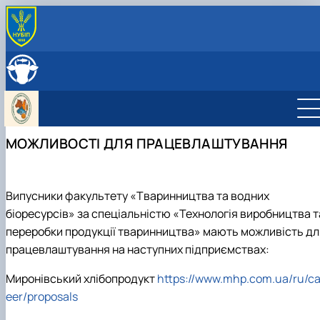
ПРО КАФЕДРУ
Історія кафедри
ОСВІТНЯ ДІЯЛЬНЯСТЬ
Навчально-науково-виробничі лабораторії
Навчальна робота
НАУКОВА ДІЯЛЬНІСТЬ
Можливості працевлаштування
Навчальні лабораторії
Наукова робота
МІЖНАРОДНА ДІЯЛЬНІСТЬ
Фотогалерея
Дорадча діяльність
Міжнародна діяльність кафедри
СКЛАД КАФЕДРИ
МОЖЛИВОСТІ ДЛЯ ПРАЦЕВЛАШТУВАННЯ
Робочі програми
Наукові гуртки
Стажування в Чеській республіці
Практика студентів
Підготовка аспірантів та докторантів
Випусники факультету «Тваринництва та водних
біоресурсів» за спеціальністю «Технологія виробництва т
переробки продукції тваринництва» мають можливість дл
працевлаштування на наступних підприємствах:
Миронівський хлібопродукт
https://www.mhp.com.ua/ru/ca
eer/proposals