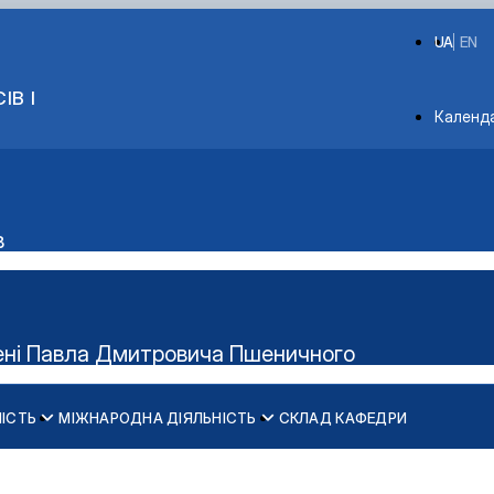
UA
EN
ІВ І
Depart
Календ
в
імені Павла Дмитровича Пшеничного
НІСТЬ
МІЖНАРОДНА ДІЯЛЬНІСТЬ
СКЛАД КАФЕДРИ