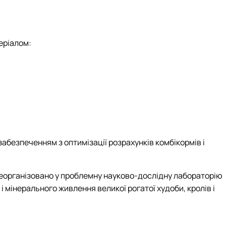
еріалом:
безпеченням з оптимізації розрахунків комбікормів і
 реорганізовано у проблемну науково-дослідну лабораторію
мінерального живлення великої рогатої худоби, кролів і