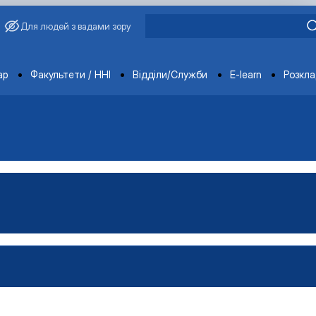
Для людей з вадами зору
ments
ар
Факультети / ННІ
Відділи/Служби
E-learn
Розкл