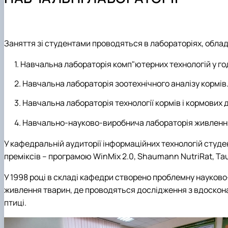
Можливості працевлаштування
Фотогалерея
Наукові гуртки
Робочі програми
Підготовка аспірантів та докторантів
Практика студентів
Заняття зі студентами проводяться в лабораторіях, обл
Навчальна лабораторія комп"ютерних технологій у год
Навчальна лабораторія зоотехнічного аналізу кормів
Навчальна лабораторія технології кормів і кормових 
Навчально-науково-виробнича лабораторія живлення 
У кафедральній аудиторії інформаційних технологій студе
преміксів – програмою WinMix 2.0, Shaumann NutriRat, Ta
У 1998 році в складі кафедри створено проблемну науков
живлення тварин, де проводяться дослідження з вдосконал
птиці.