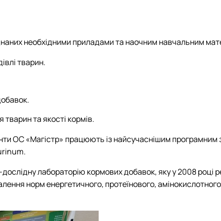
аднаних необхідними приладами та наочним навчальним мат
івлі тварин.
.
добавок.
тварин та якості кормів.
нти ОС «Магістр» працюють із найсучаснішим програмним за
urinum.
о-дослідну лабораторію кормових добавок, яку у 2008 році
ення норм енергетичного, протеїнового, амінокислотного і 