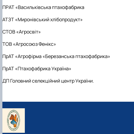
ПРАТ «Васильківська птахофабрика
АТЗТ «Миронівський хлібопродукт»
СТОВ «Агросвіт»
ТОВ «Агросоюз Фенікс»
ПрАТ «Агрофірма «Березанська птахофабрика»
ПрАТ «Птахофабрика Україна»
ДП Головний селекційний центр України.