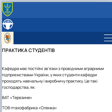
ПРО КАФЕДРУ
Історія кафедри
ОСВІТНЯ ДІЯЛЬНЯСТЬ
Навчально-науково-виробничі лабораторії
Навчальна робота
НАУКОВА ДІЯЛЬНІСТЬ
Можливості працевлаштування
Навчальні лабораторії
Наукова робота
МІЖНАРОДНА ДІЯЛЬНІСТЬ
Фотогалерея
Дорадча діяльність
Міжнародна діяльність кафедри
СКЛАД КАФЕДРИ
ПРАКТИКА СТУДЕНТІВ
Робочі програми
Наукові гуртки
Стажування в Чеській республіці
Практика студентів
Підготовка аспірантів та докторантів
Кафедра має постійні зв’язки з провідними аграрними
підприємствами України, у яких студенти кафедри
проходять навчальну і виробничу практику. Це такі
господарства, як:
ВАТ «Терезине»
ТОВ птахофабрика «Оленка»