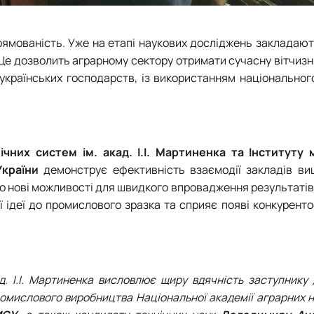
рямованість. Уже на етапі наукових досліджень закладают
 Це дозволить аграрному сектору отримати сучасну вітчиз
 українських господарств, із використанням національног
них систем ім. акад. І.І. Мартиненка та Інституту 
країни
демонструє ефективність взаємодії закладів вищ
во нові можливості для швидкого впровадження результаті
ої ідеї до промислового зразка та сприяє появі конкурен
д. І.І. Мартиненка висловлює щиру вдячність заступнику
ромислового виробництва Національної академії аграрних н