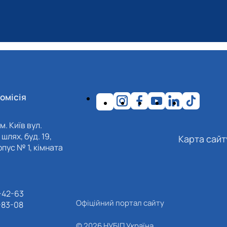
омісія
м. Київ вул.
шлях, буд. 19,
Карта сайт
пус № 1, кімната
-42-63
Офіційний портал сайту
-83-08
© 2026 НУБІП Україна