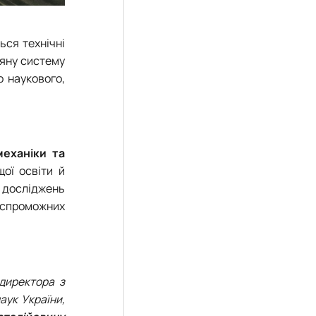
ься технічні
няну систему
о наукового,
механіки та
ої освіти й
в досліджень
тоспроможних
 директора з
аук України,