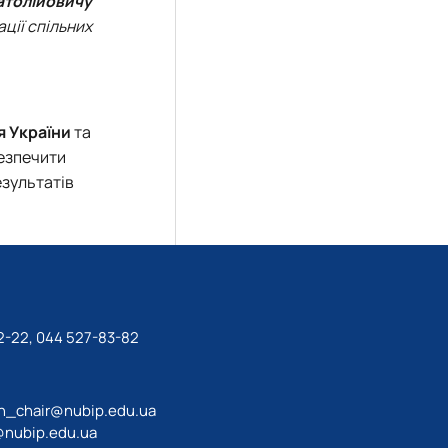
толійовичу
ції спільних
я України
та
безпечити
езультатів
2-22, 044 527-83-82
n_chair@nubip.edu.ua
@nubip.edu.ua