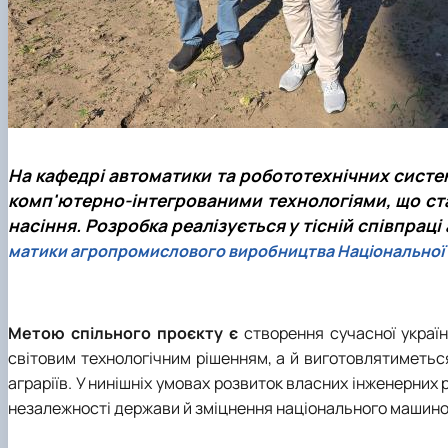
На кафедрі автоматики та робототехнічних систем
комп'ютерно-інтегрованими технологіями, що ст
насіння. Розробка реалізується у тісній співпрац
матики агропромислового виробництва Національної а
Метою спільного проєкту є
створення сучасної украї
світовим технологічним рішенням, а й виготовлятиметь
аграріїв. У нинішніх умовах розвиток власних інженерних
незалежності держави й зміцнення національного машин