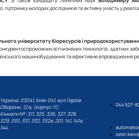
ИСУ
, а також кандидату технічних наук
Володимиру Ана
, підтримку молодих дослідників та активну участь у реаліза
льного університету біоресурсів і природокористуванн
онкурентоспроможних вітчизняних технологій, здатних за
країнського машинобудування та ефективне впровадження р
Україна, 03041, Київ-041, вул.Героїв
044 527-8
Оборони, 12 в, (корпус 11).
Кімнати №: 311, 325, 326, 327, 328,
329, 330, 331, 332, 332а, 201, 141, 141а,
144.
automatio
ozon.kiev