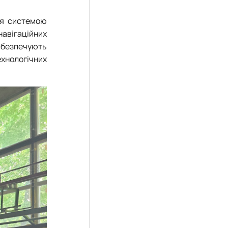
ня системою
авігаційних
абезпечують
ехнологічних