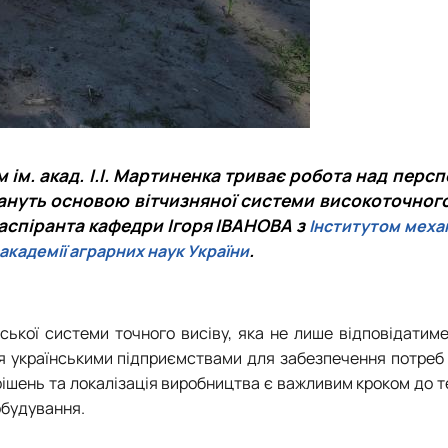
 ім. акад. І.І. Мартиненка триває робота над перс
ануть основою вітчизняної системи високоточног
і аспіранта кафедри Ігоря ІВАНОВА
з
Інститутом механ
.
кадемії аграрних наук України
нської системи точного висіву, яка не лише відповідати
ся українськими підприємствами для забезпечення потреб
 рішень та локалізація виробництва є важливим кроком до т
обудування.