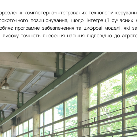
зробленні комп'ютерно-інтегрованих технологій керуван
окоточного позиціонування, щодо інтегрвції сучасних н
робляє програмне забезпечення та цифрові моделі, які з
й високу точність внесення насіння відповідно до агрот