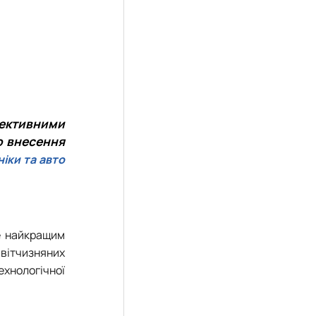
пективними
о внесення
іки та авто
ме найкращим
 вітчизняних
ехнологічної