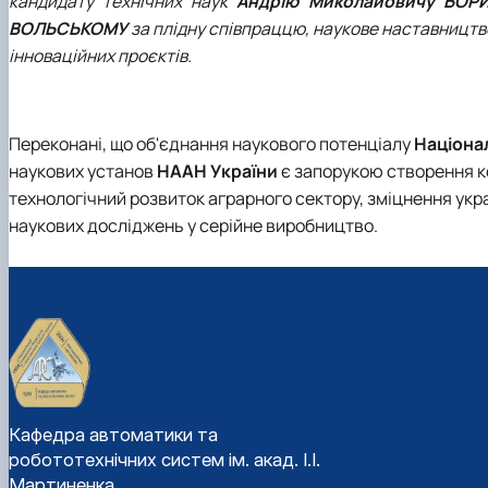
кандидату технічних наук
Андрію Миколайовичу БОР
ВОЛЬСЬКОМУ
за плідну співпраццю, наукове наставництво
інноваційних проєктів.
Переконані, що об'єднання наукового потенціалу
Націона
наукових установ
НААН України
є запорукою створення к
технологічний розвиток аграрного сектору, зміцнення у
наукових досліджень у серійне виробництво.
Кафедра автоматики та
робототехнічних систем ім. акад. І.І.
Мартиненка