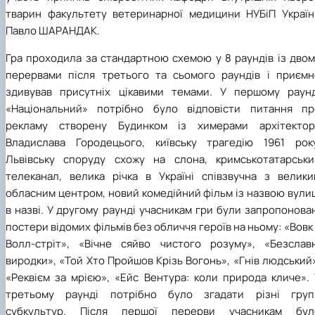
тварин факультету ветеринарної медицини НУБіП Україн
Павло ШАРАНДАК.
Гра проходила за стандартною схемою у 8 раундів із двом
перервами після третього та сьомого раундів і приємн
здивував присутніх цікавими темами. У першому раунд
«Національний» потрібно було відповісти питання пр
рекламу створену Будинком із химерами архітектор
Владислава Городецього, київську трагедію 1961 року
Львівську споруду схожу на слона, кримськотатарськи
телеканал, велика річка в Україні співзвучна з велики
обласним центром, новий комедійний фільм із назвою вули
в назві. У другому раунді учасникам гри були запропонова
постери відомих фільмів без обличчя героїв на ньому: «Вовк
Волл-стріт», «Вічне сяйво чистого розуму», «Безславн
виродки», «Той Хто Пройшов Крізь Вогонь», «Гнів людський
«Реквієм за мрією», «Ейс Вентура: коли природа кличе». 
третьому раунді потрібно було згадати різні груп
субкультур. Після першої перерви учасникам бул