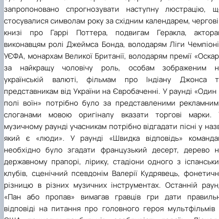
запропоновано спрогнозувати наступну люстрацію, щ
стосувалися символам року за східним календарем, чергов
книзі про Гаррі Поттера, подвигам Геракла, актора
виконавцям ролі Джеймса Бонда, володарям Ліги Чемпіоні
УЄФА, монархам Великої Британії, володарям премії «Оска
за найкращу чоловічу роль, особам зображеним н
українській валюті, фільмам про Індіану Джонса т
представникам від України на Євробаченні. У раунді «Один
полі воїн» потрібно було за представленими рекламним
слоганами мовою оригіналу вказати торгові марки. 
музичному раунді учасникам потрібно відгадати пісні у наз
який є «люди». У раунді «Швидка відповідь» команда
необхідно було згадати французький десерт, дерево н
державному прапорі, лірику, стадіони одного з іспанськи
клубів, сценічний псевдонім Валерії Кудрявець, фонетичн
різницю в різних музичних інструментах. Останній раун
«Пан або пропав» вимагав гравців гри дати правильн
відповіді на питання про головного героя мультфільмів 