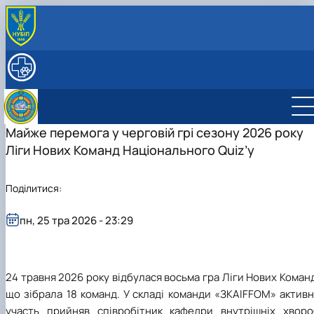
ПРО КАФЕДРУ
Історія кафедри
НАВЧАЛЬНА РОБОТА
РОБОЧІ ПРОГРАМИ ДИСЦИПЛІН
СПІВРОБІТНИКИ
Науково-педагогічні працівники
НАУКОВА ДІЯЛЬНІСТЬ
Допоміжний персонал
Студентський науковий гурток з "Клінічної
Майже перемога у черговій грі сезону 2026 року
діагностики хвороб тварин"
Ліги Нових Команд Національного Quiz’у
Студентський науковий гурток "Внутрішніх
Керівник гуртка
хвороб тварин"
План роботи гуртка
Поділитися:
Звіт гуртка
Керівник гуртка
Фотогалерея
План роботи гуртка
Список гуртківців
Звіт гуртка
пн, 25 тра 2026 - 23:29
Фотогалерея
Список гуртківців
24 травня 2026 року відбулася восьма гра Ліги Нових Коман
що зібрала 18 команд. У складі команди «З
KAIFFOM
» актив
участь прийняв співробітник кафедри внутрішніх хворо