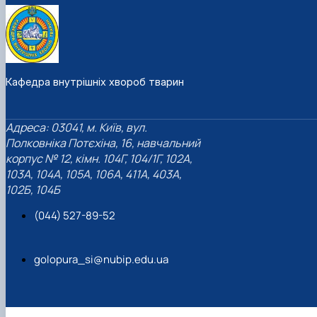
Кафедра внутрішніх хвороб тварин
Адреса: 03041, м. Київ, вул.
Полковніка Потєхіна, 16, навчальний
корпус № 12, кімн. 104Г, 104/1Г, 102А,
103А, 104А, 105А, 106А, 411А, 403А,
102Б, 104Б
(044) 527-89-52
golopura_si@nubip.edu.ua