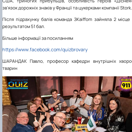
США, триногих прибульців, особливість героїв «Діснея»
зв'язок дорожніх знаків у Франції та цукерками компанії
Stork
.
Після підрахунку балів команда З
Kaiffom
зайняла
2
місце 
результатом
51
бал.
Більше інформації за посиланням
https
://
www
.
facebook
.
com
/
quizbrovary
ШАРАНДАК Павло, професор кафедри внутрішніх хворо
тварин