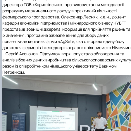
директора ТОВ
«Користівське»
, про використання методології
розрахунку маржинального доходу в практичній діяльності
фермерського господарства. Олександр Лесняк, к.е.н., доцент
кафедри економіки підприємства і міжнародного бізнесу НУВГП
представив зовнішні джерела інформації для прийняття рішень та
їх значення. програмне забезпечення для збору даних
презентував керівник фірми
«AgSet»
, яка створила єдину базу
даних для фермерів і менеджерів аграрних підприємств Німеччин
– Сергій Аксьонов. Підсумком воркшопу стало обговорення та
аналіз зібраних даних виробництва сільськогосподарських культ
разом із співробітником німецького університету Вадимом
Петренком.