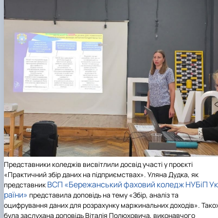
Представники коледжів висвітлили досвід участі у
проєкті
«Практичний збір даних на підприємствах»
. Уляна Дудка, як
ВСП «Бережанський фаховий коледж НУБіП Ук
представник
раїни»
представила доповідь на тему «Збір, аналіз та
оцифрування даних для розрахунку маржинальних доходів». Тако
була заслухана доповідь Віталія Полюховича, виконавчого