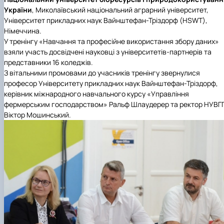
України
, Миколаївський національний аграрний університет,
Університет прикладних наук Вайнштефан-Тріздорф (HSWT),
Німеччина.
У
тренінгу «Навчання та професійне використання збору даних»
взяли участь досвідчені науковці з університетів-партнерів та
представники 16 коледжів.
З вітальними промовами до учасників тренінгу звернулися
професор
Університету прикладних наук Вайнштефан-Тріздорф
,
керівник міжнародного навчального курсу «Управління
фермерським господарством» Ральф Шлаудерер та ректор НУВГ
Віктор Мошинський.