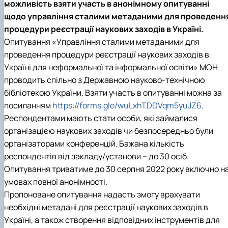
можливість взяти участь в анонімному опитуванні
Іноземні мови
Їдальні та буфети
Центр вивчення мов
Психологічна підтримка
Біоетична комісія
Рада молодих вчених
Методичні рекомендації, пам'ятки
ЦКНО «Агропромисловий комплекс, лісове і
Доступ до публічної інформації
Наглядова рада
Історія університету
щодо управління сталими метаданими для проведенн
Працевлаштування
Студентські квитки
Інклюзивне середовище
Наукові видання
садово-паркове господарство, ветеринарна
Наукові школи
Форми документів
Державні закупівлі
Рада роботодавців
Видатні випускники та працівники
процедури реєстрації наукових заходів в Україні.
Наука для бізнесу
медицина»
Стартап школа НУБіП України
Патентно-ліцензійна діяльність
Досліднику та автору
Офіційна символіка
Благодійний фонд «Голосіївська ініціатива
Звіт ректора
Обладнання НУБіП України
Звіт про проведення НТЗ
Каталог наукових послуг
Антикорупційні заходи
2020»
Пам'яті захисників України
Опитування «Управління сталими метаданими для
Наукові журнали НУБіП України
«SEB-2024»
Гендерна радниця
Почесні доктори і професори НУБіП України
Уповноважена особа з питань запобігання 
проведення процедури реєстрації наукових заходів в
Наукові журнали НУБіП України (English)
«SEB-2025»
Контактна інформація
виявлення корупції
Пресслужба
Україні для неформальної та інформальної освіти» МОН
Пам'ятка про проведення науково-технічни
Університетський кур'єр
Положення про антикорупційного
проводить спільно з Державною науково-технічною
заходів
уповноваженого НУБіП України
Вибори ректора
бібліотекою України. Взяти участь в опитуванні можна за
Порядок планування та організації
Програма розвитку університету «Голосіївсь
Національні нормативно-правові акти
проведення НТЗ
ініціатива – 2025»
Нормативно-правові акти НУБіП України
посиланням
https://forms.gle/wuLxhTDDVqm5yuJZ6
.
Результати науково-технічних заходів
Інформаційні ресурси НАЗК
Респондентами мають стати особи, які займалися
Монографії
Методичні роз’яснення НАЗК
організацією наукових заходів чи безпосередньо були
Антикорупційні заходи
організаторами конференцій. Бажана кількість
респондентів від закладу/установи – до 30 осіб.
Опитування триватиме до 30 серпня 2022 року включно н
умовах повної анонімності.
Пропоноване опитування надасть змогу врахувати
необхідні метадані для реєстрації наукових заходів в
Україні, а також створення відповідних інструментів для