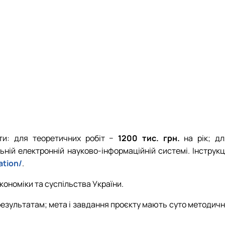
ти: для теоретичних робіт −
1200 тис. грн.
на рік; дл
ній електронній науково-інформаційній системі. Інструкц
ation/
.
ономіки та суспільства України.
а результатам; мета і завдання проєкту мають суто методич