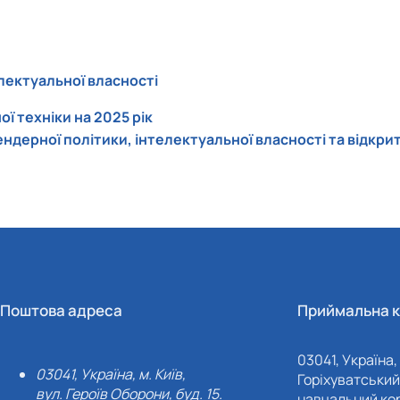
лектуальної власності
ї техніки на 2025 рік
дерної політики, інтелектуальної власності та відкрит
Поштова адреса
Приймальна к
03041, Україна, 
03041, Україна, м. Київ,
Горіхуватський 
вул. Героїв Оборони, буд. 15.
навчальний кор