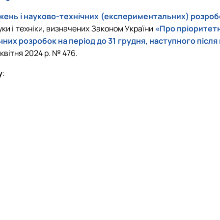
жень і науково-технічних (експериментальних) розроб
уки і техніки, визначених Законом України
«Про пріоритетн
их розробок на період до 31 грудня, наступного після 
квітня 2024 р. № 476.
у
: