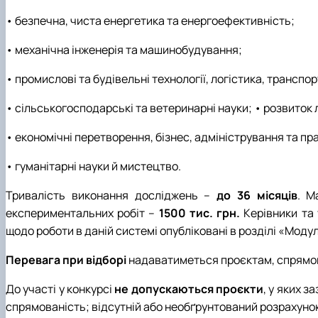
• безпечна, чиста енергетика та енергоефективність;
• механічна інженерія та машинобудування;
• промислові та будівельні технології, логістика, транспор
• сільськогосподарські та ветеринарні науки; • розвиток 
• економічні перетворення, бізнес, адміністрування та пр
• гуманітарні науки й мистецтво.
Тривалість виконання досліджень –
до 36 місяців
. М
експериментальних робіт –
1500 тис. грн.
Керівники та
щодо роботи в даній системі опубліковані в розділі «Моду
Перевага при відборі
надаватиметься проєктам, спрямова
До участі у конкурсі
не допускаються проєкти
, у яких 
спрямованість; відсутній або необґрунтований розрахуно