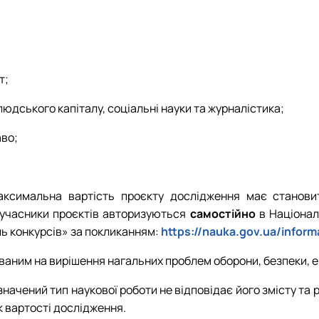
т;
людського капіталу, соціальні науки та журналістика;
аво;
аксимальна вартість проєкту дослідження має станови
 учасники проєктів авторизуються
самостійно
в Національ
ль конкурсів» за покликанням:
https://nauka.gov.ua/inform
ним на вирішення нагальних проблем оборони, безпеки, ек
зазначений тип наукової роботи не відповідає його змісту т
к вартості дослідження.