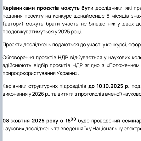
Керівниками проєктів можуть бути
дослідники, які пр
подання проєкту на конкурс щонайменше 6 місяців знахо
(автори) можуть брати участь не більше ніж у двох д
продовжуватимуться у 2025 році.
Проєкти досліджень подаються до участі у конкурсі, офор
Обговорення проєктів НДР відбувається у наукових коле
здійснюють відбір проєктів НДР згідно з «Положенням п
природокористування України».
Керівники структурних підрозділів
до 10.10.2025 р.
пода
виконання у 2026 р., та витяги з протоколів вченої/науков
00
08 жовтня 2025 року о 15
буде проведений
семіна
наукових досліджень та введення їх у Національну елект