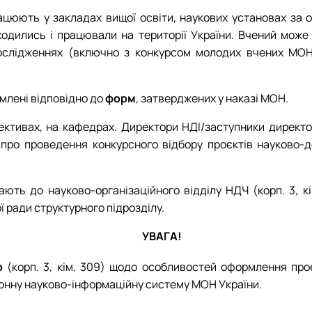
ацюють у закладах вищої освіти, наукових установах за о
дились і працювали на території України. Вчений може б
ослідженнях (включно з конкурсом молодих вчених МОН У
млені відповідно до
форм
, затверджених у наказі МОН.
ктивах, на кафедрах. Директори НДІ/заступники директор
ро проведення конкурсного відбору проєктів науково-дос
ють до науково-організаційного відділу НДЧ (корп. 3, кі
ої ради структурного підрозділу.
УВАГА!
р
(корп. 3, кім. 309) щодо особливостей оформлення про
ронну науково-інформаційну систему МОН України.