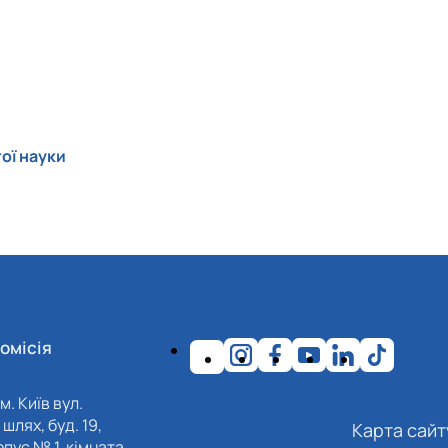
ої науки
омісія
м. Київ вул.
шлях, буд. 19,
Карта сайт
пус № 1, кімната