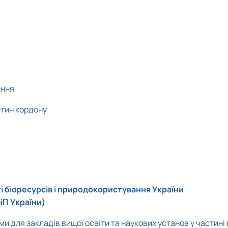
ення
етин кордону
і біоресурсів і природокористування України
іП України)
 для закладів вищої освіти та наукових установ у частині