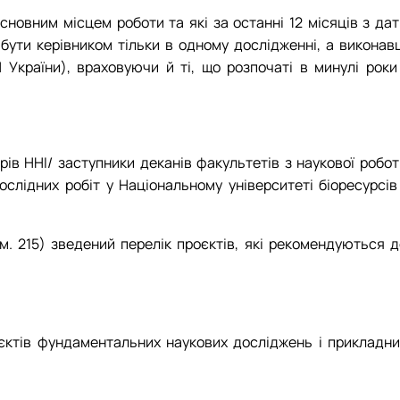
сновним місцем роботи та які за останні 12 місяців з дат
ути керівником тільки в одному дослідженні, а виконавц
країни), враховуючи й ті, що розпочаті в минулі роки 
ів ННІ/ заступники деканів факультетів з наукової робот
лідних робіт у Національному університеті біоресурсів 
м. 215) зведений перелік проєктів, які рекомендуються д
єктів фундаментальних наукових досліджень і прикладни