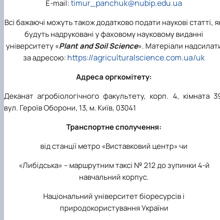
timur_panchuk@nubip.edu.ua
Е-mail:
Всі бажаючі можуть також додатково подати наукові статті, я
будуть надруковані у фаховому науковому виданні
університету «
Plant and Soil Science
». Матеріали надсилат
https://agriculturalscience.com.ua/uk
за адресою:
Адреса оргкомітету:
Деканат агробіологічного факультету, корп. 4, кімната 3
вул. Героїв Оборони, 13, м. Київ, 03041
Транспортне сполучення:
від станції метро «Виставковий центр» чи
«Либідська» – маршрутним таксі № 212 до зупинки 4-й
навчальний корпус.
Національний університет біоресурсів і
природокористування України