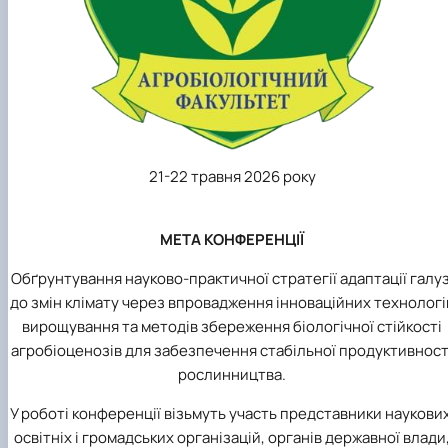
Рада молодих вчених НДІ рослинництва та
ґрунтознавства агробіологічного факульт…
21-22 травня 2026 року
МЕТА КОНФЕРЕНЦІЇ
Обґрунтування науково-практичної стратегії адаптації галуз
до змін клімату через впровадження інноваційних технологі
вирощування та методів збереження біологічної стійкості
агробіоценозів для забезпечення стабільної продуктивност
рослинництва.
У роботі конференції візьмуть участь представники наукових
освітніх і громадських організацій, органів державної влади