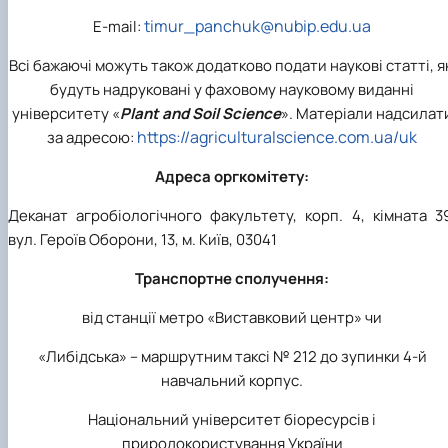
timur_panchuk@nubip.edu.ua
Е-mail:
Всі бажаючі можуть також додатково подати наукові статті, я
будуть надруковані у фаховому науковому виданні
університету «
Plant and Soil Science
». Матеріали надсилат
https://agriculturalscience.com.ua/uk
за адресою:
Адреса оргкомітету:
Деканат агробіологічного факультету, корп. 4, кімната 3
вул. Героїв Оборони, 13, м. Київ, 03041
Транспортне сполучення:
від станції метро «Виставковий центр» чи
«Либідська» – маршрутним таксі № 212 до зупинки 4-й
навчальний корпус.
Національний університет біоресурсів і
природокористування України