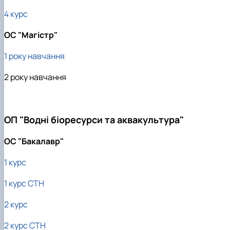
4 курс
ОС "Магістр"
1 року навчання
2 року навчання
ОП "Водні біоресурси та аквакультура"
ОС "Бакалавр"
1 курс
1 курс СТН
2 курс
2 курс СТН