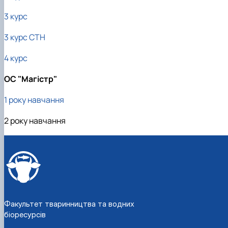
3 курс
3 курс СТН
4 курс
ОС "Магістр"
1 року навчання
2 року навчання
Факультет тваринництва та водних
біоресурсів