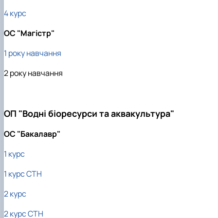
4 курс
ОС "Магістр"
1 року навчання
2 року навчання
ОП "Водні біоресурси та аквакультура"
ОС "Бакалавр"
1 курс
1 курс СТН
2 курс
2 курс СТН