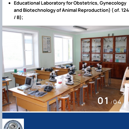
Educational Laboratory for Obstetrics, Gynecology
and Biotechnology of Animal Reproduction) (
of
. 12
4
/
В);
01
04
/