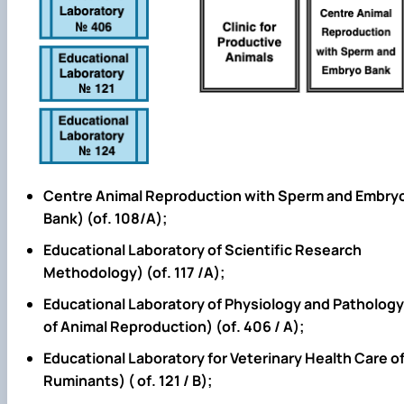
Centre Animal Reproduction with Sperm and Embry
Bank) (
of
. 108
/
А);
Educational Laboratory of Scientific Research
Methodology) (
of
. 117
/
А);
Educational Laboratory of Physiology and Pathology
of Animal Reproduction) (
of
. 406
/
А);
Educational Laboratory for Veterinary Health Care o
Ruminants) (
of
. 121
/
В);