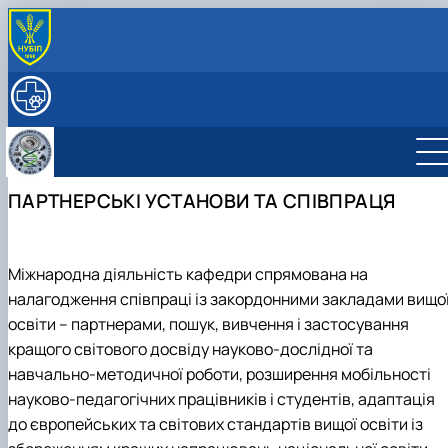
ПРО КАФЕДРУ
Історія кафедри
НАУКОВА ДІЯЛЬНІСТЬ
Кафедра сьогодні
Основні напрями наукових досліджень
ОСВІТА
Керівництво та персонал
Наукова лабораторія, обладнання та можливості
Робочі програми та ЕНК дисциплін на 2026-27
МІЖНАРОДНА ДІЯЛЬНІСТЬ
Структура (лабораторії, дослідницькі центри/
Проекти та гранти
н.р.
Партнерські установи
СТУДЕНТАМ
ПАРТНЕРСЬКІ УСТАНОВИ ТА СПІВПРАЦЯ
групи)
Публікації
Курси
Міжнародні проекти
ПОСЛУГИ
Контактна інформація
Аспіранти
Підручники, посібники, методичні вказівки
Мобільність
ННЛ «Центр репродуктології тварин з банком спе
Студентські наукові гуртки (СНГ)
та ембріонів»
Фізіологія та патологія відтворення тварин
Підвищення кваліфікації
Міжнародна діяльність кафедри спрямована на
Біотехнологія та генетика відтворення
Прейскурант на послуги клініки кафедри
налагодження співпраці із закордонними закладами вищо
тварин
освіти – партнерами, пошук, вивчення і застосування
Фізіологія і патологія молочної залози
кращого світового досвіду науково-дослідної та
навчально-методичної роботи, розширення мобільності
науково-педагогічних працівників і студентів, адаптація
до європейських та світових стандартів вищої освіти із