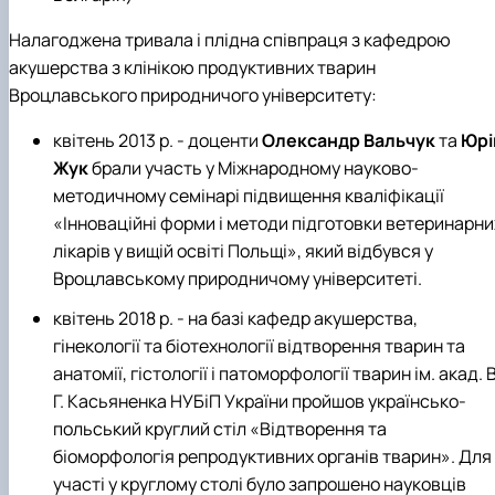
Налагоджена тривала і плідна співпраця з кафедрою
акушерства з клінікою продуктивних тварин
Вроцлавського природничого університету:
квітень 2013 р. - доценти
Олександр Вальчук
та
Юрі
Жук
брали участь у Міжнародному науково-
методичному семінарі підвищення кваліфікації
«Інноваційні форми і методи підготовки ветеринарни
лікарів у вищій освіті Польщі», який відбувся у
Вроцлавському природничому університеті.
квітень 2018 р. - на базі кафедр акушерства,
гінекології та біотехнології відтворення тварин та
анатомії, гістології і патоморфології тварин ім. акад. В
Г. Касьяненка НУБіП України пройшов українсько-
польський круглий стіл «Відтворення та
біоморфологія репродуктивних органів тварин». Для
участі у круглому столі було запрошено науковців