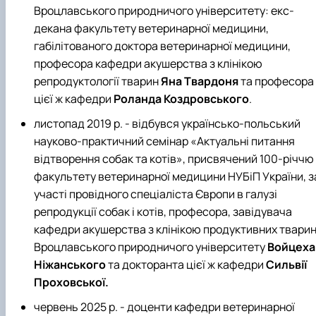
Вроцлавського природничого університету: екс-
декана факультету ветеринарної медицини,
габілітованого доктора ветеринарної медицини,
професора кафедри акушерства з клінікою
репродуктології тварин
Яна Твардоня
та професора
цієї ж кафедри
Роланда Коздровського
.
листопад 2019 р. - відбувся українсько-польський
науково-практичний семінар «Актуальні питання
відтворення собак та котів», присвячений 100-річчю
факультету ветеринарної медицини НУБіП України, з
участі провідного спеціаліста Європи в галузі
репродукції собак і котів, професора, завідувача
кафедри акушерства з клінікою продуктивних твари
Вроцлавського природничого університету
Войцеха
Ніжанського
та докторанта цієї ж кафедри
Сильвії
Проховської.
червень 2025 р. - доценти кафедри ветеринарної