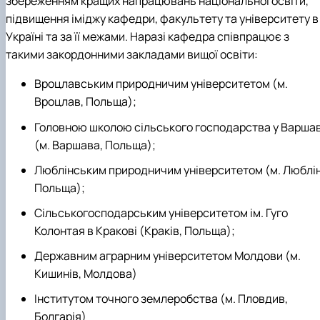
збереженням кращих напрацювань національної освіти,
підвищення іміджу кафедри, факультету та університету в
Україні та за її межами. Наразі кафедра співпрацює з
такими закордонними закладами вищої освіти:
Вроцлавським природничим університетом (м.
Вроцлав, Польща);
Головною школою сільського господарства у Варшав
(м. Варшава, Польща);
Люблінським природничим університетом (м. Люблін
Польща);
Сільськогосподарським університетом ім. Гуго
Колонтая в Кракові (Краків, Польща);
Державним аграрним університетом Молдови (м.
Кишинів, Молдова)
Інститутом точного землеробства (м. Пловдив,
Болгарія)