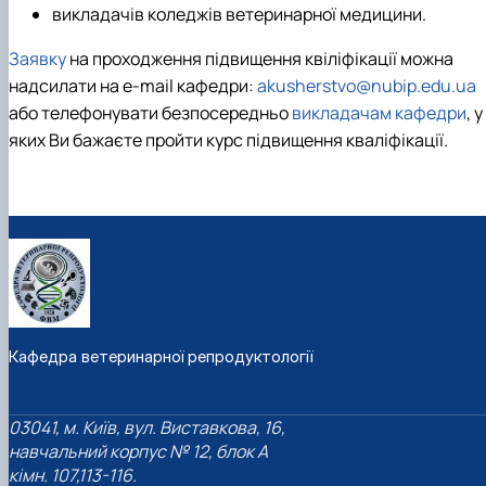
викладачів коледжів ветеринарної медицини.
Заявку
на проходження підвищення квіліфікації можна
надсилати на e-mail кафедри:
akusherstvo@nubip.edu.ua
або телефонувати безпосередньо
викладачам кафедри
, у
яких Ви бажаєте пройти курс підвищення кваліфікації.
Кафедра ветеринарної репродуктології
03041, м. Київ, вул. Виставкова, 16,
навчальний корпус № 12, блок А
кімн. 107,113-116.