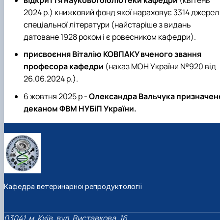
відкриття наукової бібліотеки кафедри
(квітень
2024 р.) книжковий фонд якої нараховує 3314 джерел
спеціальної літератури (найстаріше з видань
датоване 1928 роком і є ровесником кафедри).
присвоєння Віталію КОВПАКУ вченого звання
професора кафедри
(наказ МОН України №920 від
26.06.2024 р.).
6 жовтня 2025 р -
Олександра Вальчука призначен
деканом ФВМ НУБіП України.
Кафедра ветеринарної репродуктології
03041, м. Київ, вул. Виставкова, 16,