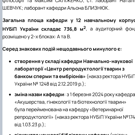
філософії та Максим САЛІЖЕНКО; ст. лаборант Наталі
ШЕВЧУК; лаборант кафедри Альона БЛИЗНЮК.
Загальна площа кафедри у 12 навчальному корпус
2
НУБіП України складає 736,8 м
, а аудиторний фон
розміщено у 2-х блоках: А та В.
Серед знакових подій нещодавнього минулого є:
створення у складі кафедри Навчально-наукової
лабораторії «Центр репродуктології тварин з
банком сперми та ембріонів»
(наказ ректора НУБі
України № 1248 від 2.12.2019 р.);
зміна назви кафедри
: з 1 березня 2024 року кафедр
«Акушерства, гінекології та біотехнології тварин»
була перейменована на кафедру «Ветеринарної
репродуктології» (наказ ректора НУБіП України №174
від 1.03.23 р.);