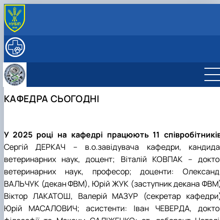
ПРО КАФЕДРУ
Історія кафедри
НАУКОВА ДІЯЛЬНІСТЬ
Кафедра сьогодні
Основні напрями наукових досліджень
ОСВІТА
Керівництво та персонал
Наукова лабораторія, обладнання та можливості
Робочі програми та ЕНК дисциплін на 2026-27
МІЖНАРОДНА ДІЯЛЬНІСТЬ
Структура (лабораторії, дослідницькі центри/
Проекти та гранти
н.р.
Партнерські установи
СТУДЕНТАМ
КАФЕДРА СЬОГОДНІ
групи)
Публікації
Курси
Міжнародні проекти
ПОСЛУГИ
Контактна інформація
Аспіранти
Підручники, посібники, методичні вказівки
Мобільність
ННЛ «Центр репродуктології тварин з банком спе
Студентські наукові гуртки (СНГ)
та ембріонів»
Фізіологія та патологія відтворення тварин
Підвищення кваліфікації
У 2025 році на кафедрі працюють 11 співробітників
Біотехнологія та генетика відтворення
Прейскурант на послуги клініки кафедри
Сергій ДЕРКАЧ – в.о.завідувача кафедри, кандида
тварин
ветеринарних наук, доцент; Віталій КОВПАК – докто
Фізіологія і патологія молочної залози
ветеринарних наук, професор; доценти: Олександ
ВАЛЬЧУК (декан ФВМ), Юрій ЖУК (заступник декана ФВМ)
Віктор ЛАКАТОШ, Валерій МАЗУР (секретар кафедри)
Юрій МАСАЛОВИЧ; асистенти: Іван ЧЕВЕРДА, докто