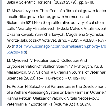
Babi
і
// Scientific Horizons, (2022) 25 (9) , pp. 9–18.
Mazurkevych A. The effect of a fibroblast growth factor
insulin-like growth factor, growth hormone, and
Biolaminin 521 LN on the proliferative activity of cat stem
cells / Anatoliy Mazurkevych, Mykola Malyuk, Vitalii Kovpak
Oksana Kovpak, Yuriy Kharkevych, Magdalena Gryzinska,
Andrzej Jakubczak// Acta Vet.
Brno. – 2021. – Vol.90. – P.77
85 (
https://www.scimagojr.com/journalsearch.php?q=17
62&tip=sid
)
Myhovych V. Peculiarities Of Collection And
Cryopreservation Of Stallion Sperm / V. Myhovych, Yu. S.
Masalovich, O. A. Valchuk // Ukrainian Journal of Veterinar
Sciences (2020)
Том
11.
Випуск
3. –
С
. 102–110.
Petkun H. Selection of Parameters in the Development
of a Welfare Assessing System on Dairy Farms in Ukraine /
Hanna Petkun, Oleksandr Valchuk, Vitalii Nedosekov //
Veterinarija ir Zootechnika (Volume 82 (1), 2024).