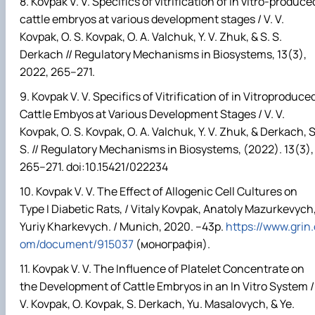
Kovpak V. V. Specifics of vitrification of in vitro-produce
cattle embryos at various development stages / V. V.
Kovpak, O. S. Kovpak, O. A. Valchuk, Y. V. Zhuk, & S. S.
Derkach // Regulatory Mechanisms in Biosystems, 13(3),
2022, 265–271.
Kovpak V. V. Specifics of Vitrification of in Vitroproduce
Cattle Embyos at Various Development Stages / V. V.
Kovpak, O. S. Kovpak, O. A. Valchuk, Y. V. Zhuk, & Derkach, S
S. // Regulatory Mechanisms in Biosystems, (2022). 13(3),
265–271. doi:10.15421/022234
Kovpak V. V. The Effect of Allogenic Cell Cultures on
Type I Diabetic Rats, / Vitaly Kovpak, Anatoly Mazurkevych
Yuriy Kharkevych. / Munich, 2020. –43
р
.
https://www.grin.
om/document/915037
(монографія).
Kovpak V. V. The Influence of Platelet Concentrate on
the Development of Cattle Embryos in
а
n In Vitro System /
V. Kovpak, O. Kovpak, S. Derkach, Yu. Masalovych, & Ye.