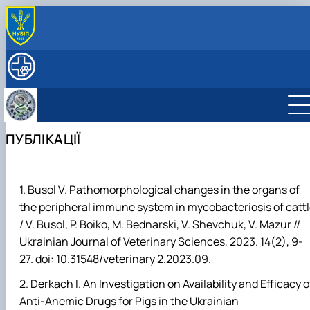
ПРО КАФЕДРУ
Історія кафедри
НАУКОВА ДІЯЛЬНІСТЬ
Кафедра сьогодні
Основні напрями наукових досліджень
ОСВІТА
Керівництво та персонал
Наукова лабораторія, обладнання та можливості
Робочі програми та ЕНК дисциплін на 2026-27
МІЖНАРОДНА ДІЯЛЬНІСТЬ
Структура (лабораторії, дослідницькі центри/
Проекти та гранти
н.р.
Партнерські установи
СТУДЕНТАМ
ПУБЛІКАЦІЇ
групи)
Публікації
Курси
Міжнародні проекти
ПОСЛУГИ
Контактна інформація
Аспіранти
Підручники, посібники, методичні вказівки
Мобільність
ННЛ «Центр репродуктології тварин з банком спе
Студентські наукові гуртки (СНГ)
та ембріонів»
Фізіологія та патологія відтворення тварин
Підвищення кваліфікації
Busol V. Pathomorphological changes in the organs of
Біотехнологія та генетика відтворення
Прейскурант на послуги клініки кафедри
the peripheral immune system in mycobacteriosis of catt
тварин
/ V. Busol, P. Boiko, M. Bednarski, V. Shevchuk, V. Mazur //
Фізіологія і патологія молочної залози
Ukrainian Journal of Veterinary Sciences, 2023.
14(2), 9-
27. doi: 10.31548/veterinary 2.2023.09.
Derkach I. An Investigation on Availability and Efficacy o
Anti-Anemic Drugs for Pigs in the Ukrainian