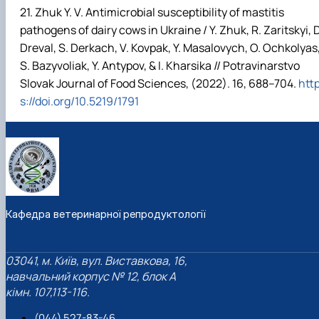
Zhuk Y. V. Antimicrobial susceptibility of mastitis
pathogens of dairy cows in Ukraine / Y. Zhuk, R. Zaritskyi, D
Dreval, S. Derkach, V. Kovpak, Y. Masalovych, O. Ochkolyas
S. Bazyvoliak, Y. Antypov, & I. Kharsika // Potravinarstvo
Slovak Journal of Food Sciences, (2022). 16, 688–704.
htt
s://doi.org/10.5219/1791
Кафедра ветеринарної репродуктології
03041, м. Київ, вул. Виставкова, 16,
навчальний корпус № 12, блок А
кімн. 107,113-116.
(044) 527-83-46