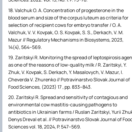
Valchuk O. A. Concentration of progesterone in the
blood serum and size of the corpus luteum as criteria for
selection of recipient cows for embryo transfer / O. A.
Valchuk, V. V. Kovpak, O. S. Kovpak, S. S., Derkach, V. M.
Mazur // Regulatory Mechanisms in Biosystems, 2023,
14(4), 564–569.
Zaritskyi R. Monitoring the spread of leptospirosis agen
as one of the reasons of low-quality milk / R. Zaritskyi, Y.
Zhuk, V. Kovpak, S. Derkach, Y. Masalovych, V. Mazur, I.
Cheverda V. Zhurenko // Potravinarstvo Slovak Journal of
Food Sciences, (2023) 17 , pp. 833–843.
Zaritskyi R. Spread and sensitivity of contagious and
environmental cow mastitis-causing pathogens to
antibiotics in Ukrainian farms / Ruslan Zaritskyi, Yurii Zhu
Denys Dreval et al. // Potravinarstvo Slovak Journal of Foo
Sciences vol. 18, 2024, P. 547–569.