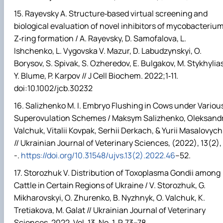
Rayevsky A. Structure‐based virtual screening and
biological evaluation of novel inhibitors of mycobacteriu
Z‐ring formation / A. Rayevsky, D. Samofalova, L.
Ishchenko, L. Vygovska V. Mazur, D. Labudzynskyi, O.
Borysov, S. Spivak, S. Ozheredov, E. Bulgakov, M. Stykhylias
Y. Blume, P. Karpov // J Cell Biochem. 2022;1‐11.
doi:10.1002/jcb.30232
Salizhenko M. I. Embryo Flushing in Cows under Variou
Superovulation Schemes / Maksym Salizhenko, Oleksand
Valchuk, Vitalii Kovpak, Serhii Derkach, & Yurii Masalovych
// Ukrainian Journal of Veterinary Sciences, (2022), 13(2),
-.
https://doi.org/10.31548/ujvs.13(2).2022.46
–52.
Storozhuk V. Distribution of Toxoplasma Gondii among
Cattle in Certain Regions of Ukraine / V. Storozhuk, G.
Mikharovskyi, O. Zhurenko, B. Nyzhnyk, O. Valchuk, K.
Tretiakova, M. Galat // Ukrainian Journal of Veterinary
Sciences. 2022. Vol. 13, No. 1. P. 73–78.