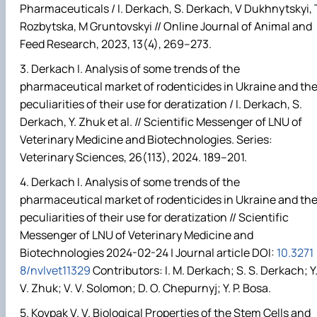
Pharmaceuticals / I. Derkach, S. Derkach, V Dukhnytskyi, 
Rozbytska, M Gruntovskyi // Online Journal of Animal and
Feed Research, 2023, 13(4), 269–273.
Derkach I. Analysis of some trends of the
pharmaceutical market of rodenticides in Ukraine and th
peculiarities of their use for deratization / I. Derkach, S.
Derkach, Y. Zhuk et al. // Scientific Messenger of LNU of
Veterinary Medicine and Biotechnologies.
Series:
Veterinary Sciences, 26(113), 2024. 189–201.
Derkach I. Analysis of some trends of the
pharmaceutical market of rodenticides in Ukraine and th
peculiarities of their use for deratization // Scientific
Messenger of LNU of Veterinary Medicine and
Biotechnologies 2024-02-24 | Journal article DOI:
10.3271
8/nvlvet11329
Contributors: I. M. Derkach; S. S. Derkach; Y
V. Zhuk; V. V. Solomon; D. O. Chepurnyj; Y. P. Bosa.
Kovpak V. V. Biological Properties of the Stem Cells and