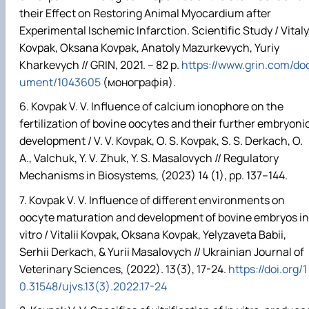
their Effect on Restoring Animal Myocardium after
Experimental Ischemic Infarction.
Scientific Study / Vitaly
Kovpak, Oksana Kovpak, Anatoly Mazurkevych, Yuriy
Kharkevych // GRIN, 2021. – 82 p.
https://www.grin.com/do
ument/1043605
(монографія).
Kovpak V. V. Influence of calcium ionophore on the
fertilization of bovine oocytes and their further embryoni
development / V. V. Kovpak, O. S. Kovpak, S. S. Derkach, O.
A., Valchuk, Y. V. Zhuk, Y. S. Masalovych // Regulatory
Mechanisms in Biosystems, (2023) 14 (1), pp. 137–144.
Kovpak V. V. Influence of different environments on
oocyte maturation and development of bovine embryos in
vitro / Vitalii Kovpak, Oksana Kovpak, Yelyzaveta Babii,
Serhii Derkach, & Yurii Masalovych // Ukrainian Journal of
Veterinary Sciences, (2022).
13(3), 17-24.
https://doi.org/1
0.31548/ujvs.13(3).2022.17-24