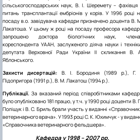
сільськогосподарських наук, В. І. Шеремету – фахівця 
питань трансплантації ембріонів у корів. У 1996 році н
посаду в.о. завідувача кафедри призначено доцента В. М
Лакатоша. У цьому ж році на посаду професора кафедр
запрошено доктора біологічних наук, члена
кореспондента УААН, заслуженого діяча науки і техніки
депутата Верховної Ради України II скликання В. А
Яблонського.
Захисти дисертацій:
В. І. Бородиня (1989 р.), Г. І
Підопригора (1991 р.), В. М. Лакатош (1994 р.).
Публікації.
За вказаний період співробітниками кафедр
було опубліковано 181 працю, у т.ч. у 1990 році доценти В. 
Поліщук і В. С. Бриль брали участь у виданні «Справочни
ветеринарного врача». У 1993 році С. К. Юхимчук - у видан
«Справочника ветеринарного фельдшера».
Кафедра у 1998 – 2007 рр.