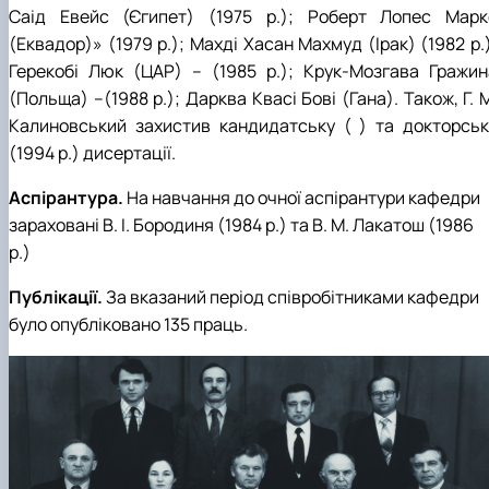
Саід Евейс (Єгипет) (1975 р.); Роберт Лопес Марк
(Еквадор)» (1979 р.); Махді Хасан Махмуд (Ірак) (1982 р.
Герекобі Люк (ЦАР) – (1985 р.); Крук-Мозгава Гражин
(Польща) –(1988 р.); Дарква Квасі Бові (Гана). Також, Г. 
Калиновський захистив кандидатську ( ) та докторськ
(1994 р.) дисертації.
Аспірантура.
На навчання до очної аспірантури кафедри
зараховані В. І. Бородиня (1984 р.) та В. М. Лакатош (1986
р.)
Публікації.
За вказаний період співробітниками кафедри
було опубліковано 135 праць.