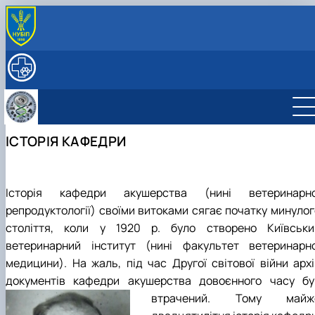
ПРО КАФЕДРУ
Історія кафедри
НАУКОВА ДІЯЛЬНІСТЬ
Кафедра сьогодні
Основні напрями наукових досліджень
ОСВІТА
Керівництво та персонал
Наукова лабораторія, обладнання та можливості
Робочі програми та ЕНК дисциплін на 2026-27
МІЖНАРОДНА ДІЯЛЬНІСТЬ
Структура (лабораторії, дослідницькі центри/
Проекти та гранти
н.р.
Партнерські установи
СТУДЕНТАМ
ІСТОРІЯ КАФЕДРИ
групи)
Публікації
Курси
Міжнародні проекти
ПОСЛУГИ
Контактна інформація
Аспіранти
Підручники, посібники, методичні вказівки
Мобільність
ННЛ «Центр репродуктології тварин з банком спе
Студентські наукові гуртки (СНГ)
та ембріонів»
Фізіологія та патологія відтворення тварин
Підвищення кваліфікації
Історія кафедри акушерства (нині ветеринарно
Біотехнологія та генетика відтворення
Прейскурант на послуги клініки кафедри
репродуктології) своїми витоками сягає початку минулог
тварин
століття, коли у 1920 р. було створено Київськи
Фізіологія і патологія молочної залози
ветеринарний інститут (нині факультет ветеринарно
медицини). На жаль, під час Другої світової війни архі
документів кафедри акушерства довоєнного часу бу
втрачений.
Тому майж