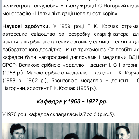
великої рогатої худоби». У цьому ж році І. С. Нагорний вида
монографію «Шляхи ліквідації неплідності корів».
Наукові здобутки.
У 1959 році Г. К. Корчак отрима
авторське свідоцтво за розробку скарифікатора дл
взяття зішкрібів зі статевих органів у самиць і самців д
лабораторного дослідження на трихомоноз. Співробітник
кафедри були нагороджені дипломами і медалями ВДН
СРСР: Великою срібною медаллю – доцент І. С. Нагорни
(1958 р.), Малою срібною медаллю – доцент Г. К. Корча
(1958 р., 1962 р.), Бронзовою медаллю – доцент І. С
Нагорний, асистент Г. К. Корчак (1955 р.).
Кафедра у 1968 – 1977 рр.
У 1970 році кафедра складалась із 7 осіб (рис.3).