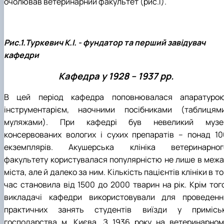
очолював ветеринарний факультет (рис.1).
Рис.1.Туркевич К.І. - фундатор та перший завідувач
кафедри
Кафедра у 1928 – 1937 рр.
В цей період кафедра поповнювалася апаратурою
інструментарієм, наочними посібниками (таблицями
муляжами). При кафедрі був невеликий музе
консервованих вологих і сухих препаратів – понад 10
екземплярів. Акушерська клініка ветеринарног
факультету користувалася популярністю не лише в межа
міста, але й далеко за ним. Кількість пацієнтів клініки в т
час становила від 1500 до 2000 тварин на рік. Крім того
викладачі кафедри використовували для проведенн
практичних занять студентів виїзди у приміськ
господарства м. Києва. З 1936 року на ветеринарном