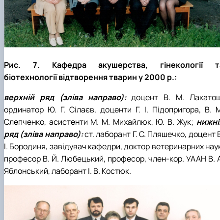
Рис. 7. Кафедра акушерства, гінекології т
біотехнології відтворення тварин у 2000 р.:
верхній ряд (зліва направо):
доцент В. М. Лакатош
ординатор Ю. Г. Сілаєв, доценти Г. І. Підопригора, В. М
Слепченко, асистенти М. М. Михайлюк, Ю. В. Жук;
нижні
ряд (зліва направо):
ст. лаборант Г. С. Пляшечко, доцент 
І. Бородиня, завідувач кафедри, доктор ветеринарних нау
професор В. Й. Любецький, професор, член-кор. УААН В. А
Яблонський, лаборант І. В. Костюк.