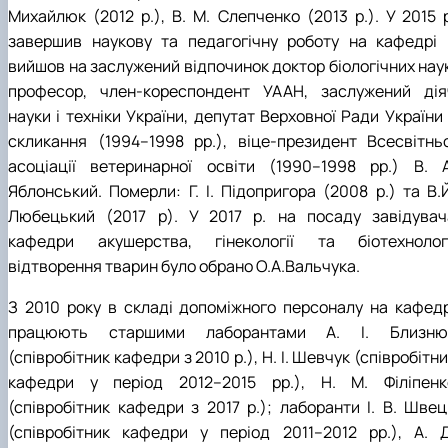
Михайлюк (2012 р.), В. М. Слепченко (2013 р.). У 2015 р
завершив наукову та педагогічну роботу на кафедрі 
вийшов на заслужений відпочинок доктор біологічних наук
професор, член-кореспондент УААН, заслужений дія
науки і техніки України, депутат Верховної Ради України 
скликання (1994–1998 рр.), віце-президент Всесвітньо
асоціації ветеринарної освіти (1990–1998 рр.) В. А
Яблонський. Померли: Г. І. Підопригора (2008 р.) та В.Й
Любецький (2017 р). У 2017 р. на посаду завідувач
кафедри акушерства, гінекології та біотехнологі
відтворення тварин було обрано О.А.Вальчука.
З 2010 року в складі допоміжного персоналу на кафедр
працюють старшими лаборантами А. І. Близню
(співробітник кафедри з 2010 р.), Н. І. Шевчук (співробітн
кафедри у період 2012–2015 рр.), Н. М. Філіпенк
(співробітник кафедри з 2017 р.); лаборанти І. В. Швец
(співробітник кафедри у період 2011–2012 рр.), А. Д