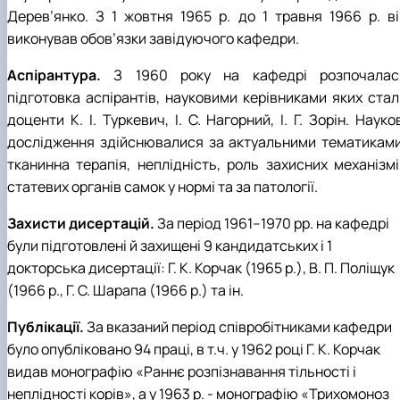
Дерев’янко. З 1 жовтня 1965 р. до 1 травня 1966 р. ві
виконував обов’язки завідуючого кафедри.
Аспірантура.
З 1960 року на кафедрі розпочалас
підготовка аспірантів, науковими керівниками яких стал
доценти К. І. Туркевич, І. С. Нагорний, І. Г. Зорін. Науко
дослідження здійснювалися за актуальними тематиками
тканинна терапія, неплідність, роль захисних механізмі
статевих органів самок у нормі та за патології.
Захисти дисертацій.
За період 1961–1970 рр. на кафедрі
були підготовлені й захищені 9 кандидатських і 1
докторська дисертації: Г. К. Корчак (1965 р.), В. П. Поліщук
(1966 р., Г. С. Шарапа (1966 р.) та ін.
Публікації.
За вказаний період співробітниками кафедри
було опубліковано 94 праці, в т.ч. у 1962 році Г. К. Корчак
видав монографію «Раннє розпізнавання тільності і
неплідності корів», а у 1963 р. - монографію «Трихомоноз