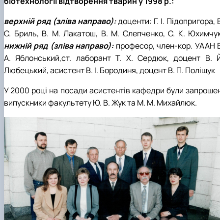
біотехнології відтворення тварин у 1998 р.:
верхній ряд (зліва направо):
доценти: Г. І. Підопригора, 
С. Бриль, В. М. Лакатош, В. М. Слепченко, С. К. Юхимчук
нижній ряд (зліва направо):
професор, член-кор. УААН В
А. Яблонський,ст. лаборант Т. Х. Сердюк, доцент В. Й
Любецький, асистент В. І. Бородиня, доцент В. П. Поліщук
У 2000 році на посади асистентів кафедри були запрошен
випускники факультету Ю. В. Жук та М. М. Михайлюк.