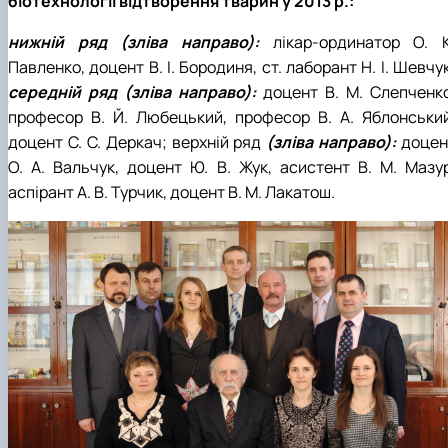
біотехнології відтворення тварин у 2013 р.:
нижній ряд (зліва направо):
лікар-ординатор О. К
Павленко, доцент В. І. Бородиня, ст. лаборант Н. І. Шевчу
середній ряд (зліва направо):
доцент В. М. Слепченко
професор В. Й. Любецький, професор В. А. Яблонський
доцент С. С. Деркач; верхній ряд
(зліва направо):
доцен
О. А. Вальчук, доцент Ю. В. Жук, асистент В. М. Мазур
аспірант А. В. Турчик, доцент В. М. Лакатош.