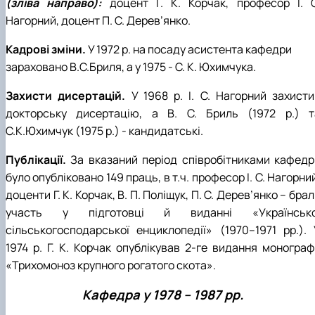
(зліва направо):
доцент Г. К. Корчак, професор І. С
Нагорний, доцент П. С. Дерев’янко.
Кадрові зміни.
У 1972 р. на посаду асистента кафедри
зараховано В.С.Бриля, а у 1975 - С. К. Юхимчука.
Захисти дисертацій.
У 1968 р. І. С. Нагорний захисти
докторську дисертацію, а В. С. Бриль (1972 р.) т
С.К.Юхимчук (1975 р.) - кандидатські.
Публікації.
За вказаний період співробітниками кафедр
було опубліковано 149 праць, в т.ч. професор І. С. Нагорни
доценти Г. К. Корчак, В. П. Поліщук, П. С. Дерев’янко – бра
участь у підготовці й виданні «Українсько
сільськогосподарської енциклопедії» (1970–1971 рр.). 
1974 р. Г. К. Корчак опублікував 2-ге видання монографі
«Трихомоноз крупного рогатого скота».
Кафедра у 1978 – 1987 рр.