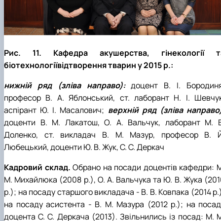
Рис. 11. Кафедра акушерства, гінекології т
біотехнологіївідтворення тварин у 2015 р.:
нижній ряд (зліва направо):
доцент В. І. Бородиня
професор В. А. Яблонський, ст. лаборант Н. І. Шевчук
аспірант Ю. І. Масалович;
верхній ряд (зліва направо)
доценти В. М. Лакатош, О. А. Вальчук, лаборант М. В
Доленко, ст. викладач В. М. Мазур, професор В. Й
Любецький, доценти Ю. В. Жук, С. С. Деркач
Кадровий склад.
Обрано на посади доцентів кафедри: М
М. Михайлюка (2008 р.), О. А. Вальчука та Ю. В. Жука (20
р.); на посаду старшого викладача - В. В. Ковпака (2014 р.
на посаду асистента - В. М. Мазура (2012 р.); на посад
доцента С. С. Деркача (2013). Звільнились із посад: М. 