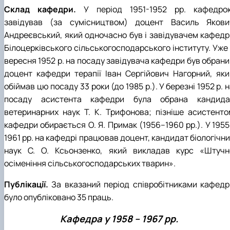
Склад кафедри.
У період 1951-1952 рр. кафедро
завідував (за сумісництвом) доцент Василь Якови
Андреєвський, який одночасно був і завідувачем кафедр
Білоцерківського сільськогосподарського інституту. Уже 
вересня 1952 р. на посаду завідувача кафедри був обрани
доцент кафедри терапії Іван Сергійович Нагорний, яки
обіймав цю посаду 33 роки (до 1985 р.). У березні 1952 р. 
посаду асистента кафедри була обрана кандида
ветеринарних наук Т. К. Трифонова; пізніше асистенто
кафедри обирається О. Я. Примак (1956–1960 рр.). У 1955
1961 рр. на кафедрі працював доцент, кандидат біологічн
наук С. О. Ксьонзенко, який викладав курс «Штучн
осіменіння сільськогосподарських тварин».
Публікації.
За вказаний період співробітниками кафедр
було опубліковано 35 праць.
Кафедра у 1958 – 1967 рр.