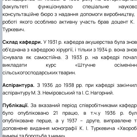
факультеті функціонувало спеціальне науково
консультаційне бюро з надання допомоги виробництву, 
роботі якого особливо активну участь брав доцент К. І
Туркевич.
Склад кафедри.
У 1931 р. кафедра акушерства була знов
об’єднана з кафедрою хірургії, і тільки з 1934 р. вона зно
існувала як самостійна. З 1933 р. на кафедрі почал
викладати курс «Штучне осіменінн
сільськогосподарських тварин.
Аспірантура.
З 1936 до 1938 рр. при кафедрі закінчил
аспірантуру М. З. Неміровський та І. С. Нагорний.
Публікації.
За вказаний період співробітниками кафедр
було опубліковано 21 працю, в т.ч.у 1936 р. бул
опубліковане перше, а у 1937 – друге, виправлене т
доповнене видання монографії К. І. Туркевича «Хвороб
вимені та боротьба з ними».