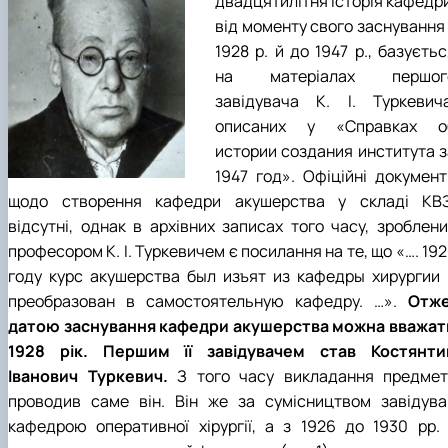
двадцятилітня історія кафедри
від моменту свого заснування 
1928 р. й до 1947 р., базуєть
на матеріалах першог
завідувача К. І. Туркевича
описаних у «Справках о
истории создания института з
1947 год». Офіційні документ
щодо створення кафедри акушерства у складі КВЗ
відсутні, однак в архівних записах того часу, зроблени
професором К. І. Туркевичем є посилання на те, що «…. 19
году курс акушерства был изъят из кафедры хирургии 
преобразован в самостоятельную кафедру. …».
Отже
датою заснування кафедри акушерства можна вважат
1928 рік. Першим її завідувачем став Костянти
Іванович Туркевич.
З того часу викладання предмет
проводив саме він. Він же за сумісництвом завідува
кафедрою оперативної хірургії, а з 1926 до 1930 рр. 