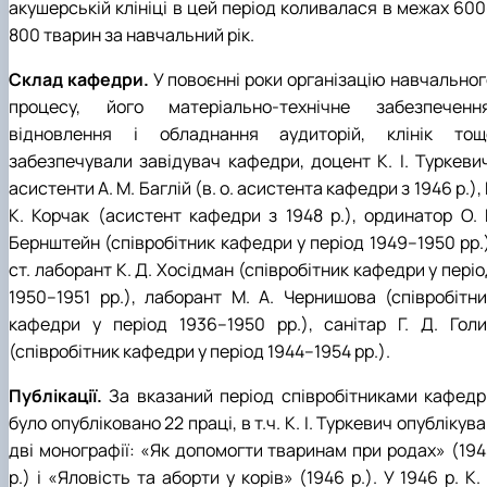
акушерській клініці в цей період коливалася в межах 600
800 тварин за навчальний рік.
Склад кафедри.
У повоєнні роки організацію навчальног
процесу, його матеріально-технічне забезпечення
відновлення і обладнання аудиторій, клінік тощ
забезпечували завідувач кафедри, доцент К. І. Туркевич
асистенти А. М. Баглій (в. о. асистента кафедри з 1946 р.), 
К. Корчак (асистент кафедри з 1948 р.), ординатор О. Г
Бернштейн (співробітник кафедри у період 1949–1950 рр.)
ст. лаборант К. Д. Хосідман (співробітник кафедри у пері
1950–1951 рр.), лаборант М. А. Чернишова (співробітни
кафедри у період 1936–1950 рр.), санітар Г. Д. Голи
(співробітник кафедри у період 1944–1954 рр.).
Публікації.
За вказаний період співробітниками кафедр
було опубліковано 22 праці, в т.ч. К. І. Туркевич опублікув
дві монографії: «Як допомогти тваринам при родах» (194
р.) і «Яловість та аборти у корів» (1946 р.). У 1946 р. К. 