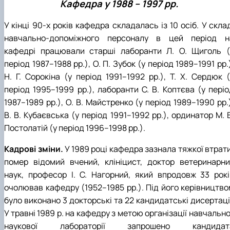
Кафедра у 1988 – 1997 рр.
У кінці 90-х років кафедра складалась із 10 осіб. У скла
навчально-допоміжного персоналу в цей період н
кафедрі працювали старші лаборанти Л. О. Щиголь (
період 1987–1988 рр.), О. П. Зубок (у період 1989–1991 рр.
Н. Г. Сорокіна (у період 1991–1992 рр.), Т. Х. Сердюк (
період 1995–1999 рр.), лаборанти С. В. Коптєва (у періо
1987–1989 рр.), О. В. Майстренко (у період 1989–1990 рр.
В. В. Кубаєвська (у період 1991–1992 рр.), ординатор М. 
Постолатій (у період 1996–1998 рр.).
Кадрові зміни.
У 1989 році кафедра зазнала тяжкої втрат
помер відомий вчений, клініцист, доктор ветеринарни
наук, професор І. С. Нагорний, який впродовж 33 рокі
очолював кафедру (1952–1985 рр.). Під його керівництво
було виконано 3 докторські та 22 кандидатські дисертаці
У травні 1989 р. на кафедру з метою організації навчальн
наукової лабораторії запрошено кандидат