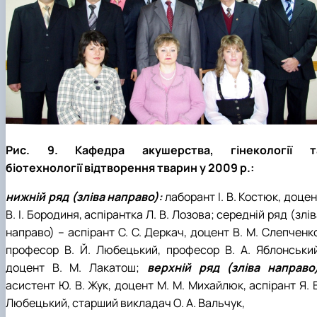
Рис. 9. Кафедра акушерства, гінекології т
біотехнології відтворення тварин у 2009 р.:
нижній ряд (зліва направо):
лаборант І. В. Костюк, доце
В. І. Бородиня, аспірантка Л. В. Лозова; середній ряд (злі
направо) – аспірант С. С. Деркач, доцент В. М. Слепченк
професор В. Й. Любецький, професор В. А. Яблонський
доцент В. М. Лакатош;
верхній ряд (зліва направо)
асистент Ю. В. Жук, доцент М. М. Михайлюк, аспірант Я. 
Любецький, старший викладач О. А. Вальчук,