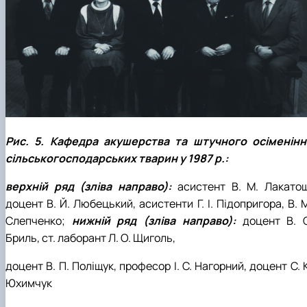
Рис. 5. Кафедра акушерства та штучного осіменінн
сільськогосподарських тварин у 1987 р.:
верхній ряд (зліва направо):
асистент В. М. Лакатош
доцент В. Й. Любецький, асистенти Г. І. Підопригора, В. 
Слепченко;
нижній ряд (зліва направо):
доцент В. С
Бриль, ст. лаборант Л. О. Щиголь,
доцент В. П. Поліщук, професор І. С. Нагорний, доцент С. 
Юхимчук