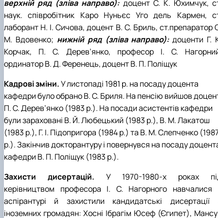
верхній ряд (зліва направо):
доцент С. К. Юхимчук, ст
наук. співробітник Каро Нуньєс Уго дель Кармен, ст
лаборант Н. І. Сичова, доцент В. С. Бриль, ст.препаратор 
М. Вдовенко;
нижній ряд (зліва направо):
доценти Г. К
Корчак, П. С. Дерев’янко, професор І. С. Нагорний
ординатор В. Д. Ференець, доцент В. П. Поліщук
Кадрові зміни.
У листопаді 1981 р. на посаду доцента
кафедри було обрано В. С. Бриля. На пенсію вийшов доцен
П. С. Дерев’янко (1983 р.). На посади асистентів кафедри
були зараховані В. Й. Любецький (1983 р.), В. М. Лакатош
(1983 р.), Г. І. Підопригора (1984 р.) та В. М. Слепченко (198
р.). Закінчив докторантуру і повернувся на посаду доцент
кафедри В. П. Поліщук (1983 р.).
Захисти дисертацій.
У 1970-1980-х роках пі
керівництвом професора І. С. Нагорного навчалися 
аспірантурі й захистили кандидатські дисертації 
іноземних громадян: Хосні Ібрагім Юсеф (Єгипет), Мансу