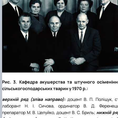
Рис. 3. Кафедра акушерства та штучного осіменінн
сільськогосподарських тварин у 1970 р.:
верхній ряд (зліва направо):
доцент В. П. Поліщук, ст
лаборант Н. І. Сичова, ординатор В. Д. Ференець
препаратор М. В. Целуйко, доцент В. С. Бриль;
нижній ря