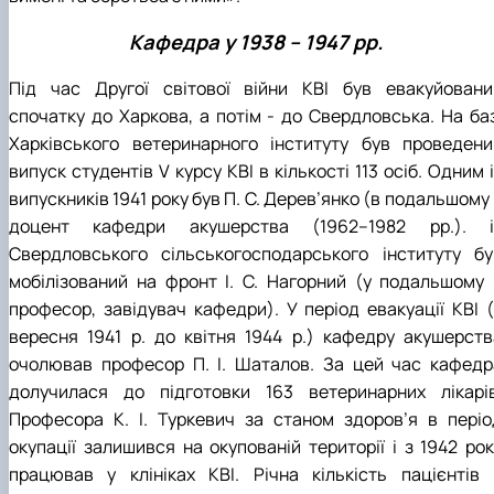
Кафедра у 1938 – 1947 рр.
Під час Другої світової війни КВІ був евакуйовани
спочатку до Харкова, а потім - до Свердловська. На баз
Харківського ветеринарного інституту був проведени
випуск студентів V курсу КВІ в кількості 113 осіб. Одним 
випускників 1941 року був П. С. Дерев’янко (в подальшому
доцент кафедри акушерства (1962–1982 рр.). і
Свердловського сільськогосподарського інституту бу
мобілізований на фронт І. С. Нагорний (у подальшому 
професор, завідувач кафедри). У період евакуації КВІ (
вересня 1941 р. до квітня 1944 р.) кафедру акушерств
очолював професор П. І. Шаталов. За цей час кафедр
долучилася до підготовки 163 ветеринарних лікарів
Професора К. І. Туркевич за станом здоров’я в періо
окупації залишився на окупованій території і з 1942 рок
працював у клініках КВІ. Річна кількість пацієнтів 