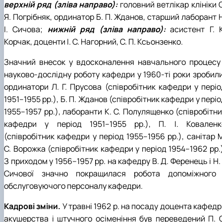
верхній ряд (зліва направо):
головний ветлікар клініки 
Я. Погрібняк, ординатор Б. П. Жданов, старший лаборант 
І. Сичова;
нижній ряд (зліва направо):
асистент Г. К
Корчак, доценти І. С. Нагорний, С. П. Ксьонзенко.
Значний внесок у вдосконалення навчального процесу 
науково-дослідну роботу кафедри у 1960-ті роки зробили
ординатори Л. Г. Прусова (співробітник кафедри у періо
1951–1955 рр.), Б. П. Жданов (співробітник кафедри у пері
1955–1957 рр.), лаборанти К. С. Полулященко (співробітн
кафедри у період 1951–1955 рр.), П. І. Коваленк
(співробітник кафедри у період 1955–1956 рр.), санітар 
С. Ворожка (співробітник кафедри у період 1954–1962 рр.
З приходом у 1956–1957 рр. на кафедру В. Д. Ференець і Н. 
Сичової значно покращилася робота допоміжного 
обслуговуючого персоналу кафедри.
Кадрові зміни.
У травні 1962 р. на посаду доцента кафед
акушерства і штучного осіменіння був переведений П. С