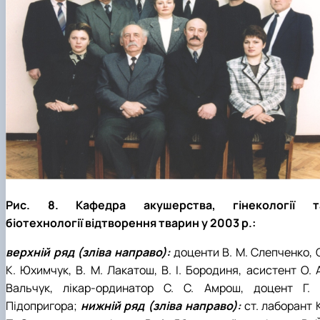
Рис. 8. Кафедра акушерства, гінекології т
біотехнології відтворення тварин у 2003 р.:
верхній ряд (зліва направо):
доценти В. М. Слепченко, С
К. Юхимчук, В. М. Лакатош, В. І. Бородиня, асистент О. 
Вальчук, лікар-ординатор С. С. Амрош, доцент Г. І
Підопригора;
нижній ряд (зліва направо):
ст. лаборант 