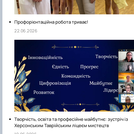
Профорієнтаційна робота триває!
22.06.2026
Творчість, освіта та професійне майбутнє: зустріч із
Херсонським Таврійським ліцеєм мистецтв