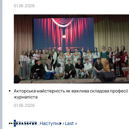
01.06.2026
Акторська майстерність як важлива складова професії
журналіста
01.06.2026
Розбивка на сторінки
Сторінка
Сторінка
Сторінка
Сторінка
Сторінка
Сторінка
Сторінка
Сторінка
Сторінка
Наступна сторінка
Остання сторінка
1
2
3
4
5
6
7
8
9
Наступна ›
Last »
…