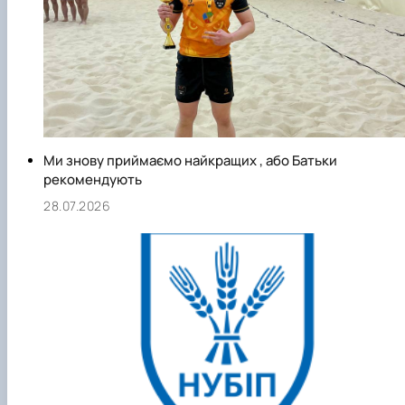
Гурток "Декоративна флористика"
Прес-студія "Ідеал"
Інструментальний ансамбль "Дивосвіт"
Мистецька студія "Вовняні мрії"
Тріо "ТоНіка"
Ми знову приймаємо найкращих , або Батьки
рекомендують
28.07.2026