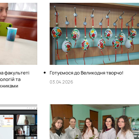
а факультеті
Готуємося до Великодня творчо!
ологій та
03.04.2026
ускниками