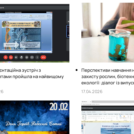
нтаційна зустріч з
Перспективи навчання н
єнтами пройшла на найвищому
захисту рослин, біотехн
екології: діалог із вип
26
17.04.2026