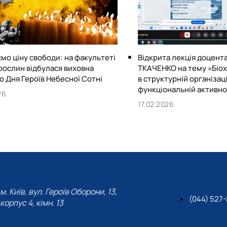
мо ціну свободи: на факультеті
Відкрита лекція доцент
рослин відбулася виховна
ТКАЧЕНКО на тему «Біох
о Дня Героїв Небесної Сотні
в структурній організаці
функціональній активно
26
17.02.2026
м. Київ, вул. Героїв Оборони, 13,
(044) 527
корпус 4, кімн. 13