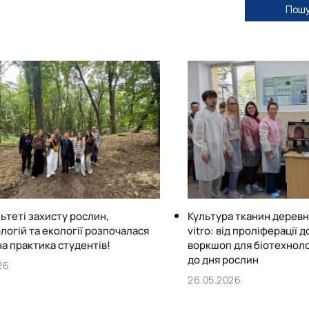
Пошу
ьтеті захисту рослин,
Культура тканин деревн
логій та екології розпочалася
vitro: від проліферації д
а практика студентів!
воркшоп для біотехнолог
до дня рослин
26
26.05.2026