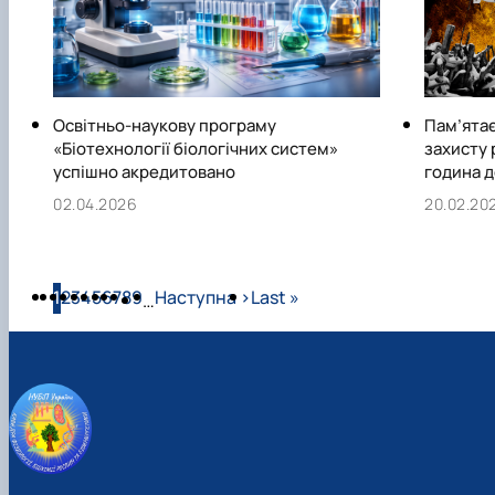
Освітньо-наукову програму
Пам’ятає
«Біотехнології біологічних систем»
захисту 
успішно акредитовано
година д
02.04.2026
20.02.20
Розбивка на сторінки
Сторінка
Сторінка
Сторінка
Сторінка
Сторінка
Сторінка
Сторінка
Сторінка
Сторінка
Наступна сторінка
Остання сторінка
1
2
3
4
5
6
7
8
9
Наступна ›
Last »
…