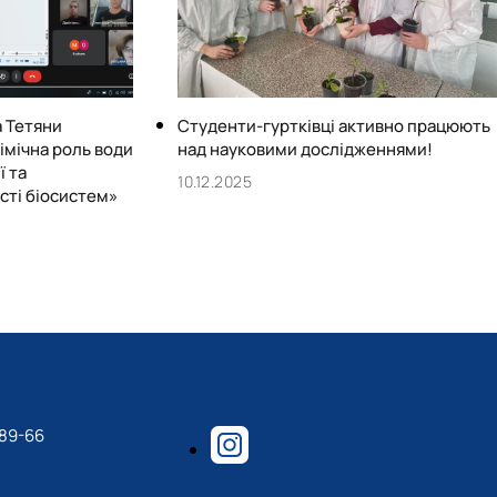
а Тетяни
Студенти-гуртківці активно працюють
імічна роль води
над науковими дослідженнями!
ї та
10.12.2025
сті біосистем»
-89-66