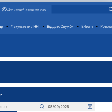
Для людей з вадами зору
ments
ар
Факультети / ННІ
Відділи/Служби
E-learn
Розкл
іоенергетика»
тем»