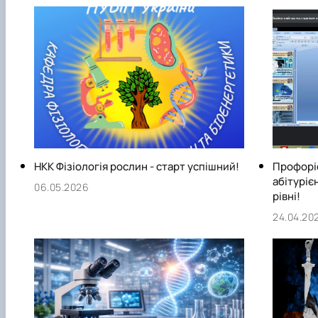
НКК Фізіологія рослин - старт успішний!
Профоріє
абітурі
06.05.2026
рівні!
24.04.20