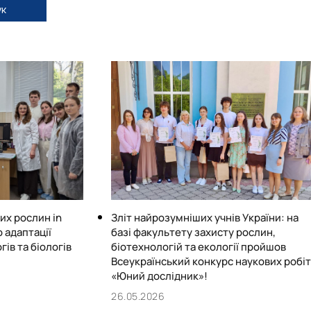
к
их рослин in
Зліт найрозумніших учнів України: на
о адаптації
базі факультету захисту рослин,
ів та біологів
біотехнологій та екології пройшов
Всеукраїнський конкурс наукових робіт
«Юний дослідник»!
26.05.2026