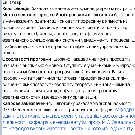
Бакалавр.
Кваліфікація:
бакалавр з менеджменту, менеджер-адміністратор
Метою освітньо-професійної програми є
підготовки бакалаврі
з менеджменту, здатних здійснювати професійну діяльність на
основі засвоєння базових управлінських понять та принципів,
виконувати дослідження, аналіз процесів формування,
ефективного функціонування системи менеджменту і процесів, щ
її забезпечують, з метою прийняття ефективних управлінських
рішень.
Особливості програми.
Щорічно 1 академічна група проходить
навчання англійською мовою. Студенти є учасниками міжнародно
програми мобільності та програм подвійних дипломів. В циклі
професійної та практичної підготовки передбачено дисципліни,
вивчення яких дозволить оволодіти теоретичними знаннями та
практичними навичками щодо функціонування і розвитку
ефективної системи менеджменту організацій.
Кадрове забезпечення.
Підготовку бакалаврів зі спеціальності
кафедра
073 «Менеджмент» здійснюють три випускові кафедри:
адміністративного менеджменту та зовнішньоекономічної
діяльності
кафедра менеджменту ім. проф. Й.С. Завадськ
,
го
кафедра виробничого та інвестиційного менеджменту
,
.