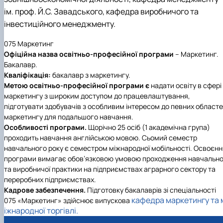
ім. проф. Й.С. Завадського, кафедра виробничого та
інвестиційного менеджменту.
075 Маркетинг
Офіційна назва освітньо-професійної програми
– Маркетинг.
Бакалавр.
Кваліфікація:
бакалавр з маркетингу.
Метою освітньо-професійної програми є
надати освіту в сфері
маркетингу з широким доступом до працевлаштування,
підготувати здобувачів з особливим інтересом до певних област
маркетингу для подальшого навчання.
Особливості програми.
Щорічно 25 осіб (1 академічна група)
проходить навчання англійською мовою. Сьомий семестр
навчального року є семестром міжнародної мобільності. Освоєнн
програми вимагає обов’язковою умовою проходження навчально
та виробничої практики на підприємствах аграрного сектору та
переробних підприємствах.
Кадрове забезпечення.
Підготовку бакалаврів зі спеціальності
кафедра маркетингу та 
075 «Маркетинг» здійснює випускова
іжнародної торгівлі.