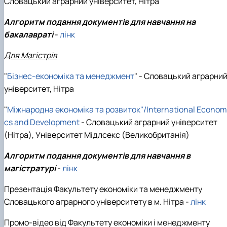
Словацький аграрний університет, Нітра
Алгоритм подання документів для навчання на
бакалавраті
-
лінк
Для Магістрів
"
Бізнес-економіка та менеджмент
" - Словацький аграрни
університет, Нітра
"
Міжнародна економіка та розвиток"/International Econom
cs and Development
- Словацький аграрний університет
(Нітра), Університет Мідлсекс (Великобританія)
Алгоритм подання документів для навчання в
магістратурі
-
лінк
Презентація Факультету економіки та менеджменту
Словацького аграрного університету в м. Нітра -
лінк
Промо-відео від Факультету економіки і менеджменту