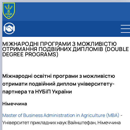
ПРО ФАКУЛЬТЕТ
Історія факультету
КАФЕДРИ
Адміністрація факультету
ОСВІТНЯ ДІЯЛЬНІСТЬ
МІЖНАРОДНІ ПРОГРАМИ З МОЖЛИВІСТЮ
Бакалаврат
ВСТУПНИКУ
ОТРИМАННЯ ПОДВІЙНИХ ДИПЛОМІВ (DOUBLE
DEGREE PROGRAMS)
Магістратура
Загальна інформація
МІЖНАРОДНА ДІЯЛЬНІСТЬ
Розклад
Бакалавр
Міжнародні партнери
ВЧЕНА РАДА
Підготовка аспірантів
Магістр
Міжнародні програми з можливістю отримання
РАДА РОБОТОДАВЦІВ
Науково-дослідна робота
Доктор філософії (PhD)
подвійних дипломів (Double Degree Pr…
Міжнародні освітні програми з можливістю
Практичне навчання
Англомовна магістратура/ English speaking MSc
отримати подвійний диплом університету-
Виховна та спортивна робота
Program in Management
Сенат студентської організації факультету
партнера та НУБіП України
Стипендія
Німеччина
Master of Business Administration in Agriculture (MBA)
-
Університет прикладних наук Вайнштефан, Німеччина