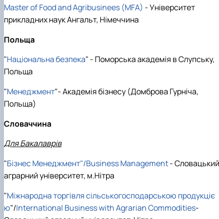
Master of Food and Agribusinees (MFA)
- Університет
прикладних наук Ангальт, Німеччина
Польща
"
Національна безпека
" - Поморська академія в Слупську,
Польща
"
Менеджмент
"- Академія бізнесу (Домброва Гурніча,
Польща)
Словаччина
Для Бакалаврів
"
Бізнес Менеджмент"/Business Management
- Словацьки
аграрний університет, м.Нітра
"
Міжнародна торгівля сільськогосподарською продукціє
ю
"/
International Business with Agrarian Commodities
-