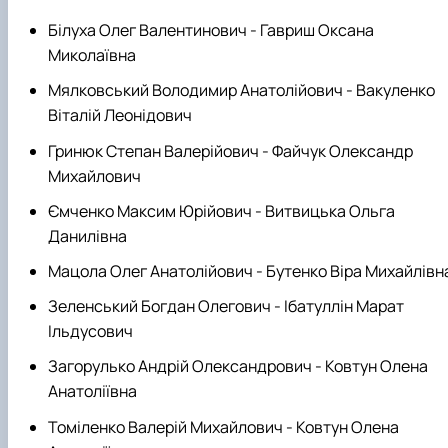
Білуха Олег Валентинович - Гавриш Оксана
Миколаївна
Мялковський Володимир Анатолійович - Вакуленко
Віталій Леонідович
Гринюк Степан Валерійович - Файчук Олександр
Михайлович
Ємченко Максим Юрійович - Витвицька Ольга
Данилівна
Мацола Олег Анатолійович - Бутенко Віра Михайлівн
Зеленський Богдан Олегович - Ібатуллін Марат
Ільдусович
Загорулько Андрій Олександрович - Ковтун Олена
Анатоліївна
Томіленко Валерій Михайлович - Ковтун Олена