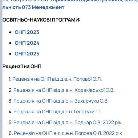
льність 073 Менеджмент
ОСВІТНЬО-НАУКОВІ ПРОГРАМИ:
ОНП 2023
ОНП 2024
ОНП 2025
Рецензії на ОНП
Рецензія на ОНП від д.е.н. Попової О.Л.
Рецензія на ОНП від д.е.н. Ходаківської О.В.
Рецензія на ОНП від д.е.н. Захарчука О.В.
Рецензія на ОНП від д.т.н. Гелетухи Г.Г.
Рецензія на ОНП від д.е.н. Боднар О.В. 2022 рік
Рецензія на ОНП від д.е.н. Попова О.Л. 2022 рік