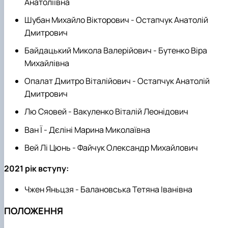
Анатоліївна
Шубан Михайло Вікторович - Остапчук Анатолій
Дмитрович
Байдацький Микола Валерійович - Бутенко Віра
Михайлівна
Опалат Дмитро Віталійович - Остапчук Анатолій
Дмитрович
Лю Сяовей - Вакуленко Віталій Леонідович
Ван Ї - Дєліні Марина Миколаївна
Вей Лі Цюнь - Файчук Олександр Михайлович
2021 рік вступу:
Чжен Яньцзя - Балановська Тетяна Іванівна
ПОЛОЖЕННЯ