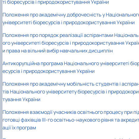
ті біоресурсів і природокористування України
Положення про академічну доброчесність у Національног
університеті біоресурсів і природокористування України
Положення про порядок реалізації аспірантами Національ
ого університеті біоресурсів і природокористування Украї
и права на вільний вибір навчальних дисциплін
Антикорупційна програма Національного університеті біо
есурсів і природокористування України
Положення про академічну мобільність студентів і аспіра
тів Національного університету біоресурсів і природокор
тування України
Положення взаємодії учасників освітнього процесу при пі
готовці фахівців III-го освітньо-наукового рівня та акреди
ації їх програм