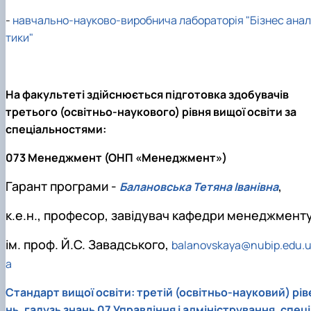
-
навчально-науково-виробнича лабораторія "Бізнес анал
тики"
На факультеті здійснюється підготовка здобувачів
третього (освітньо-наукового) рівня вищої освіти за
спеціальностями:
073 Менеджмент (ОНП «Менеджмент»)
Гарант програми -
,
Балановська Тетяна Іванівна
к.е.н., професор, завідувач кафедри менеджмент
ім. проф. Й.С. Завадського,
balanovskaya@nubip.edu.
a
Стандарт вищої освіти: третій (освітньо-науковий) рів
нь, галузь знань 07 Управління і адміністрування, спеці