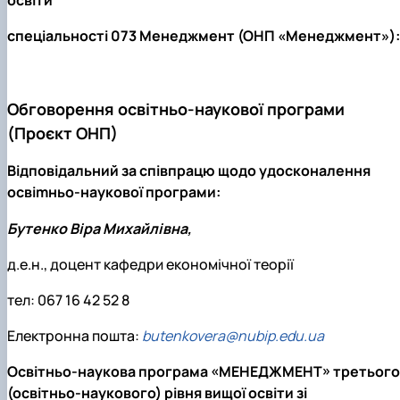
освіти
спеціальності 073 Менеджмент (ОНП «Менеджмент»):
Обговорення освітньо-наукової програми
(Проєкт ОНП)
Відповідальний за співпрацю щодо удосконалення
освіmньо-наукової програми:
Бутенко Віра Михайлівна,
д.е.н., доцент кафедри економічної теорії
тел: 067 16 42 52 8
Електронна пошта:
butenkovera@nubip.edu.ua
Освітньо-наукова програма «МЕНЕДЖМЕНТ» третього
(освітньо-наукового) рівня вищої освіти зі