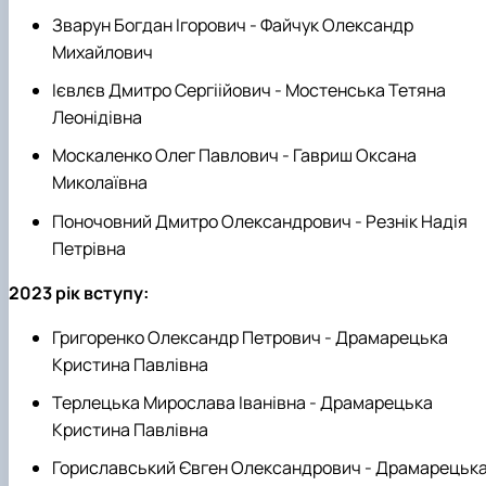
Зварун Богдан Ігорович - Файчук Олександр
Михайлович
Ієвлєв Дмитро Сергіійович - Мостенська Тетяна
Леонідівна
Москаленко Олег Павлович - Гавриш Оксана
Миколаївна
Поночовний Дмитро Олександрович - Резнік Надія
Петрівна
2023 рік вступу:
Григоренко Олександр Петрович - Драмарецька
Кристина Павлівна
Терлецька Мирослава Іванівна - Драмарецька
Кристина Павлівна
Гориславський Євген Олександрович - Драмарецьк