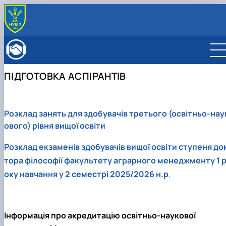
ПРО ФАКУЛЬТЕТ
Історія факультету
КАФЕДРИ
Адміністрація факультету
ОСВІТНЯ ДІЯЛЬНІСТЬ
ПІДГОТОВКА АСПІРАНТІВ
Бакалаврат
ВСТУПНИКУ
Магістратура
Загальна інформація
МІЖНАРОДНА ДІЯЛЬНІСТЬ
Розклад
Бакалавр
Міжнародні партнери
ВЧЕНА РАДА
Розклад занять для здобувачів третього (освітньо-нау
Підготовка аспірантів
Магістр
Міжнародні програми з можливістю отримання
РАДА РОБОТОДАВЦІВ
ового) рівня вищої освіти
Науково-дослідна робота
Доктор філософії (PhD)
подвійних дипломів (Double Degree Pr…
Практичне навчання
Англомовна магістратура/ English speaking MSc
Розклад екзаменів здобувачів вищої освіти ступеня до
Виховна та спортивна робота
Program in Management
Сенат студентської організації факультету
тора філософії факультету аграрного менеджменту 1 
Стипендія
оку навчання у 2 семестрі 2025/2026 н.р
.
Інформація про акредитацію освітньо-наукової