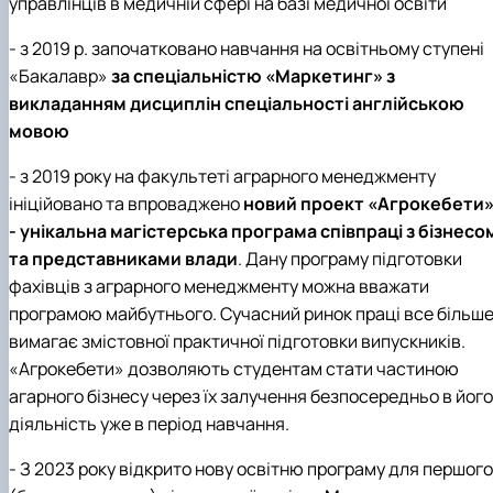
управлінців в медичній сфері на базі медичної освіти
- з 2019 р. започатковано навчання на освітньому ступені
«Бакалавр»
за спеціальністю «Маркетинг» з
викладанням дисциплін спеціальності англійською
мовою
- з 2019 року на факультеті аграрного менеджменту
ініційовано та впроваджено
новий проект «Агрокебети
- унікальна магістерська програма співпраці з бізнесо
та представниками влади
. Дану програму підготовки
фахівців з аграрного менеджменту можна вважати
програмою майбутнього. Сучасний ринок праці все більш
вимагає змістовної практичної підготовки випускників.
«Агрокебети» дозволяють студентам стати частиною
агарного бізнесу через їх залучення безпосередньо в його
діяльність уже в період навчання.
- З 2023 року відкрито нову освітню програму для першого