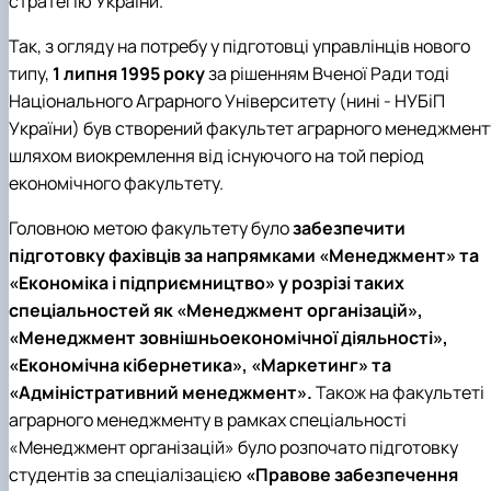
стратегію України.
Так, з огляду на потребу у підготовці управлінців нового
типу,
1 липня 1995 року
за рішенням Вченої Ради тоді
Національного Аграрного Університету (нині - НУБіП
України) був створений факультет аграрного менеджмент
шляхом виокремлення від існуючого на той період
економічного факультету.
Головною метою факультету було
забезпечити
підготовку фахівців за напрямками «Менеджмент» та
«Економіка і підприємництво» у розрізі таких
спеціальностей як «Менеджмент організацій»,
«Менеджмент зовнішньоекономічної діяльності»,
«Економічна кібернетика», «Маркетинг» та
«Адміністративний менеджмент».
Також на факультеті
аграрного менеджменту в рамках спеціальності
«Менеджмент організацій» було розпочато підготовку
студентів за спеціалізацією
«Правове забезпечення