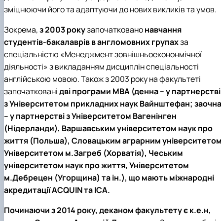
зміцнюючи його та адаптуючи до нових викликів та умов.
Зокрема,
з 2003 року
започатковано
навчання
студентів-бакалаврів в англомовних групах
за
спеціальністю «Менеджмент зовнішньоекононмічної
діяльності» з викладанням дисциплін спеціальності
англійською мовою. Також з 2003 року на факультеті
започатковані
дві програми МВА (денна – у партнерстві
з Університетом прикладних наук Вайнштефан; заочн
– у партнерстві з Університетом Вагенінген
(Нідерланди), Варшавським університетом наук про
життя (Польша), Словацьким аграрним університетом
Університетом м.Загреб (Хорватія), Чеським
університетом наук про життя, Університетом
м.Дебрецен (Угорщина) та ін.), що мають міжнародні
акредитації ACQUIN та ICA.
Починаючи з 2014 року, деканом факультету є к.е.н,