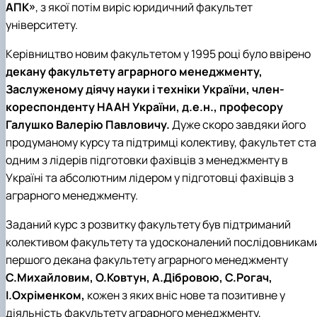
АПК»
, з якої потім виріс юридичний факультет
університету.
Керівництво новим факультетом у 1995 році було ввірено
декану факультету аграрного менеджменту,
Заслуженому діячу науки і техніки України, член-
кореспонденту НААН України, д.е.н., професору
Галушко Валерію Павловичу.
Дуже скоро завдяки його
продуманому курсу та підтримці колективу, факультет ста
одним з лідерів підготовки фахівців з менеджменту в
Україні та абсолютним лідером у підготовці фахівців з
аграрного менеджменту.
Заданий курс з розвитку факультету був підтриманий
колективом факультету та удосконалений послідовникам
першого декана факультету аграрного менеджменту
С.Михайловим, О.Ковтун, А.Дібровою, С.Рогач,
І.Охріменком,
кожен з яких вніс нове та позитивне у
діяльність факультету аграрного менеджменту,