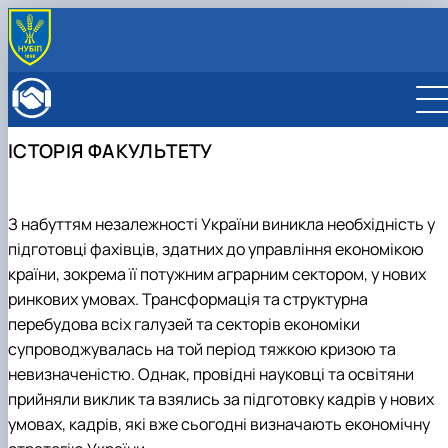
ПРО ФАКУЛЬТЕТ
Історія факультету
КАФЕДРИ
Адміністрація факультету
ОСВІТНЯ ДІЯЛЬНІСТЬ
ІСТОРІЯ ФАКУЛЬТЕТУ
Бакалаврат
ВСТУПНИКУ
Магістратура
Загальна інформація
МІЖНАРОДНА ДІЯЛЬНІСТЬ
Розклад
Бакалавр
Міжнародні партнери
ВЧЕНА РАДА
З набуттям незалежності України виникла необхідність у
Підготовка аспірантів
Магістр
Міжнародні програми з можливістю отримання
РАДА РОБОТОДАВЦІВ
Науково-дослідна робота
підготовці фахівців, здатних до управління економікою
Доктор філософії (PhD)
подвійних дипломів (Double Degree Pr…
Практичне навчання
Англомовна магістратура/ English speaking MSc
країни, зокрема її потужним аграрним сектором, у нових
Виховна та спортивна робота
Program in Management
ринкових умовах. Трансформація та структурна
Сенат студентської організації факультету
перебудова всіх галузей та секторів економіки
Стипендія
супроводжувалась на той період тяжкою кризою та
невизначеністю. Однак, провідні науковці та освітяни
прийняли виклик та взялись за підготовку кадрів у нових
умовах, кадрів, які вже сьогодні визначають економічну