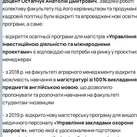
доцент Остапчук Анатолій Дмитрович.
Завдяки роботі
колективу факультету під його керівництвом та продумані
кадровій політиці були відкриті та впроваджені нові освітн
програми, а саме:
- відкриття освітньої програми для магістрів
«Управління
інвестиційною діяльністю та міжнародними
проектами»
є відповіддю на потреби на ринку у проєктни
менеджерах
- з 2018 р. на факультеті аграрного менеджменту відкрита
можливість навчання в
магістратурі зі 100% викладання
предметів англійською мовою
, що дозволило
пропонувати та розпочати навчання на факультеті
студентам-іноземцям
- з 2019 р. відкрито нову магістерську програму для вищог
медичного персоналу
«Управління закладами охорони
здоров’я»
, метою якої є удосконалення підготовки