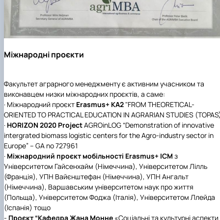
Міжнародні проєкти
Факультет аграрного менеджменту є активним учасником та
виконавцем низки міжнародних проєктів, а саме:
· Міжнародний проєкт
Erasmus+ KA2
"FROM THEORETICAL-
ORIENTED TO PRACTICAL EDUCATION IN AGRARIAN STUDIES (TOPAS
·
HORIZON 2020 Project
AGROinLOG “Demonstration of innovative
intergrated biomass logistic centers for the Agro-industry sector in
Europe” – GA no 727961
·
Міжнародний проєкт мобільності Erasmus+ ICM
з
Університетом Гайсенхайм (Німеччина), Університетом Лілль
(Франція), УПН Вайєнштефан (Німеччина), УПН Ангальт
(Німеччина), Варшавським університетом наук про життя
(Польща), Університетом Фоджа (Італія), Університетом Ллейда
(Іспанія) тощо
-
Проєкт “Кафедра Жана Монне
«Соціальні та культурні аспекти