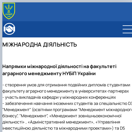
ПРО ФАКУЛЬТЕТ
Історія факультету
КАФЕДРИ
Адміністрація факультету
ОСВІТНЯ ДІЯЛЬНІСТЬ
МІЖНАРОДНА ДІЯЛЬНІСТЬ
Бакалаврат
ВСТУПНИКУ
Магістратура
Загальна інформація
МІЖНАРОДНА ДІЯЛЬНІСТЬ
Розклад
Бакалавр
Міжнародні партнери
ВЧЕНА РАДА
Напрямки міжнародної діяльності на факультеті
Підготовка аспірантів
Магістр
Міжнародні програми з можливістю отримання
РАДА РОБОТОДАВЦІВ
аграрного менеджменту НУБіП України
Науково-дослідна робота
Доктор філософії (PhD)
подвійних дипломів (Double Degree Pr…
Практичне навчання
Англомовна магістратура/ English speaking MSc
- створення умов для отримання подвійних дипломів студентами
Виховна та спортивна робота
Program in Management
факультету аграрного менеджменту в університетах-партнерах
Сенат студентської організації факультету
- участь викладачів кафедри у міжнародних конференціях
Стипендія
- забезпечення навчання іноземних студентів за спеціальністю D
"Менеджмент" (освітніми програмами "Менеджмент міжнародног
бізнесу", "Менеджмент", «Менеджмент зовнішньоекономічної
діяльності» , «Адміністративний менеджмент», «Управління
інвестиційною діяльністю та міжнародними проектами») та D5