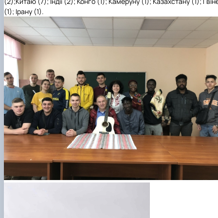
(2);Китаю (7); Індії (2); Конго (1); Камеруну (1); Казахстану (1); Гвіне
(1); Ірану (1).