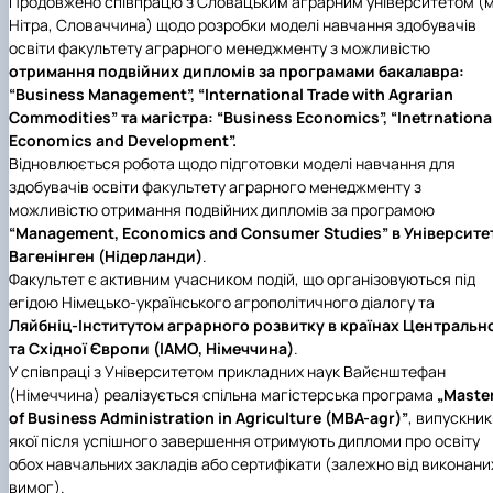
Продовжено співпрацю з Словацьким аграрним університетом (м
Нітра, Словаччина) щодо розробки моделі навчання здобувачів
освіти факультету аграрного менеджменту з можливістю
отримання подвійних дипломів за програмами бакалавра:
“Business Management”, “International Trade with Agrarian
Commodities” та магістра: “Business Economics”, “Inetrnationa
Economics and Development”.
Відновлюється робота щодо підготовки моделі навчання для
здобувачів освіти факультету аграрного менеджменту з
можливістю отримання подвійних дипломів за програмою
“Management, Economics and Consumer Studies” в Університе
Вагенінген (Нідерланди)
.
Факультет є активним учасником подій, що організовуються під
егідою Німецько-українського агрополітичного діалогу та
Ляйбніц-Інститутом аграрного розвитку в країнах Центральн
та Східної Європи (ІАМО, Німеччина)
.
У співпраці з Університетом прикладних наук Вайєнштефан
(Німеччина) реалізується спільна магістерська програма
„Maste
of Business Administration in Agriculture (MBA-agr)”
, випускник
якої після успішного завершення отримують дипломи про освіту
обох навчальних закладів або сертифікати (залежно від виконани
вимог).