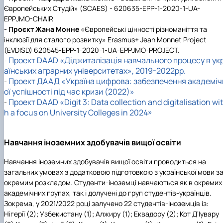
Європейських Студій» (SCAES) - 620635-EPP-1-2020-1-UA-
EPPJMO-CHAIR
-
Проєкт Жана Монне
«Європейські цінності різноманіття та
інклюзії для сталого розвитку» Erasmus+ Jean Monnet Project
(EVDISD) 620545-EPP-1-2020-1-UA-EPPJMO-PROJECT.
Проект DAAD «Діджиталізація навчального процесу в ук
-
аїнських аграрних університетах», 2019-2022рр.
Проект ДААД «Україна цифрова: забезпечення академіч
-
ої успішності під час кризи (2022)»
Проект DAAD «Digit 3: Data collection and digitalisation wit
-
h a focus on University Colleges in 2024»
Навчання іноземних здобувачів вищої освіти
Навчання іноземних здобувачів вищої освіти проводиться на
загальних умовах з додатковою підготовкою з української мови з
окремим розкладом. Студенти-іноземці навчаються як в окремих
академічних групах, так і долучені до груп студентів-українців.
Зокрема, у 2021/2022 році залучено 22 студентів-іноземців із:
Нігерії (2); Узбекистану (1); Алжиру (1); Еквадору (2); Кот Д’Іувару