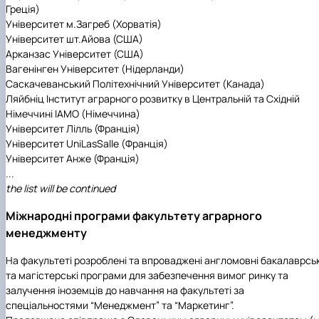
Греція)
Університет м.Загреб (Хорватія)
Університет шт.Айова (США)
Арканзас Університет (США)
Вагенінген Університет (Нідерланди)
Саскачеванський Політехнічний Університет (Канада)
Ляйбніц Інститут аграрного розвитку в Центральній та Східній
Німеччині ІАМО (Німеччина)
Університет Лілль (Франція)
Університет UniLasSalle (Франція)
Університет Анже (Франція)
...
the list will be continued
Міжнародні програми
факультету аграрного
менеджменту
На факультеті розроблені та впроваджені англомовні бакалаврськ
та магістерські програми для забезпечення вимог ринку та
залучення іноземців до навчання на факультеті за
спеціальностями “Менеджмент” та “Маркетинг”.