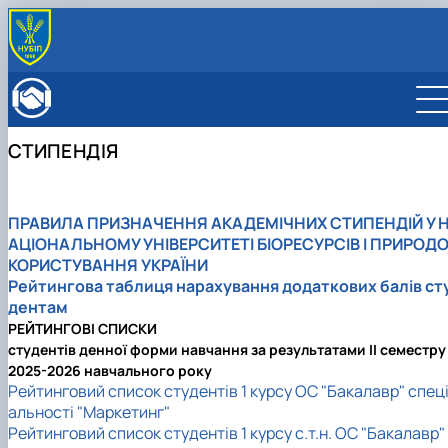
ПРО ФАКУЛЬТЕТ
Історія факультету
КАФЕДРИ
Адміністрація факультету
ОСВІТНЯ ДІЯЛЬНІСТЬ
СТИПЕНДІЯ
Бакалаврат
ВСТУПНИКУ
Магістратура
Загальна інформація
МІЖНАРОДНА ДІЯЛЬНІСТЬ
Розклад
Бакалавр
Міжнародні партнери
ВЧЕНА РАДА
ПРАВИЛА
ПРИЗНАЧЕННЯ АКАДЕМІЧНИХ СТИПЕНДІЙ У 
Підготовка аспірантів
Магістр
Міжнародні програми з можливістю отримання
РАДА РОБОТОДАВЦІВ
АЦІОНАЛЬНОМУ УНІВЕРСИТЕТІ БІОРЕСУРСІВ І ПРИРОД
Науково-дослідна робота
Доктор філософії (PhD)
подвійних дипломів (Double Degree Pr…
КОРИСТУВАННЯ УКРАЇНИ
Практичне навчання
Англомовна магістратура/ English speaking MSc
Рейтингова таблиця нарахування додаткових балів ст
Виховна та спортивна робота
Program in Management
дентам
Сенат студентської організації факультету
РЕЙТИНГОВІ СПИСКИ
Стипендія
студентів денної форми навчання за результатами IІ семестру
2025-2026 навчального року
Рейтинговий список студентів 1 курсу ОС "Бакалавр" спец
альності "Маркетинг"
Рейтинговий список студентів 1 курсу с.т.н. ОС "Бакалавр"