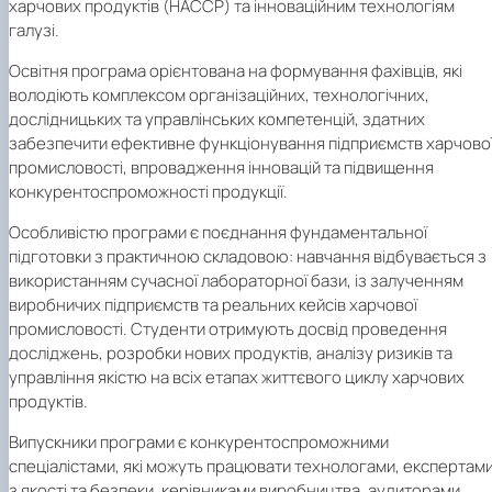
харчових продуктів (HACCP) та інноваційним технологіям
галузі.
Освітня програма орієнтована на формування фахівців, які
володіють комплексом організаційних, технологічних,
дослідницьких та управлінських компетенцій, здатних
забезпечити ефективне функціонування підприємств харчово
промисловості, впровадження інновацій та підвищення
конкурентоспроможності продукції.
Особливістю програми є поєднання фундаментальної
підготовки з практичною складовою: навчання відбувається з
використанням сучасної лабораторної бази, із залученням
виробничих підприємств та реальних кейсів харчової
промисловості. Студенти отримують досвід проведення
досліджень, розробки нових продуктів, аналізу ризиків та
управління якістю на всіх етапах життєвого циклу харчових
продуктів.
Випускники програми є конкурентоспроможними
спеціалістами, які можуть працювати технологами, експертам
з якості та безпеки, керівниками виробництва, аудиторами