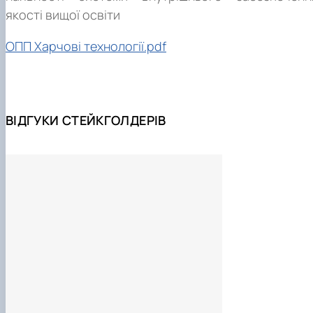
якості вищої освіти
ОПП Харчові технології.pdf
ВІДГУКИ СТЕЙКГОЛДЕРІВ
https://www.ur.edu.pl/ua/kolegi
kolegiumna
https://www.i
-lille.com/academics/masterprograms/food-science