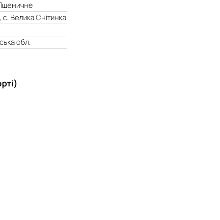
. Пшеничне
, с. Велика Снітинка
ська обл.
рті)