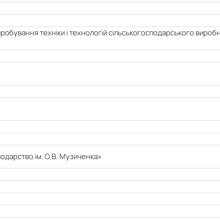
робування техніки і технологій сільськогосподарського виробн
одарство ім. О.В. Музиченка»