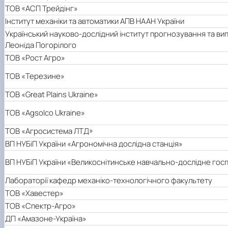
ТОВ «АСП Трейдінг»
Інститут механіки та автоматики АПВ НААН України
Український науково-дослідний інститут прогнозування та вип
Леоніда Погорілого
ТОВ «Рост Агро»
ТОВ «Терезине»
ТОВ «Great Plains Ukraine»
ТОВ «Agsolco Ukraine»
ТОВ «Агросистема ЛТД»
ВП НУБіП України «Агрономічна дослідна станція»
ВП НУБіП України «Великоснітинське навчально-дослідне госп
Лабораторії кафедр механіко-технологічного факультету
ТОВ «Хавестер»
ТОВ «Спектр-Агро»
ДП «Амазоне-Україна»