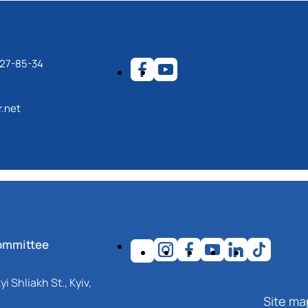
27-85-34
.net
ommittee
i Shliakh St., Kyiv,
Site ma