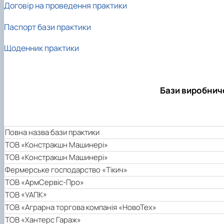
Договір на проведення практики
Матеріально-технічна база факультету
Скринька довіри
Паспорт бази практики
Щоденник практики
Бази виробнич
Повна назва бази практики
ТОВ «Констракшн Машинері»
ТОВ «Констракшн Машинері»
Фермерське господарство «Тікич»
ТОВ «АрмСервіс-Про»
ТОВ «УАПК»
ТОВ «Аграрна торгова компанія «НовоТех»
ТОВ «Хантерс Гараж»