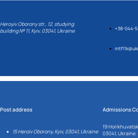
Heroyiv Oborony str., 12, studying
+38-044-5
building № 11, Kyiv, 03041, Ukraine
mtf11k@ukr
Post address
Admissions C
19 Horikhuvatsky
15 Heroiv Oborony, Kyiv, 03041, Ukraine
03041, Ukraine