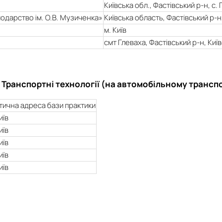
Київська обл., Фастівський р-н, с
одарство ім. О.В. Музиченка»
Київська область, Фастівський р-н
м. Київ
смт Глеваха, Фастівський р-н, Київ
 Транспортні технології (на автомобільному транспо
тична адреса бази практики
иїв
иїв
иїв
иїв
иїв