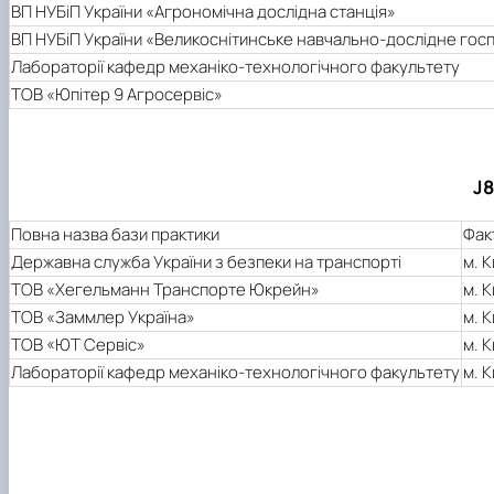
ВП НУБіП України «Агрономічна дослідна станція»
ВП НУБіП України «Великоснітинське навчально-дослідне госп
Лабораторії кафедр механіко-технологічного факультету
ТОВ «Юпітер 9 Агросервіс»
J8
Повна назва бази практики
Фак
Державна служба України з безпеки на транспорті
м. К
ТОВ «Хегельманн Транспорте Юкрейн»
м. К
ТОВ «Заммлер Україна»
м. К
ТОВ «ЮТ Сервіс»
м. К
Лабораторії кафедр механіко-технологічного факультету
м. К